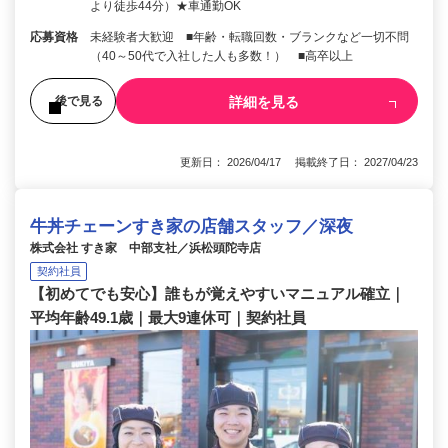
より徒歩44分）★車通勤OK
応募資格
未経験者大歓迎 ■年齢・転職回数・ブランクなど一切不問
（40～50代で入社した人も多数！） ■高卒以上
詳細を見る
後で見る
更新日： 2026/04/17 掲載終了日： 2027/04/23
牛丼チェーンすき家の店舗スタッフ／深夜
株式会社 すき家 中部支社／浜松頭陀寺店
契約社員
【初めてでも安心】誰もが覚えやすいマニュアル確立｜
平均年齢49.1歳｜最大9連休可｜契約社員