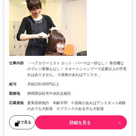
仕事内容
・ヘアカラーリスト カット・パーマは一切なし！ 券売機な
のでレジ業務もなし！ ※オートシャンプーで必要以上の手荒
れはありません。 ※資格があればアシスタ…
給与
月給230,000円以上
勤務地
静岡県浜松市中央区志都呂
応募資格
要美容師免許 年齢不問 ※資格があればアシスタント経験
のみでも大歓迎 ※ブランクのある方も大歓迎
詳細を見る
後で見る