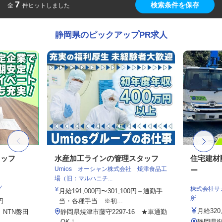
7
検索条件を保存
全
件ヒットしました
静岡県のピックアップPR求人
タッフ
水産加工ラインの管理スタッフ
住宅建材
Umios オーシャン株式会社 焼津食品工
ー
場（旧：マルハニチ...
グ
株式会社サ
月給191,000円〜301,100円＋通勤手
所
円
当・各種手当 ※初...
月給320,
 NTN磐田
静岡県焼津市藤守2297-16 ★車通勤
OK！
静岡県御