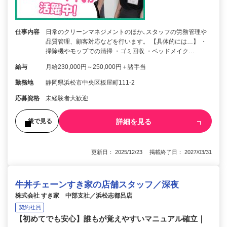
仕事内容
日常のクリーンマネジメントのほか､スタッフの労務管理や
品質管理、顧客対応などを行います。 【具体的には…】 ・
掃除機やモップでの清掃 ・ゴミ回収 ・ベッドメイク…
給与
月給230,000円～250,000円＋諸手当
勤務地
静岡県浜松市中央区板屋町111-2
応募資格
未経験者大歓迎
詳細を見る
後で見る
更新日： 2025/12/23 掲載終了日： 2027/03/31
牛丼チェーンすき家の店舗スタッフ／深夜
株式会社 すき家 中部支社／浜松志都呂店
契約社員
【初めてでも安心】誰もが覚えやすいマニュアル確立｜