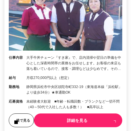
仕事内容
大手牛丼チェーン『すき家』で、店内清掃や翌日の準備を中
心とした深夜時間帯の業務をお任せします。お客様の来店も
落ち着いているので、接客・調理などは少なめです。その…
給与
月収270,000円以上（想定）
勤務地
静岡県浜松市中央区頭陀寺町332-19（東海道本線「浜松駅」
より徒歩34分）★車通勤OK
応募資格
未経験者大歓迎 ■年齢・転職回数・ブランクなど一切不問
（40～50代で入社した人も多数！） ■高卒以上
詳細を見る
後で見る