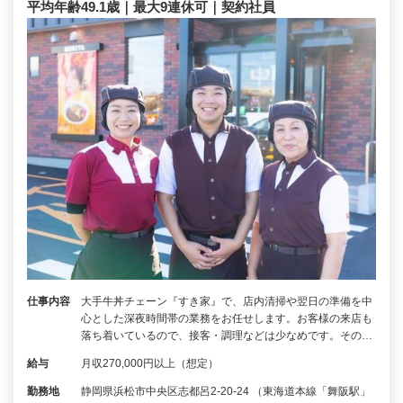
平均年齢49.1歳｜最大9連休可｜契約社員
仕事内容
大手牛丼チェーン『すき家』で、店内清掃や翌日の準備を中
心とした深夜時間帯の業務をお任せします。お客様の来店も
落ち着いているので、接客・調理などは少なめです。その…
給与
月収270,000円以上（想定）
勤務地
静岡県浜松市中央区志都呂2-20-24 （東海道本線「舞阪駅」