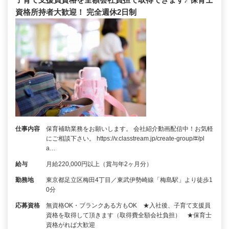
資格所持者大歓迎！ 完全週休2日制
仕事内容
保育補助業務をお願いします。 会社紹介動画配信中！お気軽
にご相談下さい。 https://v.classtream.jp/create-group/#/pl
a…
給与
月給220,000円以上（賞与年2ヶ月分）
勤務地
東京都足立区梅田4丁目／東武伊勢崎線「梅島駅」より徒歩1
0分
応募資格
無資格OK・ブランクある方もOK ★入社後、子育て支援員
資格を取得して頂きます（取得費全額会社負担） ★保育士
資格がれば大歓迎