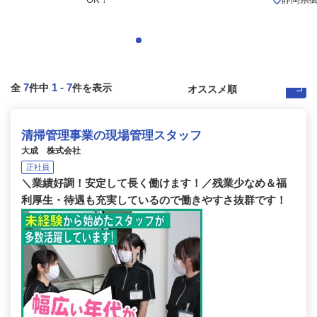
7
1
-
7
全
件中
件を表示
清掃管理事業の現場管理スタッフ
大成 株式会社
正社員
＼業績好調！安定して長く働けます！／残業少なめ＆福
利厚生・待遇も充実しているので働きやすさ抜群です！