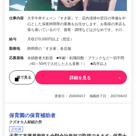
仕事内容
大手牛丼チェーン『すき家』で、店内清掃や翌日の準備を中
心とした深夜時間帯の業務をお任せします。お客様の来店も
落ち着いているので、接客・調理などは少なめです。その…
給与
月収270,000円以上（想定）
勤務地
静岡県の「すき家」各店舗
応募資格
未経験者大歓迎 ■年齢・転職回数・ブランクなど一切不問
（40～50代で入社した人も多数！） ■高卒以上
詳細を見る
後で見る
更新日： 2026/04/17 掲載終了日： 2027/04/23
保育園の保育補助者
クズオカ人材紹介所
正社員
子育て支援員資格を全額会社負担で取得できます♪ 保育士