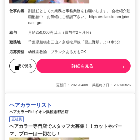
仕事内容
副担任としての業務と事務業務をお願いします。 会社紹介動
画配信中！お気軽にご相談下さい。 https://v.classtream.jp/cr
eate-gro…
給与
月給250,000円以上（賞与年2ヶ月分）
勤務地
千葉県船橋市三山／京成松戸線「習志野駅」より車5分
応募資格
幼稚園教諭 ブランクある方もOK
詳細を見る
後で見る
更新日： 2026/04/08 掲載終了日： 2027/03/26
ヘアカラーリスト
ヘアカラーFit! イオン浜松志都呂店
正社員
ヘアカラー専門店でスタッフ大募集！！カットやパー
マ、ブローは一切なし！