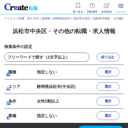
後で見る
閲覧履歴
会員登録
メニュー
クリエイト転職・求人TOP
＞
静岡県
＞
静岡県浜松市
＞
浜松市中央区
＞
浜松市中央区・その他の転
浜松市中央区・その他の転職・求人情報
検索条件の設定
絞り込む
職種
指定しない
選択
エリア
静岡県浜松市(中央区)
選択
条件
女性5割以上
選択
業種
指定しない
選択