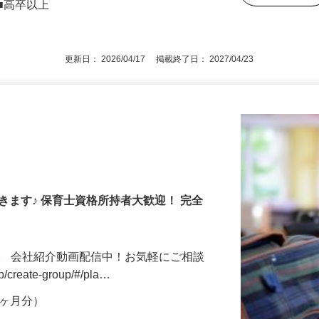
職回数・ブランクなど一切不問（40～50
後で見
■高卒以上
更新日： 2026/04/17 掲載終了日： 2027/04/23
きます♪ 保育士資格所持者大歓迎！ 完全
。 会社紹介動画配信中！お気軽にご相談
jp/create-group/#/pla…