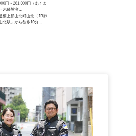
二階堂製作所
株式会社 すき家 中部支社／浜松頭陀
寺店
6,000円～281,000円（あくま
卒・未経験者...
月収270,000円以上（想定）
県足柄上郡山北町山北（JR御
静岡県浜松市中央区頭陀寺町332-19
「山北駅」から徒歩10分...
（東海道本線「浜松駅」より...