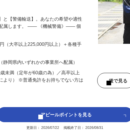
円以上も！｜賞与平均137万円｜20代30
備】と【警備輸送】。あなたの希望や適性
配属します。 ―― 《機械警備》―― 個
…
200円（大卒以上225,000円以上）＋各種手
 （静岡県内いずれかの事業所へ配属）
60歳未満（定年が60歳の為）／高卒以上
により） ※普通免許をお持ちでない方は
後で見
アピールポイントを見る