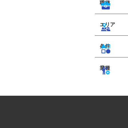
職種
エリア
条件
業種