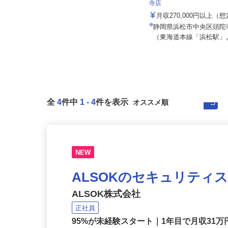
株式会社二階堂製作所
株式会社 すき家 中部支
寺店
月給206,000円～281,000円（あくま
でも新卒・未経験者...
月収270,000円以上（
神奈川県足柄上郡山北町山北（JR御
静岡県浜松市中央区頭陀寺
殿場線「山北駅」から徒歩10分...
（東海道本線「浜松駅」よ
全
4
件中
1
-
4
件を表示
NEW
ALSOKのセキュリティ
ALSOK株式会社
正社員