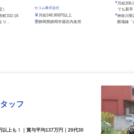
株式会社
社／浜松頭陀
月給20
セコム株式会社
想定）
でも新
月給248,800円以上
町332-19
神奈川
り...
静岡県静岡市葵区内各所
殿場線
スタッフ