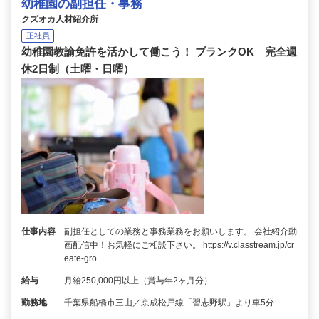
幼稚園の副担任・事務
クズオカ人材紹介所
正社員
幼稚園教諭免許を活かして働こう！ ブランクOK 完全週
休2日制（土曜・日曜）
仕事内容
副担任としての業務と事務業務をお願いします。 会社紹介動
画配信中！お気軽にご相談下さい。 https://v.classtream.jp/cr
eate-gro…
給与
月給250,000円以上（賞与年2ヶ月分）
勤務地
千葉県船橋市三山／京成松戸線「習志野駅」より車5分