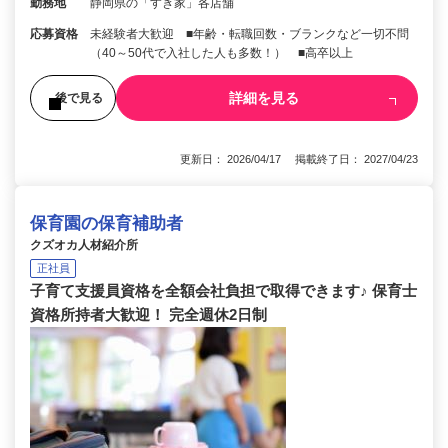
勤務地
静岡県の「すき家」各店舗
応募資格
未経験者大歓迎 ■年齢・転職回数・ブランクなど一切不問
（40～50代で入社した人も多数！） ■高卒以上
詳細を見る
後で見る
更新日： 2026/04/17 掲載終了日： 2027/04/23
保育園の保育補助者
クズオカ人材紹介所
正社員
子育て支援員資格を全額会社負担で取得できます♪ 保育士
資格所持者大歓迎！ 完全週休2日制