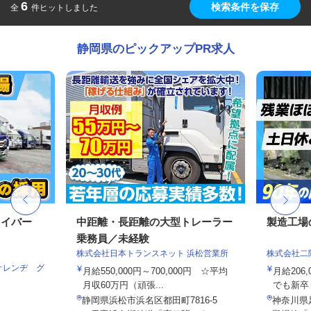
6
検索条件を保存
全
件ヒットしました
静岡県のピックアップPR求人
ライバー
中距離・長距離の大型トレーラー
製造工場
乗務員／未経験
株式会社日本トランスネット 浜松営業所
株式会社二
オレンヂ グ
月給550,000円～700,000円 ☆平均
月給206,
月収60万円（頑張...
でも新卒・
静岡県浜松市浜名区都田町7816-5
神奈川県