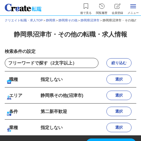
後で見る
閲覧履歴
会員登録
メニュー
クリエイト転職・求人TOP
＞
静岡県
＞
静岡県その他
＞
静岡県沼津市
＞
静岡県沼津市・その他の転
静岡県沼津市・その他の転職・求人情報
検索条件の設定
絞り込む
職種
指定しない
選択
エリア
静岡県その他(沼津市)
選択
条件
第二新卒歓迎
選択
業種
指定しない
選択