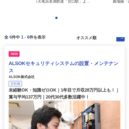
（天竜浜名湖鉄道「宮口駅」よ...
殿場線「山
6
1
-
6
全
件中
件を表示
NEW
ALSOKセキュリティシステムの設置・メンテナン
ス
ALSOK株式会社
正社員
未経験OK・知識ゼロOK｜1年目で月収28万円以上も！｜
賞与平均137万円｜20代30代多数活躍中！