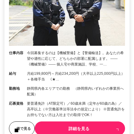
仕事内容
今回募集するのは【機械警備】と【警備輸送】。あなたの希
望や適性に応じて、どちらかの部署に配属します。 ――
《機械警備》―― 個人宅や商業施設、学校、一…
給与
月給199,800円～月給234,200円（大卒以上225,000円以上）
＋各種手当 《★…
勤務地
静岡県内各エリアでの勤務 （静岡県内いずれかの事業所へ
配属）
応募資格
要普通免許（AT限定可）／60歳未満（定年が60歳の為）／
高卒以上（※労働基準法等法令の規定により） ※普通免許を
お持ちでない方は入社までの取得でOK！
詳細を見る
後で見る