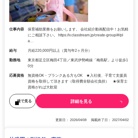
仕事内容
保育補助業務をお願いします。 会社紹介動画配信中！お気軽
にご相談下さい。 https://v.classtream.jp/create-group/#/pl
a…
給与
月給220,000円以上（賞与年2ヶ月分）
勤務地
東京都足立区梅田4丁目／東武伊勢崎線「梅島駅」より徒歩1
0分
応募資格
無資格OK・ブランクある方もOK ★入社後、子育て支援員
資格を取得して頂きます（取得費全額会社負担） ★保育士
資格がれば大歓迎
詳細を見る
後で見る
更新日： 2026/04/08 掲載終了日： 2027/04/02