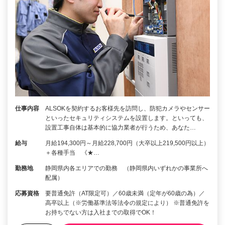
仕事内容
ALSOKを契約するお客様先を訪問し、防犯カメラやセンサー
といったセキュリティシステムを設置します。といっても、
設置工事自体は基本的に協力業者が行うため、あなた…
給与
月給194,300円～月給228,700円（大卒以上219,500円以上）
＋各種手当 《★…
勤務地
静岡県内各エリアでの勤務 （静岡県内いずれかの事業所へ
配属）
応募資格
要普通免許（AT限定可）／60歳未満（定年が60歳の為）／
高卒以上（※労働基準法等法令の規定により） ※普通免許を
お持ちでない方は入社までの取得でOK！