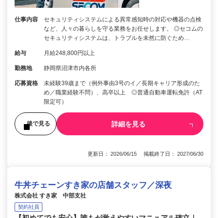
仕事内容
セキュリティシステムによる異常感知時の対応や機器の点検
など、人々の暮らしを守る業務をお任せします。 ◎セコムの
セキュリティシステムは、トラブルを未然に防ぐため…
給与
月給248,800円以上
勤務地
静岡県沼津市内各所
応募資格
未経験39歳まで（例外事由3号のイ／長期キャリア形成のた
め／職業経験不問）、高卒以上 ◎普通自動車運転免許（AT
限定可）
詳細を見る
後で見る
更新日： 2026/06/15 掲載終了日： 2027/06/30
牛丼チェーンすき家の店舗スタッフ／深夜
株式会社 すき家 中部支社
契約社員
【初めてでも安心】誰もが覚えやすいマニュアル確立｜