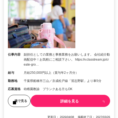
仕事内容
副担任としての業務と事務業務をお願いします。 会社紹介動
画配信中！お気軽にご相談下さい。 https://v.classtream.jp/cr
eate-gro…
給与
月給250,000円以上（賞与年2ヶ月分）
勤務地
千葉県船橋市三山／京成松戸線「習志野駅」より車5分
応募資格
幼稚園教諭 ブランクある方もOK
詳細を見る
後で見る
更新日： 2026/04/08 掲載終了日： 2027/03/26