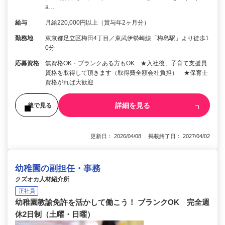
a…
給与
月給220,000円以上（賞与年2ヶ月分）
勤務地
東京都足立区梅田4丁目／東武伊勢崎線「梅島駅」より徒歩1
0分
応募資格
無資格OK・ブランクある方もOK ★入社後、子育て支援員
資格を取得して頂きます（取得費全額会社負担） ★保育士
資格がれば大歓迎
詳細を見る
後で見る
更新日： 2026/04/08 掲載終了日： 2027/04/02
幼稚園の副担任・事務
クズオカ人材紹介所
正社員
幼稚園教諭免許を活かして働こう！ ブランクOK 完全週
休2日制（土曜・日曜）