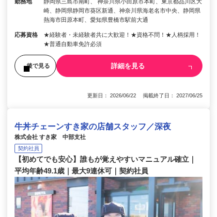
勤務地
静岡県三島市南町、 神奈川県小田原市本町、東京都品川区大
崎、静岡県静岡市葵区新通、神奈川県海老名市中央、静岡県
熱海市田原本町、愛知県豊橋市駅前大通
応募資格
★経験者・未経験者共に大歓迎！★資格不問！★人柄採用！
★普通自動車免許必須
詳細を見る
後で見る
更新日： 2026/06/22 掲載終了日： 2027/06/25
牛丼チェーンすき家の店舗スタッフ／深夜
株式会社 すき家 中部支社
契約社員
【初めてでも安心】誰もが覚えやすいマニュアル確立｜
平均年齢49.1歳｜最大9連休可｜契約社員