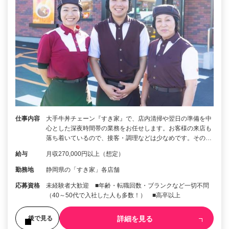
仕事内容
大手牛丼チェーン『すき家』で、店内清掃や翌日の準備を中
心とした深夜時間帯の業務をお任せします。お客様の来店も
落ち着いているので、接客・調理などは少なめです。その…
給与
月収270,000円以上（想定）
勤務地
静岡県の「すき家」各店舗
応募資格
未経験者大歓迎 ■年齢・転職回数・ブランクなど一切不問
（40～50代で入社した人も多数！） ■高卒以上
詳細を見る
後で見る