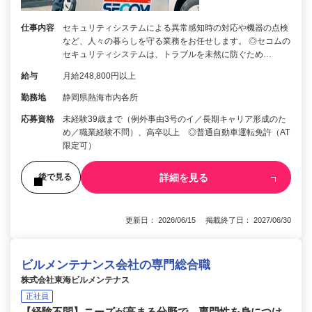
仕事内容
セキュリティシステムによる異常感知時の対応や機器の点検
など、人々の暮らしを守る業務をお任せします。 ◎セコムの
セキュリティシステムは、トラブルを未然に防ぐため…
給与
月給248,800円以上
勤務地
静岡県熱海市内各所
応募資格
未経験39歳まで（例外事由3号のイ／長期キャリア形成のた
め／職業経験不問）、高卒以上 ◎普通自動車運転免許（AT
限定可）
詳細を見る
後で見る
更新日： 2026/06/15 掲載終了日： 2027/06/30
ビルメンテナンス会社の専門総合職
株式会社東海ビルメンテナス
正社員
【経験不問】ニーズが高まる分野で、専門性を身につけ