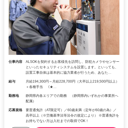
仕事内容
ALSOKを契約するお客様先を訪問し、防犯カメラやセンサー
といったセキュリティシステムを設置します。といっても、
設置工事自体は基本的に協力業者が行うため、あなた…
給与
月給194,300円～月給228,700円（大卒以上219,500円以上）
＋各種手当 《★…
勤務地
静岡県内各エリアでの勤務 （静岡県内いずれかの事業所へ
配属）
応募資格
要普通免許（AT限定可）／60歳未満（定年が60歳の為）／
高卒以上（※労働基準法等法令の規定により） ※普通免許を
お持ちでない方は入社までの取得でOK！