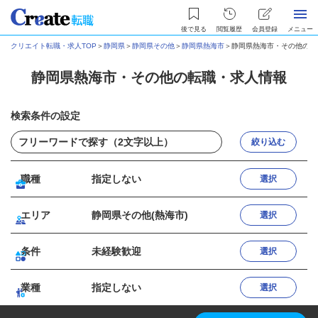
後で見る
閲覧履歴
会員登録
メニュー
クリエイト転職・求人TOP
＞
静岡県
＞
静岡県その他
＞
静岡県熱海市
＞
静岡県熱海市・その他の転
静岡県熱海市・その他の転職・求人情報
検索条件の設定
絞り込む
職種
指定しない
選択
エリア
静岡県その他(熱海市)
選択
条件
未経験歓迎
選択
業種
指定しない
選択