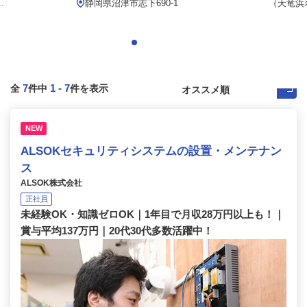
.
静岡県沼津市志下690-1
（天竜浜
7
1
-
7
全
件中
件を表示
NEW
ALSOKセキュリティシステムの設置・メンテナン
ス
ALSOK株式会社
正社員
未経験OK・知識ゼロOK｜1年目で月収28万円以上も！｜
賞与平均137万円｜20代30代多数活躍中！