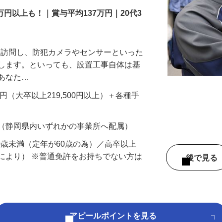
万円以上も！｜賞与平均137万円｜20代3
先を訪問し、防犯カメラやセンサーといった
置します。といっても、設置工事自体は基
、あなた…
700円（大卒以上219,500円以上）＋各種手
 （静岡県内いずれかの事業所へ配属）
60歳未満（定年が60歳の為）／高卒以上
により） ※普通免許をお持ちでない方は
後で見