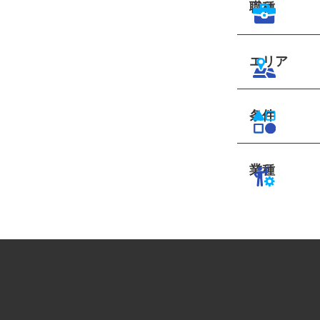
職種
エリア
条件
業種