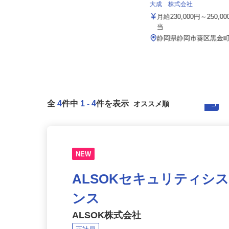
株式会社東海ビルメンテナス
大成 株式会社
月給281,600円以上
月給230,000円～250,
静岡県三島市南町、 神奈川県小田
当
原市本町、東京都品川区大崎、静
岡...
静岡県静岡市葵区黒金町
全
4
件中
1
-
4
件を表示
NEW
ALSOKセキュリティシ
ンス