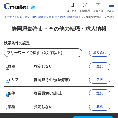
後で見る
閲覧履歴
会員登録
メニュー
クリエイト転職・求人TOP
＞
静岡県
＞
静岡県その他
＞
静岡県熱海市
＞
静岡県熱海市・その他の転
静岡県熱海市・その他の転職・求人情報
検索条件の設定
絞り込む
職種
指定しない
選択
エリア
静岡県その他(熱海市)
選択
条件
従業員300名以上
選択
業種
指定しない
選択