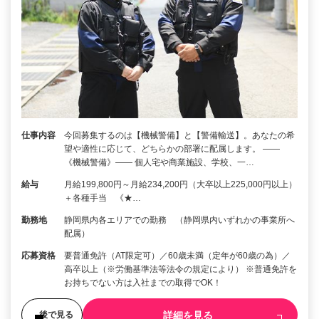
仕事内容
今回募集するのは【機械警備】と【警備輸送】。あなたの希
望や適性に応じて、どちらかの部署に配属します。 ――
《機械警備》―― 個人宅や商業施設、学校、一…
給与
月給199,800円～月給234,200円（大卒以上225,000円以上）
＋各種手当 《★…
勤務地
静岡県内各エリアでの勤務 （静岡県内いずれかの事業所へ
配属）
応募資格
要普通免許（AT限定可）／60歳未満（定年が60歳の為）／
高卒以上（※労働基準法等法令の規定により） ※普通免許を
お持ちでない方は入社までの取得でOK！
詳細を見る
後で見る