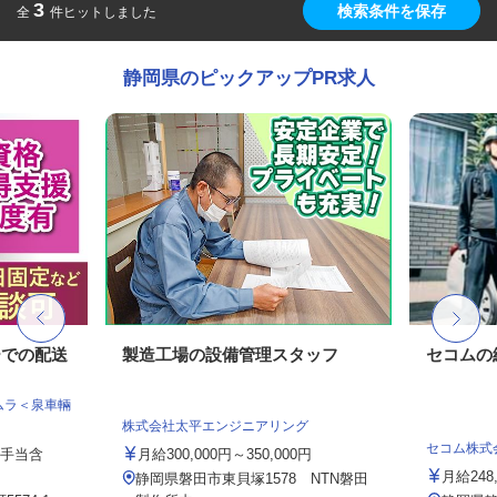
3
検索条件を保存
全
件ヒットしました
静岡県のピックアップPR求人
ーでの配送
製造工場の設備管理スタッフ
セコムの
ムラ＜泉車輛
株式会社太平エンジニアリング
セコム株式
律手当含
月給300,000円～350,000円
月給248
静岡県磐田市東貝塚1578 NTN磐田