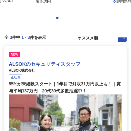
574-1
製作所内
静岡県
3
1
-
3
全
件中
件を表示
NEW
ALSOKのセキュリティスタッフ
ALSOK株式会社
正社員
95%が未経験スタート｜1年目で月収31万円以上も！｜賞
与平均137万円｜20代30代多数活躍中！