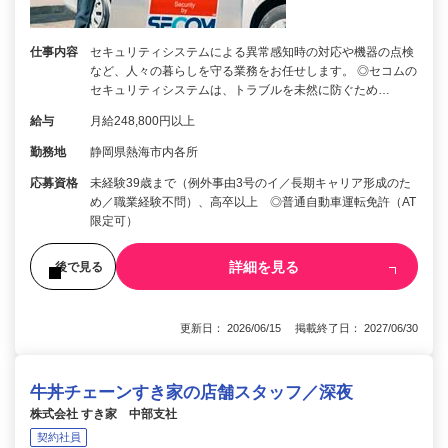
仕事内容
セキュリティシステムによる異常感知時の対応や機器の点検
など、人々の暮らしを守る業務をお任せします。 ◎セコムの
セキュリティシステムは、トラブルを未然に防ぐため…
給与
月給248,800円以上
勤務地
静岡県熱海市内各所
応募資格
未経験39歳まで（例外事由3号のイ／長期キャリア形成のた
め／職業経験不問）、高卒以上 ◎普通自動車運転免許（AT
限定可）
詳細を見る
後で見る
更新日： 2026/06/15 掲載終了日： 2027/06/30
牛丼チェーンすき家の店舗スタッフ／深夜
株式会社 すき家 中部支社
契約社員