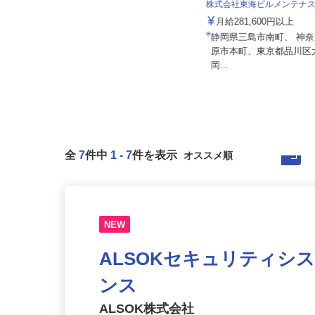
Umios オーシャン株式会社 焼津食品
工場（旧：マルハニチ...
株式会社東海ビルメンテナ
月給191,000円〜301,100円＋通勤手
月給281,600円以上
当・各種手当 ※初...
静岡県三島市南町、 神
静岡県焼津市藤守2297-16 ★車通
原市本町、東京都品川
勤OK！
岡...
全
7
件中
1
-
7
件を表示
NEW
ALSOKセキュリティシ
ンス