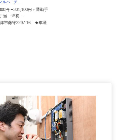
s オーシャン株式会社 焼津食品
：マルハニチ...
株式会社東海ビルメンテナス
1,000円〜301,100円＋通勤手
月給281,600円以上
種手当 ※初...
静岡県三島市南町、 神奈川県小田
焼津市藤守2297-16 ★車通
原市本町、東京都品川区大崎、静
！
岡...