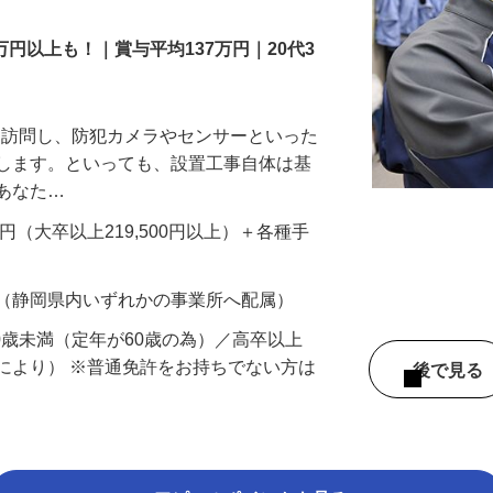
万円以上も！｜賞与平均137万円｜20代3
先を訪問し、防犯カメラやセンサーといった
置します。といっても、設置工事自体は基
、あなた…
700円（大卒以上219,500円以上）＋各種手
 （静岡県内いずれかの事業所へ配属）
60歳未満（定年が60歳の為）／高卒以上
により） ※普通免許をお持ちでない方は
後で見