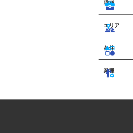
職種
エリア
条件
業種