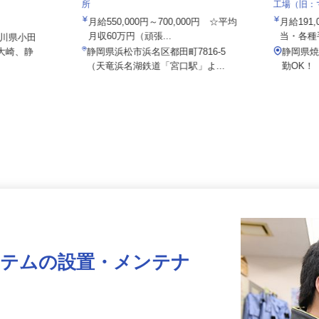
株式会社日本トランスネット 浜松営業
Umio
ス
所
工場（旧
月給550,000円～700,000円 ☆平均
月給19
月収60万円（頑張...
当・各
奈川県小田
区大崎、静
静岡県浜松市浜名区都田町7816-5
静岡県
（天竜浜名湖鉄道「宮口駅」よ...
勤OK
ステムの設置・メンテナ