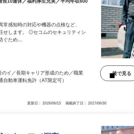
最長10連休／福利厚生充実／平均年収600
る異常感知時の対応や機器の点検など、
任せします。 ◎セコムのセキュリティシ
に防ぐため…
3号のイ／長期キャリア形成のため／職業
後で見
通自動車運転免許（AT限定可）
更新日： 2026/06/15 掲載終了日： 2027/06/30