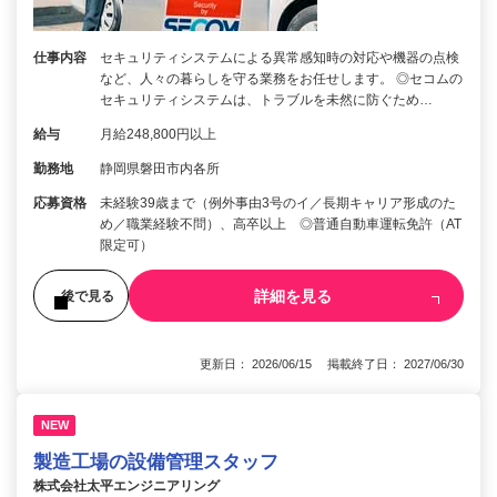
仕事内容
セキュリティシステムによる異常感知時の対応や機器の点検
など、人々の暮らしを守る業務をお任せします。 ◎セコムの
セキュリティシステムは、トラブルを未然に防ぐため…
給与
月給248,800円以上
勤務地
静岡県磐田市内各所
応募資格
未経験39歳まで（例外事由3号のイ／長期キャリア形成のた
め／職業経験不問）、高卒以上 ◎普通自動車運転免許（AT
限定可）
詳細を見る
後で見る
更新日： 2026/06/15 掲載終了日： 2027/06/30
NEW
製造工場の設備管理スタッフ
株式会社太平エンジニアリング