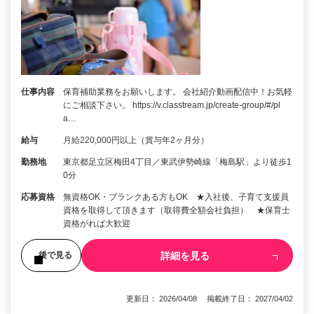
仕事内容
保育補助業務をお願いします。 会社紹介動画配信中！お気軽
にご相談下さい。 https://v.classtream.jp/create-group/#/pl
a…
給与
月給220,000円以上（賞与年2ヶ月分）
勤務地
東京都足立区梅田4丁目／東武伊勢崎線「梅島駅」より徒歩1
0分
応募資格
無資格OK・ブランクある方もOK ★入社後、子育て支援員
資格を取得して頂きます（取得費全額会社負担） ★保育士
資格がれば大歓迎
詳細を見る
後で見る
更新日： 2026/04/08 掲載終了日： 2027/04/02