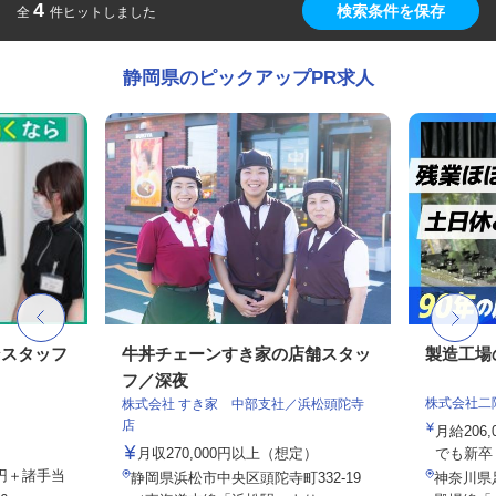
4
検索条件を保存
全
件ヒットしました
静岡県のピックアップPR求人
ンスタッフ
牛丼チェーンすき家の店舗スタッ
製造工場
フ／深夜
株式会社二
株式会社 すき家 中部支社／浜松頭陀寺
店
月給206,
月収270,000円以上（想定）
でも新卒・
00円＋諸手当
静岡県浜松市中央区頭陀寺町332-19
神奈川県