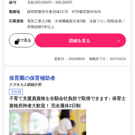
給与
月給300,000円～350,000円
勤務地
静岡県磐田市東貝塚1578 NTN磐田製作所内
応募資格
電気工事士2種、冷凍機械責任者3種、冷媒フロン類取扱者／
実務経験3年以上
詳細を見る
後で見る
更新日： 2026/08/04 掲載終了日： 2027/01/22
保育園の保育補助者
クズオカ人材紹介所
正社員
子育て支援員資格を全額会社負担で取得できます♪ 保育士
資格所持者大歓迎！ 完全週休2日制