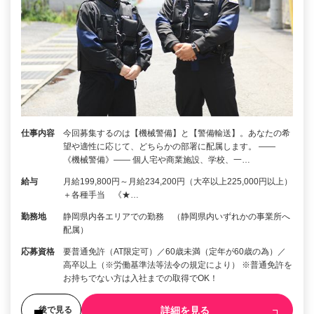
仕事内容
今回募集するのは【機械警備】と【警備輸送】。あなたの希
望や適性に応じて、どちらかの部署に配属します。 ――
《機械警備》―― 個人宅や商業施設、学校、一…
給与
月給199,800円～月給234,200円（大卒以上225,000円以上）
＋各種手当 《★…
勤務地
静岡県内各エリアでの勤務 （静岡県内いずれかの事業所へ
配属）
応募資格
要普通免許（AT限定可）／60歳未満（定年が60歳の為）／
高卒以上（※労働基準法等法令の規定により） ※普通免許を
お持ちでない方は入社までの取得でOK！
詳細を見る
後で見る