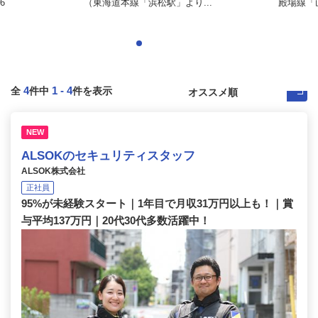
6
（東海道本線「浜松駅」より...
殿場線「山
4
1
-
4
全
件中
件を表示
NEW
ALSOKのセキュリティスタッフ
ALSOK株式会社
正社員
95%が未経験スタート｜1年目で月収31万円以上も！｜賞
与平均137万円｜20代30代多数活躍中！