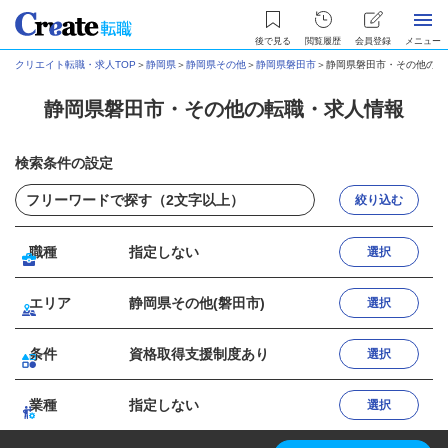
後で見る
閲覧履歴
会員登録
メニュー
クリエイト転職・求人TOP
＞
静岡県
＞
静岡県その他
＞
静岡県磐田市
＞
静岡県磐田市・その他の転
静岡県磐田市・その他の転職・求人情報
検索条件の設定
絞り込む
職種
指定しない
選択
エリア
静岡県その他(磐田市)
選択
条件
資格取得支援制度あり
選択
業種
指定しない
選択