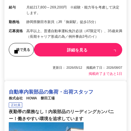
給与
月給217,800～269,200円 ※経験・能力等を考慮して決定
します。
勤務地
静岡県磐田市新貝（JR「御厨駅」徒歩15分）
応募資格
高卒以上、普通自動車運転免許必須（AT限定可）、35歳未満
（長期キャリア形成の為／例外事由3号のイ）
詳細を見る
後で見る
更新日： 2026/05/12 掲載終了日： 2026/08/07
掲載終了まであと1日
自動車内装部品の集荷・出荷スタッフ
株式会社 HOWA 磐田工場
正社員
夜勤帯の業務なし！内装部品のリーディングカンパニ
ー！働きやすい環境を追求しています