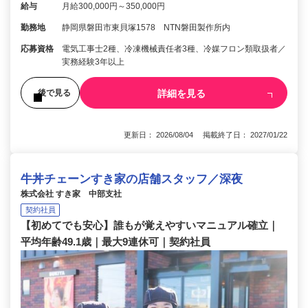
給与
月給300,000円～350,000円
勤務地
静岡県磐田市東貝塚1578 NTN磐田製作所内
応募資格
電気工事士2種、冷凍機械責任者3種、冷媒フロン類取扱者／
実務経験3年以上
詳細を見る
後で見る
更新日： 2026/08/04 掲載終了日： 2027/01/22
牛丼チェーンすき家の店舗スタッフ／深夜
株式会社 すき家 中部支社
契約社員
【初めてでも安心】誰もが覚えやすいマニュアル確立｜
平均年齢49.1歳｜最大9連休可｜契約社員