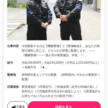
仕事内容
今回募集するのは【機械警備】と【警備輸送】。あなたの希
望や適性に応じて、どちらかの部署に配属します。 ――
《機械警備》―― 個人宅や商業施設、学校、一…
給与
月給199,800円～月給234,200円（大卒以上225,000円以上）
＋各種手当 《★…
勤務地
静岡県内各エリアでの勤務 （静岡県内いずれかの事業所へ
配属）
応募資格
要普通免許（AT限定可）／60歳未満（定年が60歳の為）／
高卒以上（※労働基準法等法令の規定により） ※普通免許を
お持ちでない方は入社までの取得でOK！
詳細を見る
後で見る