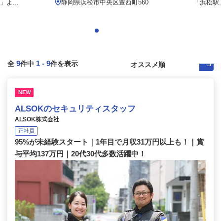
よ...
静岡県浜松市中央区豊西町560
「浜松駅」
9
1
-
9
全
件中
件を表示
NEW
ALSOKのセキュリティスタッフ
ALSOK株式会社
正社員
95%が未経験スタート｜1年目で月収31万円以上も！｜賞
与平均137万円｜20代30代多数活躍中！