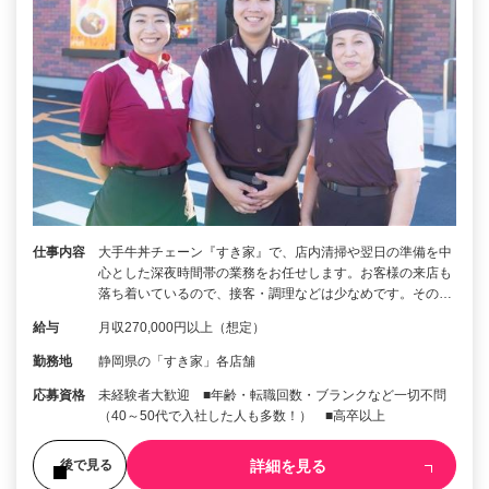
仕事内容
大手牛丼チェーン『すき家』で、店内清掃や翌日の準備を中
心とした深夜時間帯の業務をお任せします。お客様の来店も
落ち着いているので、接客・調理などは少なめです。その…
給与
月収270,000円以上（想定）
勤務地
静岡県の「すき家」各店舗
応募資格
未経験者大歓迎 ■年齢・転職回数・ブランクなど一切不問
（40～50代で入社した人も多数！） ■高卒以上
詳細を見る
後で見る