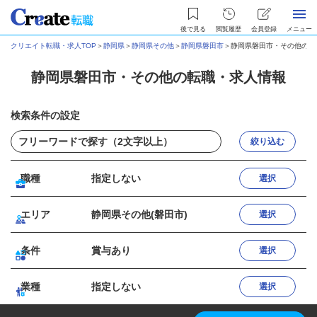
後で見る
閲覧履歴
会員登録
メニュー
クリエイト転職・求人TOP
＞
静岡県
＞
静岡県その他
＞
静岡県磐田市
＞
静岡県磐田市・その他の転
静岡県磐田市・その他の転職・求人情報
検索条件の設定
絞り込む
職種
指定しない
選択
エリア
静岡県その他(磐田市)
選択
条件
賞与あり
選択
業種
指定しない
選択