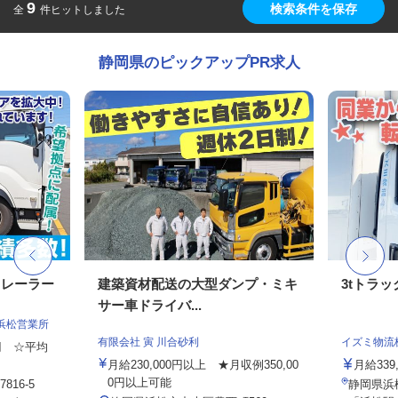
9
検索条件を保存
全
件ヒットしました
静岡県のピックアップPR求人
トレーラー
建築資材配送の大型ダンプ・ミキ
3tトラ
サー車ドライバ...
浜松営業所
有限会社 寅 川合砂利
イズミ物流
0円 ☆平均
月給230,000円以上 ★月収例350,00
月給339,
0円以上可能
16-5
静岡県浜松