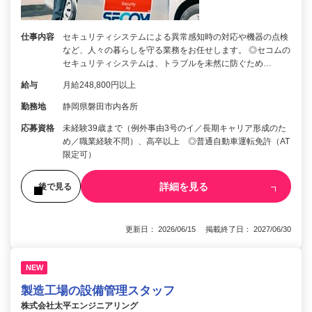
仕事内容
セキュリティシステムによる異常感知時の対応や機器の点検
など、人々の暮らしを守る業務をお任せします。 ◎セコムの
セキュリティシステムは、トラブルを未然に防ぐため…
給与
月給248,800円以上
勤務地
静岡県磐田市内各所
応募資格
未経験39歳まで（例外事由3号のイ／長期キャリア形成のた
め／職業経験不問）、高卒以上 ◎普通自動車運転免許（AT
限定可）
詳細を見る
後で見る
更新日： 2026/06/15 掲載終了日： 2027/06/30
NEW
製造工場の設備管理スタッフ
株式会社太平エンジニアリング