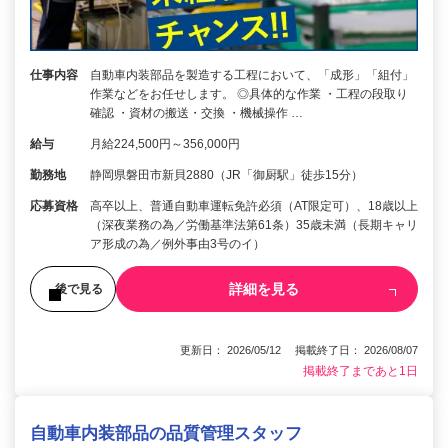
仕事内容
自動車内装部品を製造する工程において、「成形」「組付」
作業などをお任せします。 ◎具体的な作業 ・工程の段取り
確認 ・資材の搬送・交換 ・機械操作 …
給与
月給224,500円～356,000円
勤務地
静岡県磐田市新貝2880（JR「御厨駅」徒歩15分）
応募資格
高卒以上、普通自動車運転免許必須（AT限定可）、18歳以上
（深夜業務の為／労働基準法第61条）35歳未満（長期キャリ
ア形成の為／例外事由3号のイ）
詳細を見る
後で見る
更新日： 2026/05/12 掲載終了日： 2026/08/07
掲載終了まであと1日
自動車内装部品の品質管理スタッフ