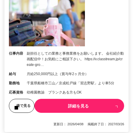
仕事内容
副担任としての業務と事務業務をお願いします。 会社紹介動
画配信中！お気軽にご相談下さい。 https://v.classtream.jp/cr
eate-gro…
給与
月給250,000円以上（賞与年2ヶ月分）
勤務地
千葉県船橋市三山／京成松戸線「習志野駅」より車5分
応募資格
幼稚園教諭 ブランクある方もOK
詳細を見る
後で見る
更新日： 2026/04/08 掲載終了日： 2027/03/26