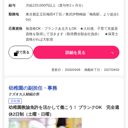
給与
月給220,000円以上（賞与年2ヶ月分）
勤務地
東京都足立区梅田4丁目／東武伊勢崎線「梅島駅」より徒歩1
0分
応募資格
無資格OK・ブランクある方もOK ★入社後、子育て支援員
資格を取得して頂きます（取得費全額会社負担） ★保育士
資格がれば大歓迎
詳細を見る
後で見る
更新日： 2026/04/08 掲載終了日： 2027/04/02
幼稚園の副担任・事務
クズオカ人材紹介所
正社員
幼稚園教諭免許を活かして働こう！ ブランクOK 完全週
休2日制（土曜・日曜）