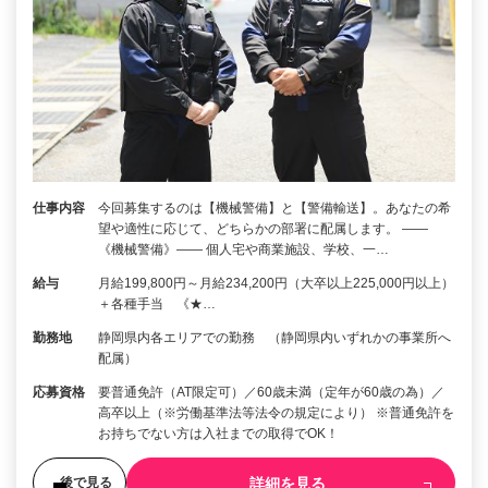
仕事内容
今回募集するのは【機械警備】と【警備輸送】。あなたの希
望や適性に応じて、どちらかの部署に配属します。 ――
《機械警備》―― 個人宅や商業施設、学校、一…
給与
月給199,800円～月給234,200円（大卒以上225,000円以上）
＋各種手当 《★…
勤務地
静岡県内各エリアでの勤務 （静岡県内いずれかの事業所へ
配属）
応募資格
要普通免許（AT限定可）／60歳未満（定年が60歳の為）／
高卒以上（※労働基準法等法令の規定により） ※普通免許を
お持ちでない方は入社までの取得でOK！
詳細を見る
後で見る