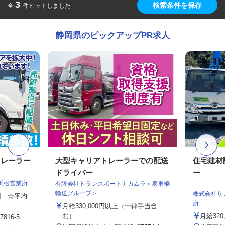
3
検索条件を保存
全
件ヒットしました
静岡県のピックアップPR求人
トレーラー
大型キャリアトレーラーでの配送
住宅建材
ドライバー
ー
浜松営業所
有限会社トランスポートナカムラ＜泉車輛
輸送グループ＞
株式会社サ
0円 ☆平均
所
月給330,000円以上（一律手当含
む）
月給320,
16-5