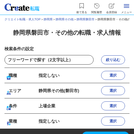
後で見る
閲覧履歴
会員登録
メニュー
クリエイト転職・求人TOP
＞
静岡県
＞
静岡県その他
＞
静岡県磐田市
＞
静岡県磐田市・その他の転
静岡県磐田市・その他の転職・求人情報
検索条件の設定
絞り込む
職種
指定しない
選択
エリア
静岡県その他(磐田市)
選択
条件
上場企業
選択
業種
指定しない
選択