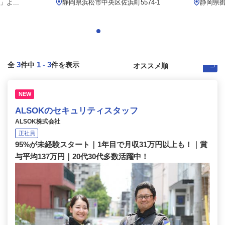
よ...
静岡県浜松市中央区佐浜町5574-1
静岡県御
3
1
-
3
全
件中
件を表示
NEW
ALSOKのセキュリティスタッフ
ALSOK株式会社
正社員
95%が未経験スタート｜1年目で月収31万円以上も！｜賞
与平均137万円｜20代30代多数活躍中！