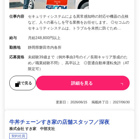
仕事内容
セキュリティシステムによる異常感知時の対応や機器の点検
など、人々の暮らしを守る業務をお任せします。 ◎セコムの
セキュリティシステムは、トラブルを未然に防ぐため…
給与
月給248,800円以上
勤務地
静岡県磐田市内各所
応募資格
未経験39歳まで（例外事由3号のイ／長期キャリア形成のた
め／職業経験不問）、高卒以上 ◎普通自動車運転免許（AT
限定可）
詳細を見る
後で見る
更新日： 2026/06/15 掲載終了日： 2027/06/30
牛丼チェーンすき家の店舗スタッフ／深夜
株式会社 すき家 中部支社
契約社員