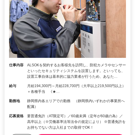
仕事内容
ALSOKを契約するお客様先を訪問し、防犯カメラやセンサー
といったセキュリティシステムを設置します。といっても、
設置工事自体は基本的に協力業者が行うため、あなた…
給与
月給194,300円～月給228,700円（大卒以上219,500円以上）
＋各種手当 《★…
勤務地
静岡県内各エリアでの勤務 （静岡県内いずれかの事業所へ
配属）
応募資格
要普通免許（AT限定可）／60歳未満（定年が60歳の為）／
高卒以上（※労働基準法等法令の規定により） ※普通免許を
お持ちでない方は入社までの取得でOK！