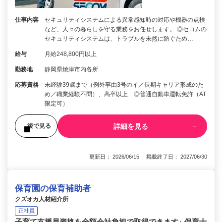
仕事内容
セキュリティシステムによる異常感知時の対応や機器の点検
など、人々の暮らしを守る業務をお任せします。 ◎セコムの
セキュリティシステムは、トラブルを未然に防ぐため…
給与
月給248,800円以上
勤務地
静岡県焼津市内各所
応募資格
未経験39歳まで（例外事由3号のイ／長期キャリア形成のた
め／職業経験不問）、高卒以上 ◎普通自動車運転免許（AT
限定可）
詳細を見る
後で見る
更新日： 2026/06/15 掲載終了日： 2027/06/30
保育園の保育補助者
クズオカ人材紹介所
正社員
子育て支援員資格を全額会社負担で取得できます♪ 保育士