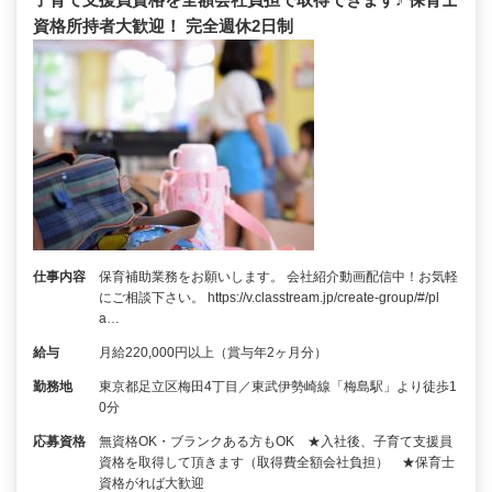
資格所持者大歓迎！ 完全週休2日制
仕事内容
保育補助業務をお願いします。 会社紹介動画配信中！お気軽
にご相談下さい。 https://v.classtream.jp/create-group/#/pl
a…
給与
月給220,000円以上（賞与年2ヶ月分）
勤務地
東京都足立区梅田4丁目／東武伊勢崎線「梅島駅」より徒歩1
0分
応募資格
無資格OK・ブランクある方もOK ★入社後、子育て支援員
資格を取得して頂きます（取得費全額会社負担） ★保育士
資格がれば大歓迎