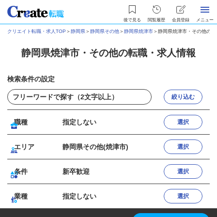
後で見る
閲覧履歴
会員登録
メニュー
クリエイト転職・求人TOP
＞
静岡県
＞
静岡県その他
＞
静岡県焼津市
＞
静岡県焼津市・その他の転
静岡県焼津市・その他の転職・求人情報
検索条件の設定
絞り込む
職種
指定しない
選択
エリア
静岡県その他(焼津市)
選択
条件
新卒歓迎
選択
業種
指定しない
選択