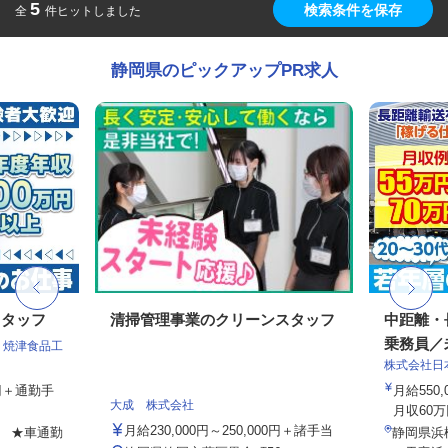
5
検索条件を保存
全
件ヒットしました
静岡県のピックアップPR求人
スタッフ
清掃管理事業のクリーンスタッフ
中距離・
乗務員／
 焼津食品工
株式会社日
0円＋通勤手
月給550,
大成 株式会社
月収60万
月給230,000円～250,000円＋諸手当
6 ★車通勤
静岡県浜松