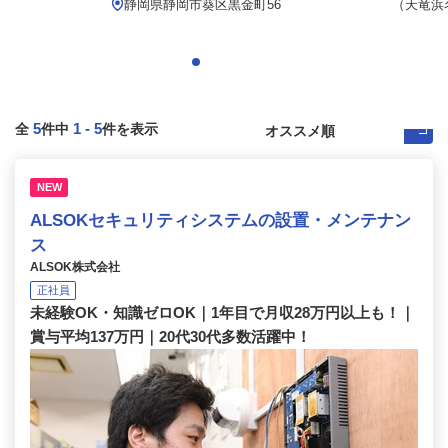
静岡県静岡市葵区黒金町56
（天竜浜
5
1
-
5
全
件中
件を表示
NEW
ALSOKセキュリティシステムの設置・メンテナン
ス
ALSOK株式会社
正社員
未経験OK・知識ゼロOK｜1年目で月収28万円以上も！｜
賞与平均137万円｜20代30代多数活躍中！