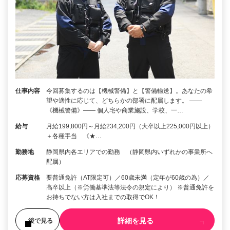
仕事内容
今回募集するのは【機械警備】と【警備輸送】。あなたの希
望や適性に応じて、どちらかの部署に配属します。 ――
《機械警備》―― 個人宅や商業施設、学校、一…
給与
月給199,800円～月給234,200円（大卒以上225,000円以上）
＋各種手当 《★…
勤務地
静岡県内各エリアでの勤務 （静岡県内いずれかの事業所へ
配属）
応募資格
要普通免許（AT限定可）／60歳未満（定年が60歳の為）／
高卒以上（※労働基準法等法令の規定により） ※普通免許を
お持ちでない方は入社までの取得でOK！
詳細を見る
後で見る