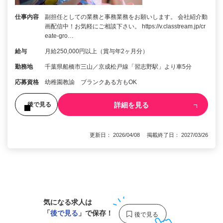
仕事内容
副担任としての業務と事務業務をお願いします。 会社紹介動
画配信中！お気軽にご相談下さい。 https://v.classtream.jp/cr
eate-gro…
給与
月給250,000円以上（賞与年2ヶ月分）
勤務地
千葉県船橋市三山／京成松戸線「習志野駅」より車5分
応募資格
幼稚園教諭 ブランクある方もOK
詳細を見る
後で見る
更新日： 2026/04/08 掲載終了日： 2027/03/26
1
気になる求人は
「
後で見る
」で保存！