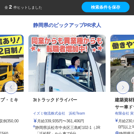
2
検索条件を保存
全
件ヒットしました
静岡県のピックアップPR求人
ンプ・ミキ
3tトラックドライバー
建築資材
サー車ドラ
イズミ物流株式会社 浜松Team
有限会社 寅
例350,00
月給339,935円〜361,406円
月給230
0円以上
静岡県浜松市中央区三島町102-1（JR
560
「浜松駅」から車で6分、...
静岡県浜