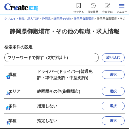
後で見る
閲覧履歴
会員登録
メニュー
クリエイト転職・求人TOP
＞
静岡県
＞
静岡県その他
＞
静岡県御殿場市
＞
静岡県御殿場市・その他
静岡県御殿場市・その他の転職・求人情報
検索条件の設定
絞り込む
ドライバー(ドライバー(普通免
職種
選択
許・準中型免許・中型免許))
エリア
静岡県その他(御殿場市)
選択
条件
指定しない
選択
業種
指定しない
選択