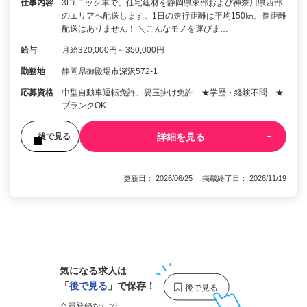
仕事内容
3tユニック車で、住宅建材を静岡県東部および神奈川県西部
のエリアへ配送します。1日の走行距離は平均150㎞。長距離
配送はありません！ ＼こんなモノを運びま…
給与
月給320,000円～350,000円
勤務地
静岡県御殿場市深沢572-1
応募資格
中型自動車運転免許、要玉掛け免許 ★学歴・経験不問 ★
ブランクOK
詳細を見る
後で見る
更新日： 2026/06/25 掲載終了日： 2026/11/19
1
気になる求人は
「
後で見る
」で保存！
会員登録なしで、