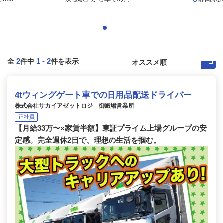
2
1
-
2
全
件中
件を表示
4tウィングゲート車での日用品配送ドライバー
株式会社サカイアゼットロジ 御殿場営業所
正社員
【月給33万〜×家賃半額】東証プライム上場グループの安
定感。完全週休2日で、理想の生活を掴む。