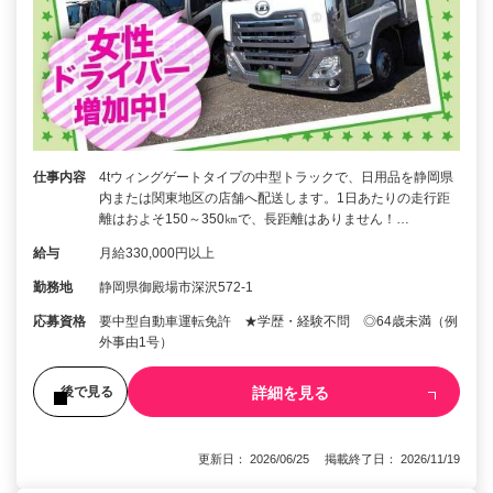
仕事内容
4tウィングゲートタイプの中型トラックで、日用品を静岡県
内または関東地区の店舗へ配送します。1日あたりの走行距
離はおよそ150～350㎞で、長距離はありません！…
給与
月給330,000円以上
勤務地
静岡県御殿場市深沢572-1
応募資格
要中型自動車運転免許 ★学歴・経験不問 ◎64歳未満（例
外事由1号）
詳細を見る
後で見る
更新日： 2026/06/25 掲載終了日： 2026/11/19