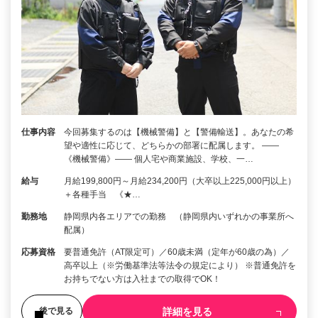
仕事内容
今回募集するのは【機械警備】と【警備輸送】。あなたの希
望や適性に応じて、どちらかの部署に配属します。 ――
《機械警備》―― 個人宅や商業施設、学校、一…
給与
月給199,800円～月給234,200円（大卒以上225,000円以上）
＋各種手当 《★…
勤務地
静岡県内各エリアでの勤務 （静岡県内いずれかの事業所へ
配属）
応募資格
要普通免許（AT限定可）／60歳未満（定年が60歳の為）／
高卒以上（※労働基準法等法令の規定により） ※普通免許を
お持ちでない方は入社までの取得でOK！
詳細を見る
後で見る