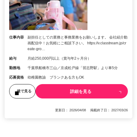
仕事内容
副担任としての業務と事務業務をお願いします。 会社紹介動
画配信中！お気軽にご相談下さい。 https://v.classtream.jp/cr
eate-gro…
給与
月給250,000円以上（賞与年2ヶ月分）
勤務地
千葉県船橋市三山／京成松戸線「習志野駅」より車5分
応募資格
幼稚園教諭 ブランクある方もOK
詳細を見る
後で見る
更新日： 2026/04/08 掲載終了日： 2027/03/26
1