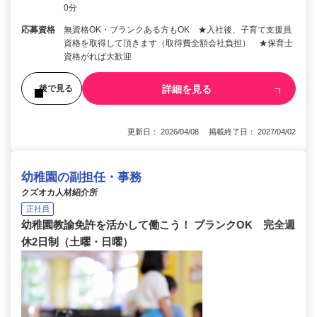
0分
応募資格
無資格OK・ブランクある方もOK ★入社後、子育て支援員
資格を取得して頂きます（取得費全額会社負担） ★保育士
資格がれば大歓迎
詳細を見る
後で見る
更新日： 2026/04/08 掲載終了日： 2027/04/02
幼稚園の副担任・事務
クズオカ人材紹介所
正社員
幼稚園教諭免許を活かして働こう！ ブランクOK 完全週
休2日制（土曜・日曜）