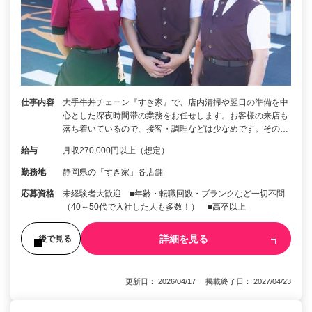
仕事内容
大手牛丼チェーン『すき家』で、店内清掃や翌日の準備を中
心とした深夜時間帯の業務をお任せします。お客様の来店も
落ち着いているので、接客・調理などは少なめです。その…
給与
月収270,000円以上（想定）
勤務地
静岡県の「すき家」各店舗
応募資格
未経験者大歓迎 ■年齢・転職回数・ブランクなど一切不問
（40～50代で入社した人も多数！） ■高卒以上
詳細を見る
後で見る
更新日： 2026/04/17 掲載終了日： 2027/04/23