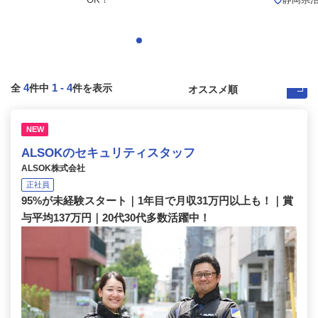
4
1
-
4
全
件中
件を表示
NEW
ALSOKのセキュリティスタッフ
ALSOK株式会社
正社員
95%が未経験スタート｜1年目で月収31万円以上も！｜賞
与平均137万円｜20代30代多数活躍中！