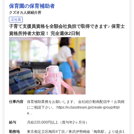
保育園の保育補助者
クズオカ人材紹介所
正社員
子育て支援員資格を全額会社負担で取得できます♪ 保育士
資格所持者大歓迎！ 完全週休2日制
仕事内容
保育補助業務をお願いします。 会社紹介動画配信中！お気軽
にご相談下さい。 https://v.classtream.jp/create-group/#/pl
a…
給与
月給220,000円以上（賞与年2ヶ月分）
勤務地
東京都足立区梅田4丁目／東武伊勢崎線「梅島駅」より徒歩1