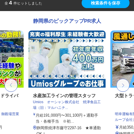
4
検索条件を保存
全
件ヒットしました
静岡県のピックアップPR求人
クドライバ
水産加工ラインの管理スタッフ
大型トラ
Umios オーシャン株式会社 焼津食品工
場（旧：マルハニチ...
 御殿場営業
明幸運輸有
月給191,000円〜301,100円＋通勤手
ループ会社
当・各種手当 ※初...
円
月給350
静岡県焼津市藤守2297-16 ★車通勤
OK！
静岡県沼