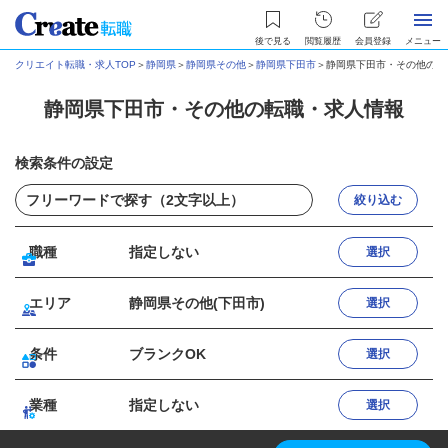
後で見る
閲覧履歴
会員登録
メニュー
クリエイト転職・求人TOP
＞
静岡県
＞
静岡県その他
＞
静岡県下田市
＞
静岡県下田市・その他の転
静岡県下田市・その他の転職・求人情報
検索条件の設定
絞り込む
職種
指定しない
選択
エリア
静岡県その他(下田市)
選択
条件
ブランクOK
選択
業種
指定しない
選択