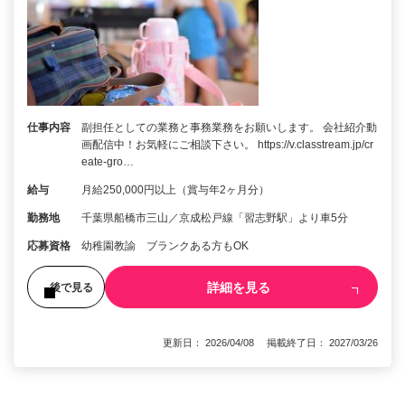
仕事内容
副担任としての業務と事務業務をお願いします。 会社紹介動
画配信中！お気軽にご相談下さい。 https://v.classtream.jp/cr
eate-gro…
給与
月給250,000円以上（賞与年2ヶ月分）
勤務地
千葉県船橋市三山／京成松戸線「習志野駅」より車5分
応募資格
幼稚園教諭 ブランクある方もOK
詳細を見る
後で見る
更新日： 2026/04/08 掲載終了日： 2027/03/26