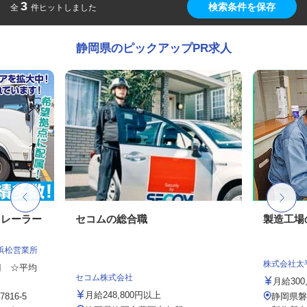
3
検索条件を保存
全
件ヒットしました
静岡県のピックアップPR求人
トレーラー
セコムの総合職
製造工場
浜松営業所
株式会社太
0円 ☆平均
セコム株式会社
月給300,
月給248,800円以上
16-5
静岡県磐