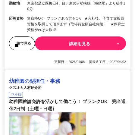
勤務地
東京都足立区梅田4丁目／東武伊勢崎線「梅島駅」より徒歩1
0分
応募資格
無資格OK・ブランクある方もOK ★入社後、子育て支援員
資格を取得して頂きます（取得費全額会社負担） ★保育士
資格がれば大歓迎
詳細を見る
後で見る
更新日： 2026/04/08 掲載終了日： 2027/04/02
幼稚園の副担任・事務
クズオカ人材紹介所
正社員
幼稚園教諭免許を活かして働こう！ ブランクOK 完全週
休2日制（土曜・日曜）