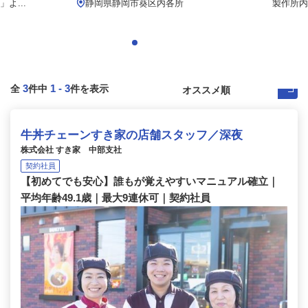
よ...
静岡県静岡市葵区内各所
製作所内
3
1
-
3
全
件中
件を表示
牛丼チェーンすき家の店舗スタッフ／深夜
株式会社 すき家 中部支社
契約社員
【初めてでも安心】誰もが覚えやすいマニュアル確立｜
平均年齢49.1歳｜最大9連休可｜契約社員