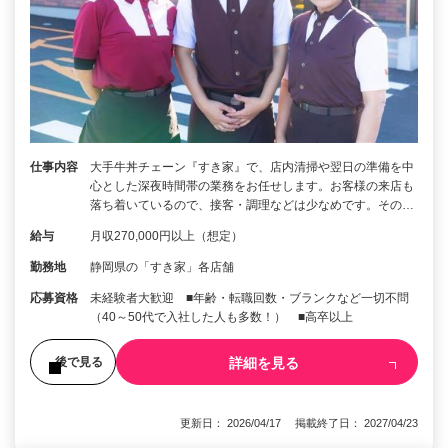
仕事内容
大手牛丼チェーン『すき家』で、店内清掃や翌日の準備を中
心とした深夜時間帯の業務をお任せします。お客様の来店も
落ち着いているので、接客・調理などは少なめです。その…
給与
月収270,000円以上（想定）
勤務地
静岡県の「すき家」各店舗
応募資格
未経験者大歓迎 ■年齢・転職回数・ブランクなど一切不問
（40～50代で入社した人も多数！） ■高卒以上
詳細を見る
後で見る
更新日： 2026/04/17 掲載終了日： 2027/04/23