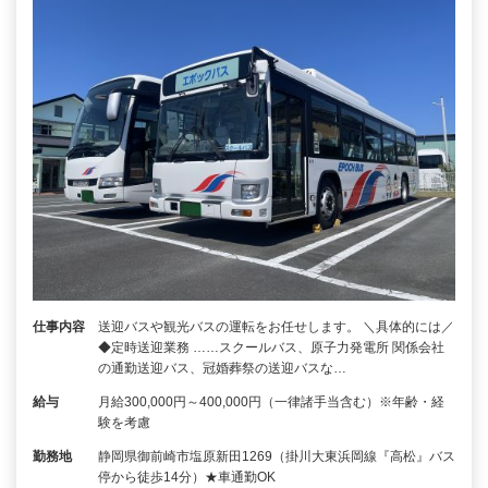
仕事内容
送迎バスや観光バスの運転をお任せします。 ＼具体的には／
◆定時送迎業務 ……スクールバス、原子力発電所 関係会社
の通勤送迎バス、冠婚葬祭の送迎バスな…
給与
月給300,000円～400,000円（一律諸手当含む）※年齢・経
験を考慮
勤務地
静岡県御前崎市塩原新田1269（掛川大東浜岡線『高松』バス
停から徒歩14分）★車通勤OK