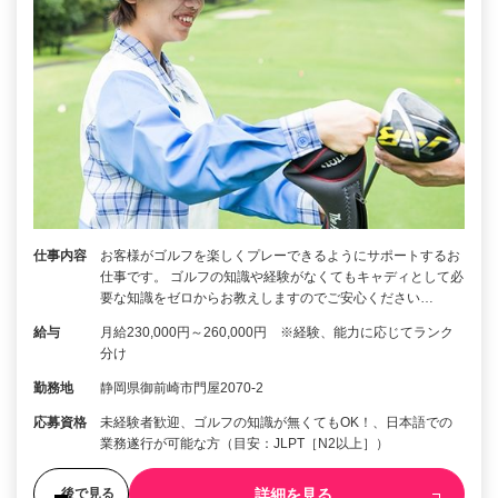
仕事内容
お客様がゴルフを楽しくプレーできるようにサポートするお
仕事です。 ゴルフの知識や経験がなくてもキャディとして必
要な知識をゼロからお教えしますのでご安心ください…
給与
月給230,000円～260,000円 ※経験、能力に応じてランク
分け
勤務地
静岡県御前崎市門屋2070-2
応募資格
未経験者歓迎、ゴルフの知識が無くてもOK！、日本語での
業務遂行が可能な方（目安：JLPT［N2以上］）
詳細を見る
後で見る