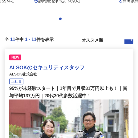
574-1
静岡県沼津市志下690-1
静岡県
11
1
-
11
全
件中
件を表示
NEW
ALSOKのセキュリティスタッフ
ALSOK株式会社
正社員
95%が未経験スタート｜1年目で月収31万円以上も！｜賞
与平均137万円｜20代30代多数活躍中！