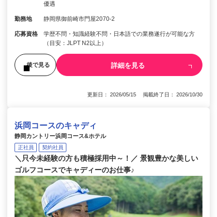
優遇
勤務地
静岡県御前崎市門屋2070-2
応募資格
学歴不問・知識経験不問・日本語での業務遂行が可能な方
（目安：JLPT N2以上）
詳細を見る
後で見る
更新日： 2026/05/15 掲載終了日： 2026/10/30
浜岡コースのキャディ
静岡カントリー浜岡コース&ホテル
正社員
契約社員
＼只今未経験の方も積極採用中～！／ 景観豊かな美しい
ゴルフコースでキャディーのお仕事♪