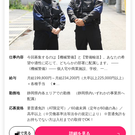
仕事内容
今回募集するのは【機械警備】と【警備輸送】。あなたの希
望や適性に応じて、どちらかの部署に配属します。 ――
《機械警備》―― 個人宅や商業施設、学校、一…
給与
月給199,800円～月給234,200円（大卒以上225,000円以上）
＋各種手当 《★…
勤務地
静岡県内各エリアでの勤務 （静岡県内いずれかの事業所へ
配属）
応募資格
要普通免許（AT限定可）／60歳未満（定年が60歳の為）／
高卒以上（※労働基準法等法令の規定により） ※普通免許を
お持ちでない方は入社までの取得でOK！
詳細を見る
後で見る