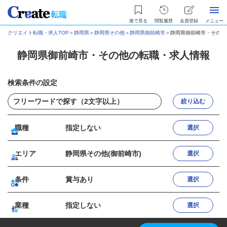
後で見る
閲覧履歴
会員登録
メニュー
クリエイト転職・求人TOP
＞
静岡県
＞
静岡県その他
＞
静岡県御前崎市
＞
静岡県御前崎市・その他
静岡県御前崎市・その他の転職・求人情報
検索条件の設定
絞り込む
職種
指定しない
選択
エリア
静岡県その他(御前崎市)
選択
条件
賞与あり
選択
業種
指定しない
選択