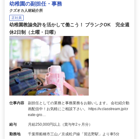
幼稚園の副担任・事務
クズオカ人材紹介所
正社員
幼稚園教諭免許を活かして働こう！ ブランクOK 完全週
休2日制（土曜・日曜）
仕事内容
副担任としての業務と事務業務をお願いします。 会社紹介動
画配信中！お気軽にご相談下さい。 https://v.classtream.jp/cr
eate-gro…
給与
月給250,000円以上（賞与年2ヶ月分）
勤務地
千葉県船橋市三山／京成松戸線「習志野駅」より車5分