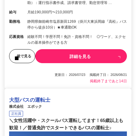
助）：運行指示書作成、請求書管理、勤怠管理等 …
給与
月給190,000円〜210,000円
勤務地
静岡県御前崎市塩原新田1269（掛川大東浜岡線『高松』バス
停から徒歩10分）★車通勤OK
応募資格
経験不問！学歴不問！免許・資格不問！ ◎ワード、エクセ
ルの基本操作ができる方
詳細を見る
後で見る
更新日： 2026/07/23 掲載終了日： 2026/08/21
掲載終了まであと14日
大型バスの運転士
株式会社 エポック
正社員
＼女性活躍中・スクールバス運転してます！65歳以上も
歓迎！／普通免許でスタートできるバスの運転士♪