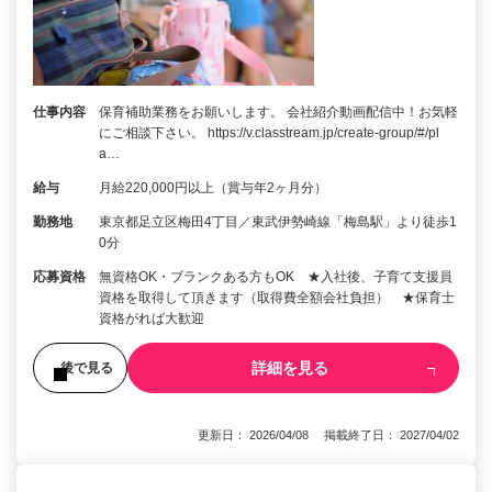
仕事内容
保育補助業務をお願いします。 会社紹介動画配信中！お気軽
にご相談下さい。 https://v.classtream.jp/create-group/#/pl
a…
給与
月給220,000円以上（賞与年2ヶ月分）
勤務地
東京都足立区梅田4丁目／東武伊勢崎線「梅島駅」より徒歩1
0分
応募資格
無資格OK・ブランクある方もOK ★入社後、子育て支援員
資格を取得して頂きます（取得費全額会社負担） ★保育士
資格がれば大歓迎
詳細を見る
後で見る
更新日： 2026/04/08 掲載終了日： 2027/04/02