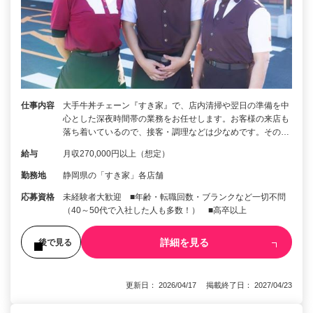
仕事内容
大手牛丼チェーン『すき家』で、店内清掃や翌日の準備を中
心とした深夜時間帯の業務をお任せします。お客様の来店も
落ち着いているので、接客・調理などは少なめです。その…
給与
月収270,000円以上（想定）
勤務地
静岡県の「すき家」各店舗
応募資格
未経験者大歓迎 ■年齢・転職回数・ブランクなど一切不問
（40～50代で入社した人も多数！） ■高卒以上
詳細を見る
後で見る
更新日： 2026/04/17 掲載終了日： 2027/04/23