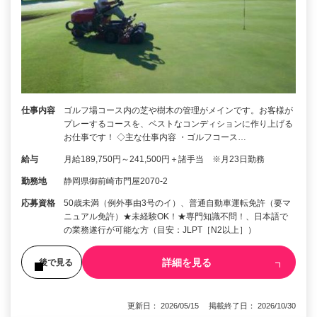
仕事内容
ゴルフ場コース内の芝や樹木の管理がメインです。お客様が
プレーするコースを、ベストなコンディションに作り上げる
お仕事です！ ◇主な仕事内容 ・ゴルフコース…
給与
月給189,750円～241,500円＋諸手当 ※月23日勤務
勤務地
静岡県御前崎市門屋2070-2
応募資格
50歳未満（例外事由3号のイ）、普通自動車運転免許（要マ
ニュアル免許）★未経験OK！★専門知識不問！、日本語で
の業務遂行が可能な方（目安：JLPT［N2以上］）
詳細を見る
後で見る
更新日： 2026/05/15 掲載終了日： 2026/10/30