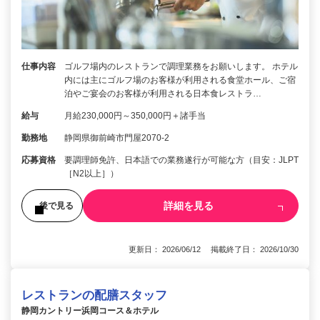
仕事内容
ゴルフ場内のレストランで調理業務をお願いします。 ホテル
内には主にゴルフ場のお客様が利用される食堂ホール、ご宿
泊やご宴会のお客様が利用される日本食レストラ…
給与
月給230,000円～350,000円＋諸手当
勤務地
静岡県御前崎市門屋2070-2
応募資格
要調理師免許、日本語での業務遂行が可能な方（目安：JLPT
［N2以上］）
詳細を見る
後で見る
更新日： 2026/06/12 掲載終了日： 2026/10/30
レストランの配膳スタッフ
静岡カントリー浜岡コース＆ホテル