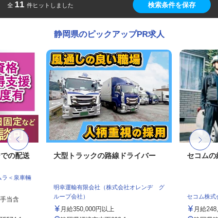
11
検索条件を保存
全
件ヒットしました
静岡県のピックアップPR求人
ーでの配送
大型トラックの路線ドライバー
セコムの
ムラ＜泉車輛
明幸運輸有限会社（株式会社オレンヂ グ
ループ会社）
セコム株式
律手当含
月給350,000円以上
月給248