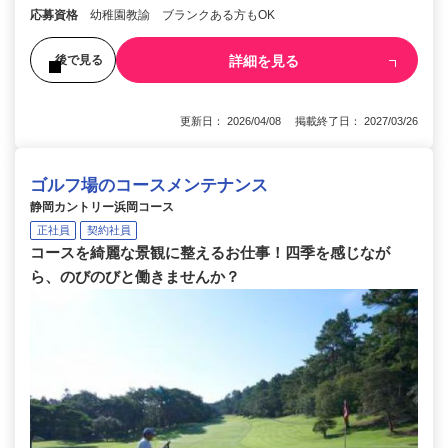
応募資格
幼稚園教諭 ブランクある方もOK
詳細を見る
後で見る
更新日： 2026/04/08 掲載終了日： 2027/03/26
ゴルフ場のコースメンテナンス
静岡カントリー浜岡コース
正社員
契約社員
コースを綺麗な景観に整えるお仕事！四季を感じなが
ら、のびのびと働きませんか？