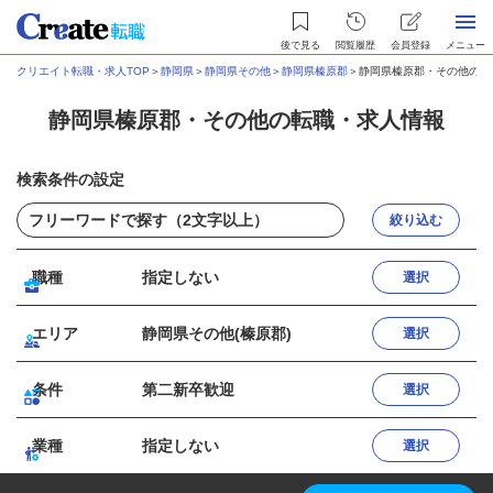
後で見る
閲覧履歴
会員登録
メニュー
クリエイト転職・求人TOP
＞
静岡県
＞
静岡県その他
＞
静岡県榛原郡
＞
静岡県榛原郡・その他の転
静岡県榛原郡・その他の転職・求人情報
検索条件の設定
絞り込む
職種
指定しない
選択
エリア
静岡県その他(榛原郡)
選択
条件
第二新卒歓迎
選択
業種
指定しない
選択