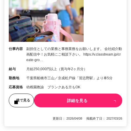
仕事内容
副担任としての業務と事務業務をお願いします。 会社紹介動
画配信中！お気軽にご相談下さい。 https://v.classtream.jp/cr
eate-gro…
給与
月給250,000円以上（賞与年2ヶ月分）
勤務地
千葉県船橋市三山／京成松戸線「習志野駅」より車5分
応募資格
幼稚園教諭 ブランクある方もOK
詳細を見る
後で見る
更新日： 2026/04/08 掲載終了日： 2027/03/26