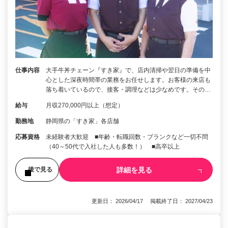
仕事内容
大手牛丼チェーン『すき家』で、店内清掃や翌日の準備を中
心とした深夜時間帯の業務をお任せします。お客様の来店も
落ち着いているので、接客・調理などは少なめです。その…
給与
月収270,000円以上（想定）
勤務地
静岡県の「すき家」各店舗
応募資格
未経験者大歓迎 ■年齢・転職回数・ブランクなど一切不問
（40～50代で入社した人も多数！） ■高卒以上
詳細を見る
後で見る
更新日： 2026/04/17 掲載終了日： 2027/04/23