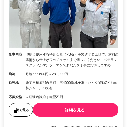
仕事内容
印刷に使用する特別な板（PS版）を製造する工場で、材料の
準備から仕上がりのチェックまで担ってください。ベテラン
スタッフがマンツーマンであなたを丁寧に指導しますの…
給与
月給222,600円～281,000円
勤務地
静岡県榛原郡吉田町川尻4000番地★車・バイク通勤OK！無
料シャトルバス有
応募資格
未経験者歓迎｜職歴不問
詳細を見る
後で見る