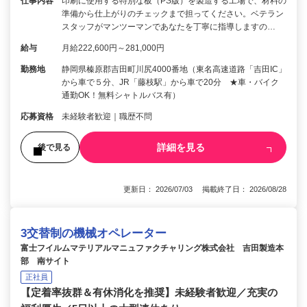
仕事内容
印刷に使用する特別な板（PS版）を製造する工場で、材料の
準備から仕上がりのチェックまで担ってください。ベテラン
スタッフがマンツーマンであなたを丁寧に指導しますの…
給与
月給222,600円～281,000円
勤務地
静岡県榛原郡吉田町川尻4000番地（東名高速道路「吉田IC」
から車で５分、JR「藤枝駅」から車で20分 ★車・バイク
通勤OK！無料シャトルバス有）
応募資格
未経験者歓迎｜職歴不問
詳細を見る
後で見る
更新日： 2026/07/03 掲載終了日： 2026/08/28
3交替制の機械オペレーター
富士フイルムマテリアルマニュファクチャリング株式会社 吉田製造本
部 南サイト
正社員
【定着率抜群＆有休消化を推奨】未経験者歓迎／充実の