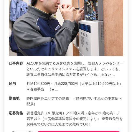
仕事内容
ALSOKを契約するお客様先を訪問し、防犯カメラやセンサー
といったセキュリティシステムを設置します。といっても、
設置工事自体は基本的に協力業者が行うため、あなた…
給与
月給194,300円～月給228,700円（大卒以上219,500円以上）
＋各種手当 《★…
勤務地
静岡県内各エリアでの勤務 （静岡県内いずれかの事業所へ
配属）
応募資格
要普通免許（AT限定可）／60歳未満（定年が60歳の為）／
高卒以上（※労働基準法等法令の規定により） ※普通免許を
お持ちでない方は入社までの取得でOK！