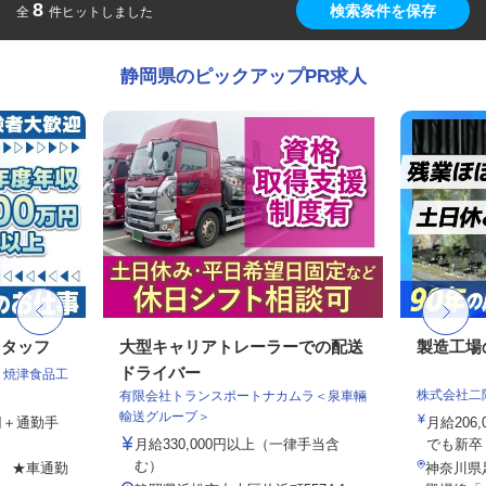
8
検索条件を保存
全
件ヒットしました
静岡県のピックアップPR求人
スタッフ
大型キャリアトレーラーでの配送
製造工場
ドライバー
 焼津食品工
株式会社二
有限会社トランスポートナカムラ＜泉車輛
輸送グループ＞
0円＋通勤手
月給206,
月給330,000円以上（一律手当含
でも新卒・
む）
6 ★車通勤
神奈川県