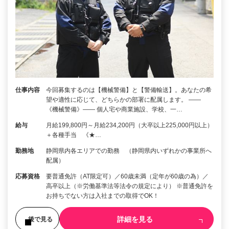
仕事内容
今回募集するのは【機械警備】と【警備輸送】。あなたの希
望や適性に応じて、どちらかの部署に配属します。 ――
《機械警備》―― 個人宅や商業施設、学校、一…
給与
月給199,800円～月給234,200円（大卒以上225,000円以上）
＋各種手当 《★…
勤務地
静岡県内各エリアでの勤務 （静岡県内いずれかの事業所へ
配属）
応募資格
要普通免許（AT限定可）／60歳未満（定年が60歳の為）／
高卒以上（※労働基準法等法令の規定により） ※普通免許を
お持ちでない方は入社までの取得でOK！
詳細を見る
後で見る