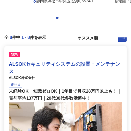
静岡県浜松市中央区佐浜町5574-1
殿場線「山
8
1
-
8
全
件中
件を表示
NEW
ALSOKセキュリティシステムの設置・メンテナン
ス
ALSOK株式会社
正社員
未経験OK・知識ゼロOK｜1年目で月収28万円以上も！｜
賞与平均137万円｜20代30代多数活躍中！