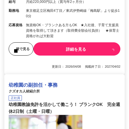
給与
月給220,000円以上（賞与年2ヶ月分）
勤務地
東京都足立区梅田4丁目／東武伊勢崎線「梅島駅」より徒歩1
0分
応募資格
無資格OK・ブランクある方もOK ★入社後、子育て支援員
資格を取得して頂きます（取得費全額会社負担） ★保育士
資格がれば大歓迎
詳細を見る
後で見る
更新日： 2026/04/08 掲載終了日： 2027/04/02
幼稚園の副担任・事務
クズオカ人材紹介所
正社員
幼稚園教諭免許を活かして働こう！ ブランクOK 完全週
休2日制（土曜・日曜）