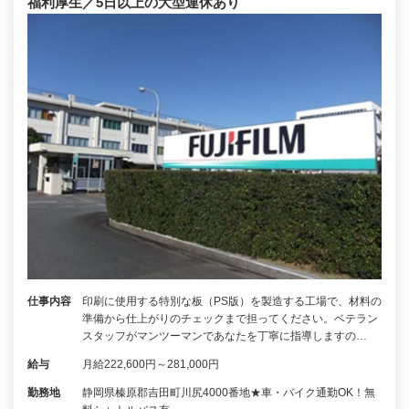
福利厚生／5日以上の大型連休あり
仕事内容
印刷に使用する特別な板（PS版）を製造する工場で、材料の
準備から仕上がりのチェックまで担ってください。ベテラン
スタッフがマンツーマンであなたを丁寧に指導しますの…
給与
月給222,600円～281,000円
勤務地
静岡県榛原郡吉田町川尻4000番地★車・バイク通勤OK！無