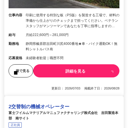
仕事内容
印刷に使用する特別な板（PS版）を製造する工場で、材料の
準備から仕上がりのチェックまで担ってください。ベテラン
スタッフがマンツーマンであなたを丁寧に指導しますの…
給与
月給222,600円～281,000円
勤務地
静岡県榛原郡吉田町川尻4000番地★車・バイク通勤OK！無
料シャトルバス有
応募資格
未経験者歓迎｜職歴不問
詳細を見る
後で見る
更新日： 2026/07/03 掲載終了日： 2026/08/28
2交替制の機械オペレーター
富士フイルムマテリアルマニュファクチャリング株式会社 吉田製造本
部 南サイト
正社員