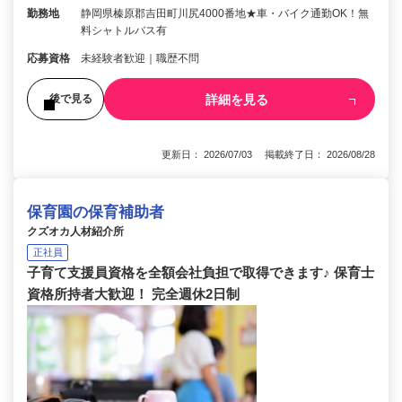
勤務地
静岡県榛原郡吉田町川尻4000番地★車・バイク通勤OK！無
料シャトルバス有
応募資格
未経験者歓迎｜職歴不問
詳細を見る
後で見る
更新日： 2026/07/03 掲載終了日： 2026/08/28
保育園の保育補助者
クズオカ人材紹介所
正社員
子育て支援員資格を全額会社負担で取得できます♪ 保育士
資格所持者大歓迎！ 完全週休2日制