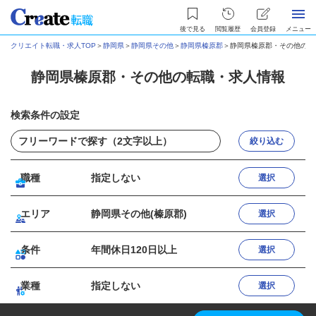
後で見る
閲覧履歴
会員登録
メニュー
クリエイト転職・求人TOP
＞
静岡県
＞
静岡県その他
＞
静岡県榛原郡
＞
静岡県榛原郡・その他の転
静岡県榛原郡・その他の転職・求人情報
検索条件の設定
絞り込む
職種
指定しない
選択
エリア
静岡県その他(榛原郡)
選択
条件
年間休日120日以上
選択
業種
指定しない
選択