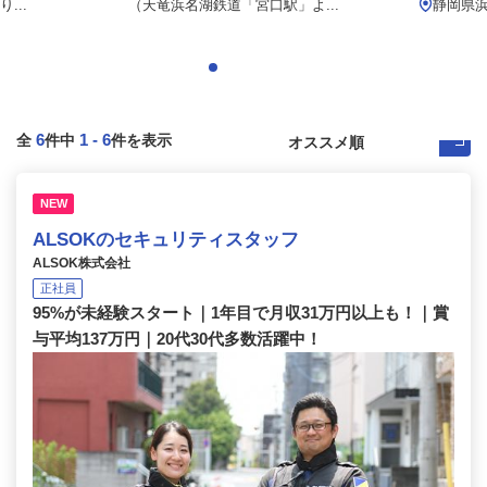
...
（天竜浜名湖鉄道「宮口駅」よ...
静岡県浜
6
1
-
6
全
件中
件を表示
NEW
ALSOKのセキュリティスタッフ
ALSOK株式会社
正社員
95%が未経験スタート｜1年目で月収31万円以上も！｜賞
与平均137万円｜20代30代多数活躍中！