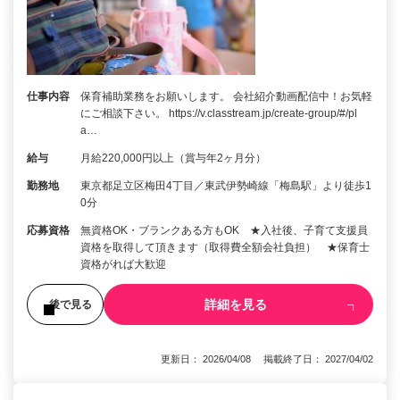
仕事内容
保育補助業務をお願いします。 会社紹介動画配信中！お気軽
にご相談下さい。 https://v.classtream.jp/create-group/#/pl
a…
給与
月給220,000円以上（賞与年2ヶ月分）
勤務地
東京都足立区梅田4丁目／東武伊勢崎線「梅島駅」より徒歩1
0分
応募資格
無資格OK・ブランクある方もOK ★入社後、子育て支援員
資格を取得して頂きます（取得費全額会社負担） ★保育士
資格がれば大歓迎
詳細を見る
後で見る
更新日： 2026/04/08 掲載終了日： 2027/04/02