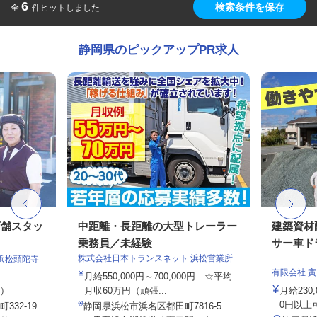
6
検索条件を保存
全
件ヒットしました
静岡県のピックアップPR求人
店舗スタッ
中距離・長距離の大型トレーラー
建築資材
乗務員／未経験
サー車ドラ
株式会社日本トランスネット 浜松営業所
浜松頭陀寺
有限会社 寅
月給550,000円～700,000円 ☆平均
定）
月収60万円（頑張...
月給230
0円以上
32-19
静岡県浜松市浜名区都田町7816-5