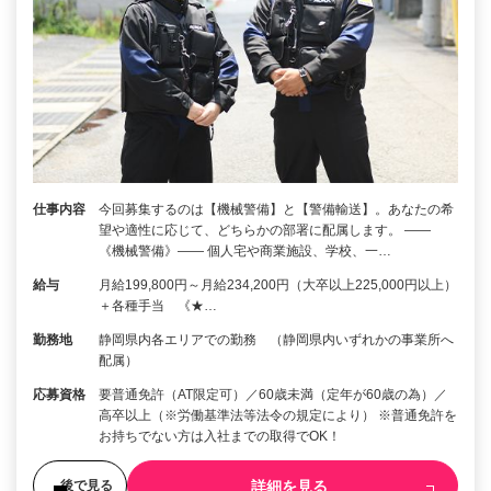
仕事内容
今回募集するのは【機械警備】と【警備輸送】。あなたの希
望や適性に応じて、どちらかの部署に配属します。 ――
《機械警備》―― 個人宅や商業施設、学校、一…
給与
月給199,800円～月給234,200円（大卒以上225,000円以上）
＋各種手当 《★…
勤務地
静岡県内各エリアでの勤務 （静岡県内いずれかの事業所へ
配属）
応募資格
要普通免許（AT限定可）／60歳未満（定年が60歳の為）／
高卒以上（※労働基準法等法令の規定により） ※普通免許を
お持ちでない方は入社までの取得でOK！
詳細を見る
後で見る