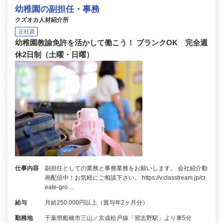
幼稚園の副担任・事務
クズオカ人材紹介所
正社員
幼稚園教諭免許を活かして働こう！ ブランクOK 完全週
休2日制（土曜・日曜）
仕事内容
副担任としての業務と事務業務をお願いします。 会社紹介動
画配信中！お気軽にご相談下さい。 https://v.classtream.jp/cr
eate-gro…
給与
月給250,000円以上（賞与年2ヶ月分）
勤務地
千葉県船橋市三山／京成松戸線「習志野駅」より車5分