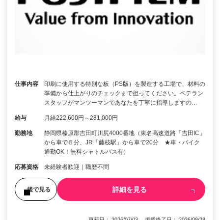
仕事内容
印刷に使用する特別な板（PS版）を製造する工場で、材料の
準備から仕上がりのチェックまで担ってください。ベテラン
スタッフがマンツーマンであなたを丁寧に指導しますの…
給与
月給222,600円～281,000円
勤務地
静岡県榛原郡吉田町川尻4000番地（東名高速道路「吉田IC」
から車で５分、JR「藤枝駅」から車で20分 ★車・バイク
通勤OK！無料シャトルバス有）
応募資格
未経験者歓迎｜職歴不問
詳細を見る
後で見る
更新日： 2026/07/03 掲載終了日： 2026/08/28