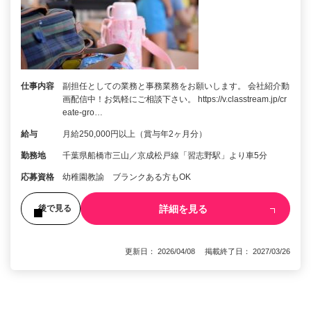
仕事内容
副担任としての業務と事務業務をお願いします。 会社紹介動
画配信中！お気軽にご相談下さい。 https://v.classtream.jp/cr
eate-gro…
給与
月給250,000円以上（賞与年2ヶ月分）
勤務地
千葉県船橋市三山／京成松戸線「習志野駅」より車5分
応募資格
幼稚園教諭 ブランクある方もOK
詳細を見る
後で見る
更新日： 2026/04/08 掲載終了日： 2027/03/26
1