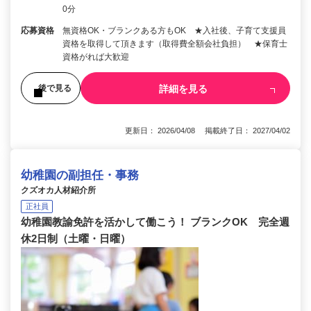
0分
応募資格
無資格OK・ブランクある方もOK ★入社後、子育て支援員
資格を取得して頂きます（取得費全額会社負担） ★保育士
資格がれば大歓迎
詳細を見る
後で見る
更新日： 2026/04/08 掲載終了日： 2027/04/02
幼稚園の副担任・事務
クズオカ人材紹介所
正社員
幼稚園教諭免許を活かして働こう！ ブランクOK 完全週
休2日制（土曜・日曜）