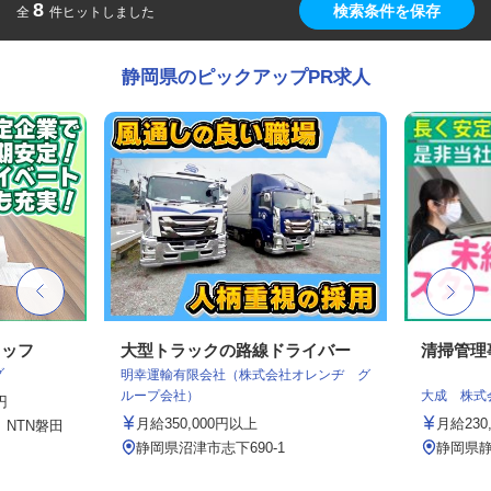
8
検索条件を保存
全
件ヒットしました
静岡県のピックアップPR求人
タッフ
大型トラックの路線ドライバー
清掃管理
グ
明幸運輸有限会社（株式会社オレンヂ グ
ループ会社）
大成 株式
円
月給350,000円以上
月給230
 NTN磐田
静岡県沼津市志下690-1
静岡県静