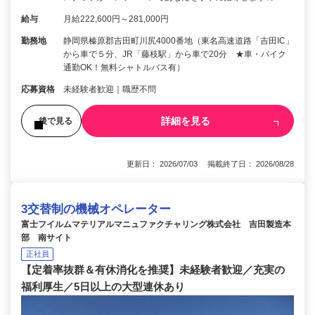
給与
月給222,600円～281,000円
勤務地
静岡県榛原郡吉田町川尻4000番地（東名高速道路「吉田IC」
から車で５分、JR「藤枝駅」から車で20分 ★車・バイク
通勤OK！無料シャトルバス有）
応募資格
未経験者歓迎｜職歴不問
詳細を見る
後で見る
更新日： 2026/07/03 掲載終了日： 2026/08/28
3交替制の機械オペレーター
富士フイルムマテリアルマニュファクチャリング株式会社 吉田製造本
部 南サイト
正社員
【定着率抜群＆有休消化を推奨】未経験者歓迎／充実の
福利厚生／5日以上の大型連休あり