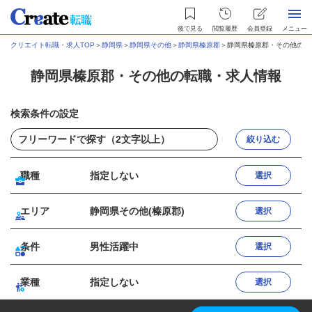
後で見る
閲覧履歴
会員登録
メニュー
クリエイト転職・求人TOP
＞
静岡県
＞
静岡県その他
＞
静岡県榛原郡
＞
静岡県榛原郡・その他の転
静岡県榛原郡・その他の転職・求人情報
検索条件の設定
絞り込む
職種
指定しない
選択
エリア
静岡県その他(榛原郡)
選択
条件
男性活躍中
選択
業種
指定しない
選択