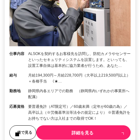
仕事内容
ALSOKを契約するお客様先を訪問し、防犯カメラやセンサー
といったセキュリティシステムを設置します。といっても、
設置工事自体は基本的に協力業者が行うため、あなた…
給与
月給194,300円～月給228,700円（大卒以上219,500円以上）
＋各種手当 《★…
勤務地
静岡県内各エリアでの勤務 （静岡県内いずれかの事業所へ
配属）
応募資格
要普通免許（AT限定可）／60歳未満（定年が60歳の為）／
高卒以上（※労働基準法等法令の規定により） ※普通免許を
お持ちでない方は入社までの取得でOK！
詳細を見る
後で見る