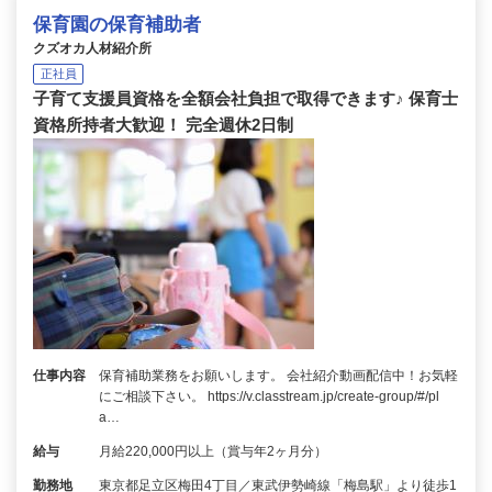
保育園の保育補助者
クズオカ人材紹介所
正社員
子育て支援員資格を全額会社負担で取得できます♪ 保育士
資格所持者大歓迎！ 完全週休2日制
仕事内容
保育補助業務をお願いします。 会社紹介動画配信中！お気軽
にご相談下さい。 https://v.classtream.jp/create-group/#/pl
a…
給与
月給220,000円以上（賞与年2ヶ月分）
勤務地
東京都足立区梅田4丁目／東武伊勢崎線「梅島駅」より徒歩1