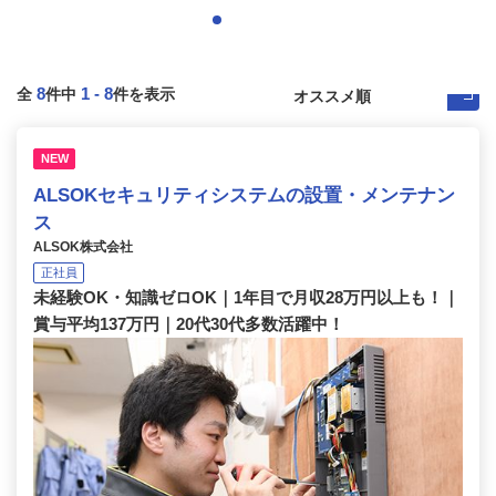
8
1
-
8
全
件中
件を表示
NEW
ALSOKセキュリティシステムの設置・メンテナン
ス
ALSOK株式会社
正社員
未経験OK・知識ゼロOK｜1年目で月収28万円以上も！｜
賞与平均137万円｜20代30代多数活躍中！