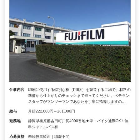
仕事内容
印刷に使用する特別な板（PS版）を製造する工場で、材料の
準備から仕上がりのチェックまで担ってください。ベテラン
スタッフがマンツーマンであなたを丁寧に指導しますの…
給与
月給222,600円～281,000円
勤務地
静岡県榛原郡吉田町川尻4000番地★車・バイク通勤OK！無
料シャトルバス有
応募資格
未経験者歓迎｜職歴不問