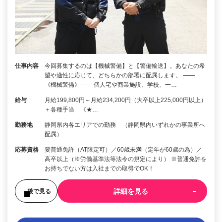
仕事内容
今回募集するのは【機械警備】と【警備輸送】。あなたの希
望や適性に応じて、どちらかの部署に配属します。 ――
《機械警備》―― 個人宅や商業施設、学校、一…
給与
月給199,800円～月給234,200円（大卒以上225,000円以上）
＋各種手当 《★…
勤務地
静岡県内各エリアでの勤務 （静岡県内いずれかの事業所へ
配属）
応募資格
要普通免許（AT限定可）／60歳未満（定年が60歳の為）／
高卒以上（※労働基準法等法令の規定により） ※普通免許を
お持ちでない方は入社までの取得でOK！
詳細を見る
後で見る