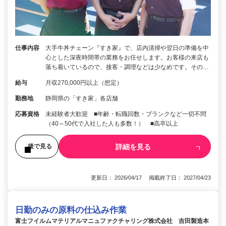
仕事内容
大手牛丼チェーン『すき家』で、店内清掃や翌日の準備を中
心とした深夜時間帯の業務をお任せします。お客様の来店も
落ち着いているので、接客・調理などは少なめです。その…
給与
月収270,000円以上（想定）
勤務地
静岡県の「すき家」各店舗
応募資格
未経験者大歓迎 ■年齢・転職回数・ブランクなど一切不問
（40～50代で入社した人も多数！） ■高卒以上
詳細を見る
後で見る
更新日： 2026/04/17 掲載終了日： 2027/04/23
日勤のみの原料の仕込み作業
富士フイルムマテリアルマニュファクチャリング株式会社 吉田製造本