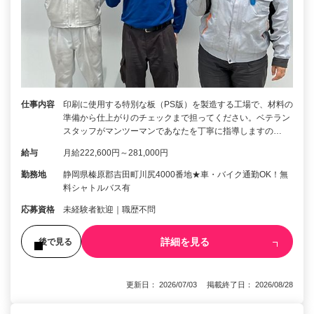
仕事内容
印刷に使用する特別な板（PS版）を製造する工場で、材料の
準備から仕上がりのチェックまで担ってください。ベテラン
スタッフがマンツーマンであなたを丁寧に指導しますの…
給与
月給222,600円～281,000円
勤務地
静岡県榛原郡吉田町川尻4000番地★車・バイク通勤OK！無
料シャトルバス有
応募資格
未経験者歓迎｜職歴不問
詳細を見る
後で見る
更新日： 2026/07/03 掲載終了日： 2026/08/28