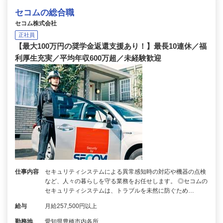
セコムの総合職
セコム株式会社
正社員
【最大100万円の奨学金返還支援あり！】最長10連休／福
利厚生充実／平均年収600万超／未経験歓迎
仕事内容
セキュリティシステムによる異常感知時の対応や機器の点検
など、人々の暮らしを守る業務をお任せします。 ◎セコムの
セキュリティシステムは、トラブルを未然に防ぐため…
給与
月給257,500円以上
勤務地
愛知県豊橋市内各所