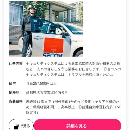
仕事内容
セキュリティシステムによる異常感知時の対応や機器の点検
など、人々の暮らしを守る業務をお任せします。 ◎セコムの
セキュリティシステムは、トラブルを未然に防ぐため…
給与
月給257,500円以上
勤務地
愛知県名古屋市北区内各所
応募資格
未経験39歳まで（例外事由3号のイ／長期キャリア形成のた
め／職業経験不問）、高卒以上 ◎普通自動車運転免許（AT
限定可）
詳細を見る
後で見る