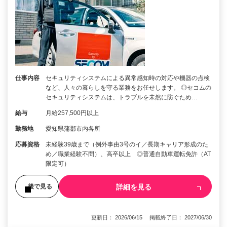
仕事内容
セキュリティシステムによる異常感知時の対応や機器の点検
など、人々の暮らしを守る業務をお任せします。 ◎セコムの
セキュリティシステムは、トラブルを未然に防ぐため…
給与
月給257,500円以上
勤務地
愛知県蒲郡市内各所
応募資格
未経験39歳まで（例外事由3号のイ／長期キャリア形成のた
め／職業経験不問）、高卒以上 ◎普通自動車運転免許（AT
限定可）
詳細を見る
後で見る
更新日： 2026/06/15 掲載終了日： 2027/06/30