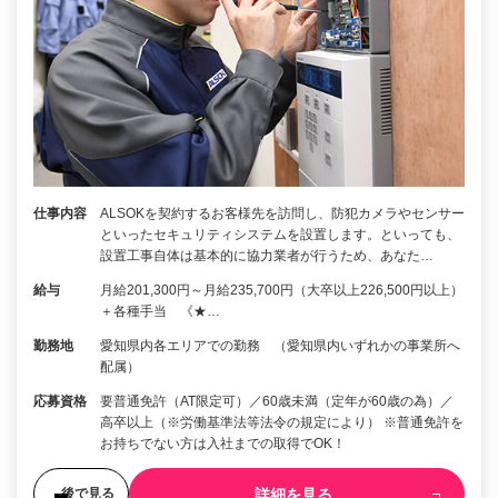
仕事内容
ALSOKを契約するお客様先を訪問し、防犯カメラやセンサー
といったセキュリティシステムを設置します。といっても、
設置工事自体は基本的に協力業者が行うため、あなた…
給与
月給201,300円～月給235,700円（大卒以上226,500円以上）
＋各種手当 《★…
勤務地
愛知県内各エリアでの勤務 （愛知県内いずれかの事業所へ
配属）
応募資格
要普通免許（AT限定可）／60歳未満（定年が60歳の為）／
高卒以上（※労働基準法等法令の規定により） ※普通免許を
お持ちでない方は入社までの取得でOK！
詳細を見る
後で見る