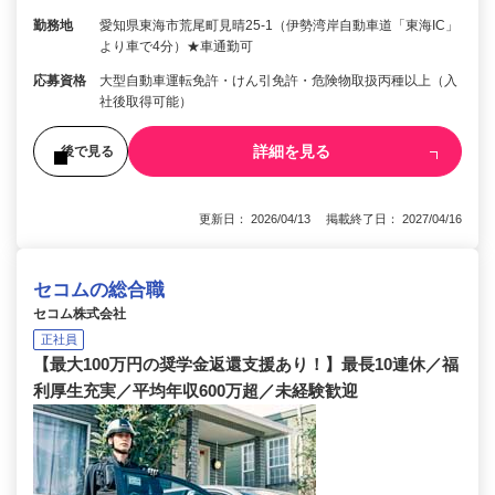
勤務地
愛知県東海市荒尾町見晴25-1（伊勢湾岸自動車道「東海IC」
より車で4分）★車通勤可
応募資格
大型自動車運転免許・けん引免許・危険物取扱丙種以上（入
社後取得可能）
詳細を見る
後で見る
更新日： 2026/04/13 掲載終了日： 2027/04/16
セコムの総合職
セコム株式会社
正社員
【最大100万円の奨学金返還支援あり！】最長10連休／福
利厚生充実／平均年収600万超／未経験歓迎