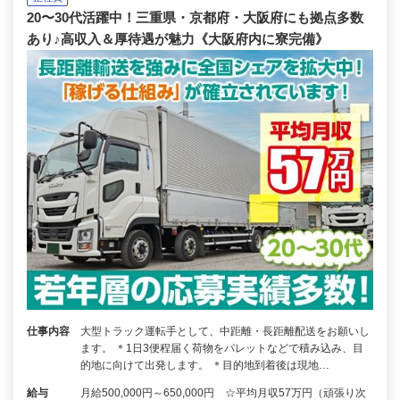
20〜30代活躍中！三重県・京都府・大阪府にも拠点多数
あり♪高収入＆厚待遇が魅力《大阪府内に寮完備》
仕事内容
大型トラック運転手として、中距離・長距離配送をお願いし
ます。 ＊1日3便程届く荷物をパレットなどで積み込み、目
的地に向けて出発します。 ＊目的地到着後は現地…
給与
月給500,000円～650,000円 ☆平均月収57万円（頑張り次