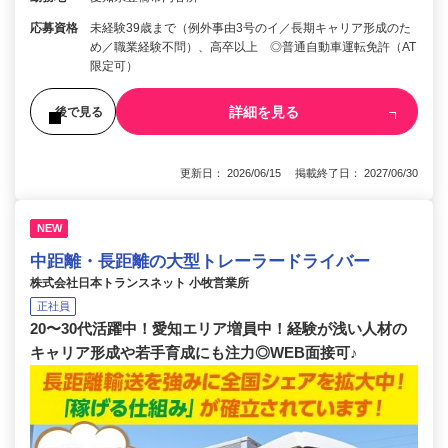
応募資格
未経験39歳まで（例外事由3号のイ／長期キャリア形成のた
め／職業経験不問）、高卒以上 ◎普通自動車運転免許（AT
限定可）
詳細を見る
後で見る
更新日： 2026/06/15 掲載終了日： 2027/06/30
NEW
中距離・長距離の大型トレーラードライバー
株式会社日本トランスネット 小牧営業所
正社員
20〜30代活躍中！愛知エリア増員中！経験が浅い人材の
キャリア形成や若手育成にも注力◎WEB面接可♪