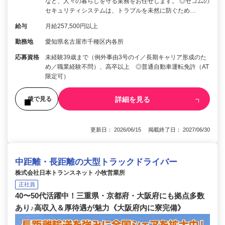
など、人々の暮らしを守る業務をお任せします。 ◎セコムの
セキュリティシステムは、トラブルを未然に防ぐため…
給与
月給257,500円以上
勤務地
愛知県名古屋市千種区内各所
応募資格
未経験39歳まで（例外事由3号のイ／長期キャリア形成のた
め／職業経験不問）、高卒以上 ◎普通自動車運転免許（AT
限定可）
詳細を見る
後で見る
更新日： 2026/06/15 掲載終了日： 2027/06/30
中距離・長距離の大型トラックドライバー
株式会社日本トランスネット 小牧営業所
正社員
40〜50代活躍中！三重県・京都府・大阪府にも拠点多数
あり♪高収入＆厚待遇が魅力《大阪府内に寮完備》