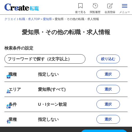
後で見る
閲覧履歴
会員登録
メニュー
クリエイト転職・求人TOP
＞
愛知県
＞
愛知県・その他の転職・求人情報
愛知県・その他の転職・求人情報
検索条件の設定
絞り込む
職種
指定しない
選択
エリア
愛知県(すべて)
選択
条件
U・Iターン歓迎
選択
業種
指定しない
選択