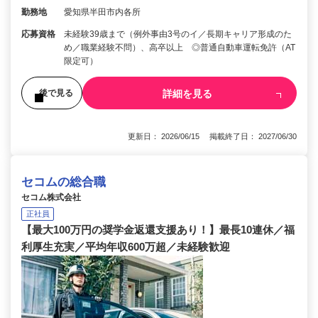
勤務地
愛知県半田市内各所
応募資格
未経験39歳まで（例外事由3号のイ／長期キャリア形成のた
め／職業経験不問）、高卒以上 ◎普通自動車運転免許（AT
限定可）
詳細を見る
後で見る
更新日： 2026/06/15 掲載終了日： 2027/06/30
セコムの総合職
セコム株式会社
正社員
【最大100万円の奨学金返還支援あり！】最長10連休／福
利厚生充実／平均年収600万超／未経験歓迎