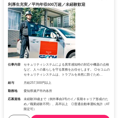
利厚生充実／平均年収600万超／未経験歓迎
仕事内容
セキュリティシステムによる異常感知時の対応や機器の点検
など、人々の暮らしを守る業務をお任せします。 ◎セコムの
セキュリティシステムは、トラブルを未然に防ぐため…
給与
月給257,500円以上
勤務地
愛知県瀬戸市内各所
応募資格
未経験39歳まで（例外事由3号のイ／長期キャリア形成のた
め／職業経験不問）、高卒以上 ◎普通自動車運転免許（AT
限定可）