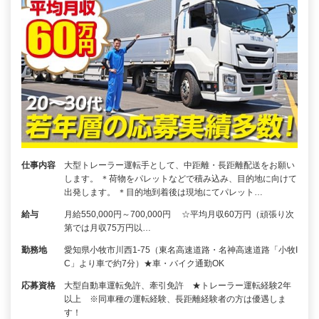
仕事内容
大型トレーラー運転手として、中距離・長距離配送をお願い
します。 ＊荷物をパレットなどで積み込み、目的地に向けて
出発します。 ＊目的地到着後は現地にてパレット…
給与
月給550,000円～700,000円 ☆平均月収60万円（頑張り次
第では月収75万円以…
勤務地
愛知県小牧市川西1-75（東名高速道路・名神高速道路「小牧I
C」より車で約7分）★車・バイク通勤OK
応募資格
大型自動車運転免許、牽引免許 ★トレーラー運転経験2年
以上 ※同車種の運転経験、長距離経験者の方は優遇しま
す！