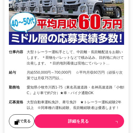
仕事内容
大型トレーラー運転手として、中距離・長距離配送をお願い
します。 ＊荷物をパレットなどで積み込み、目的地に向けて
出発します。 ＊目的地到着後は現地にてパレット…
給与
月給550,000円～700,000円 ☆平均月収60万円（頑張り次
第では月収75万円以…
勤務地
愛知県小牧市川西1-75（東名高速道路・名神高速道路「小牧I
C」より車で約7分）★車・バイク通勤OK
応募資格
大型自動車運転免許、牽引免許 ★トレーラー運転経験2年
以上 ※同車種の運転経験、長距離経験者は優遇します！
詳細を見る
後で見る