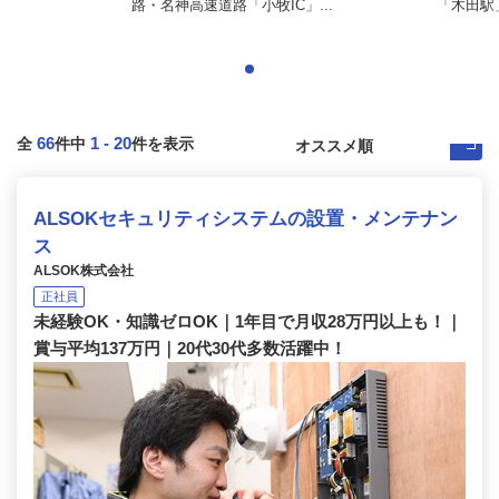
路・名神高速道路「小牧IC」...
「木田駅」
66
1
-
20
全
件中
件を表示
ALSOKセキュリティシステムの設置・メンテナン
ス
ALSOK株式会社
正社員
未経験OK・知識ゼロOK｜1年目で月収28万円以上も！｜
賞与平均137万円｜20代30代多数活躍中！