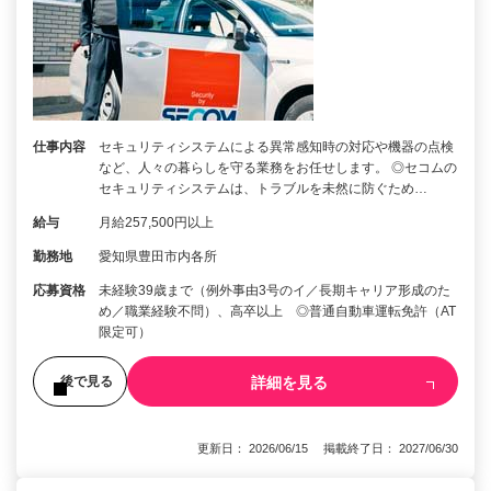
仕事内容
セキュリティシステムによる異常感知時の対応や機器の点検
など、人々の暮らしを守る業務をお任せします。 ◎セコムの
セキュリティシステムは、トラブルを未然に防ぐため…
給与
月給257,500円以上
勤務地
愛知県豊田市内各所
応募資格
未経験39歳まで（例外事由3号のイ／長期キャリア形成のた
め／職業経験不問）、高卒以上 ◎普通自動車運転免許（AT
限定可）
詳細を見る
後で見る
更新日： 2026/06/15 掲載終了日： 2027/06/30