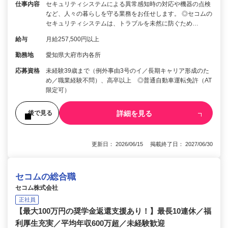
仕事内容
セキュリティシステムによる異常感知時の対応や機器の点検
など、人々の暮らしを守る業務をお任せします。 ◎セコムの
セキュリティシステムは、トラブルを未然に防ぐため…
給与
月給257,500円以上
勤務地
愛知県大府市内各所
応募資格
未経験39歳まで（例外事由3号のイ／長期キャリア形成のた
め／職業経験不問）、高卒以上 ◎普通自動車運転免許（AT
限定可）
詳細を見る
後で見る
更新日： 2026/06/15 掲載終了日： 2027/06/30
セコムの総合職
セコム株式会社
正社員
【最大100万円の奨学金返還支援あり！】最長10連休／福
利厚生充実／平均年収600万超／未経験歓迎