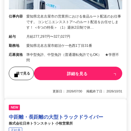
仕事内容
愛知県北名古屋市の営業所における食品ルート配送のお仕事
です。 コンビニエンスストアへのルート配送をお任せしま
す！ ＜6つの特長＞ （1）週休2日制で休…
給与
月給277,297円〜327,027円
勤務地
愛知県北名古屋市鍜治ケ一色西1丁目31番
応募資格
準中型免許、中型免許（普通運転免許でもOK） ★学歴不
問
詳細を見る
後で見る
更新日： 2026/07/30 掲載終了日： 2026/10/31
NEW
中距離・長距離の大型トラックドライバー
株式会社日本トランスネット 小牧営業所
正社員