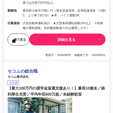
第では月収70万円以上…
勤務地
愛知県小牧市川西1-75（東名高速道路・名神高速道路「小牧I
C」より車で約7分）★車・バイク通勤OK
応募資格
大型自動車運転免許 ★大型車両運転経験2年以上 ※同車
種の運転経験、長距離経験者の方は優遇します！
詳細を見る
後で見る
更新日： 2026/08/05 掲載終了日： 2026/08/31
セコムの総合職
セコム株式会社
正社員
【最大100万円の奨学金返還支援あり！】最長10連休／福
利厚生充実／平均年収600万超／未経験歓迎