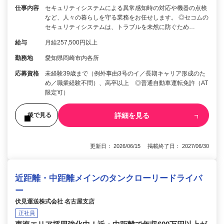
仕事内容
セキュリティシステムによる異常感知時の対応や機器の点検
など、人々の暮らしを守る業務をお任せします。 ◎セコムの
セキュリティシステムは、トラブルを未然に防ぐため…
給与
月給257,500円以上
勤務地
愛知県岡崎市内各所
応募資格
未経験39歳まで（例外事由3号のイ／長期キャリア形成のた
め／職業経験不問）、高卒以上 ◎普通自動車運転免許（AT
限定可）
詳細を見る
後で見る
更新日： 2026/06/15 掲載終了日： 2027/06/30
近距離・中距離メインのタンクローリードライバ
ー
伏見運送株式会社 名古屋支店
正社員