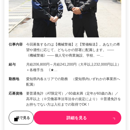
仕事内容
今回募集するのは【機械警備】と【警備輸送】。あなたの希
望や適性に応じて、どちらかの部署に配属します。 ――
《機械警備》―― 個人宅や商業施設、学校、一…
給与
月給206,800円～月給241,200円（大卒以上232,000円以上）
＋各種手当 《★…
勤務地
愛知県内各エリアでの勤務 （愛知県内いずれかの事業所へ
配属）
応募資格
要普通免許（AT限定可）／60歳未満（定年が60歳の為）／
高卒以上（※労働基準法等法令の規定により） ※普通免許を
お持ちでない方は入社までの取得でOK！
詳細を見る
後で見る