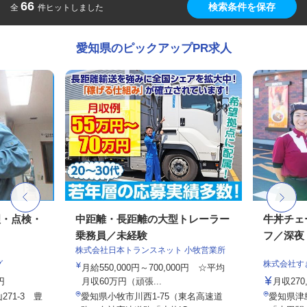
66
検索条件を保存
全
件ヒットしました
愛知県のピックアップPR求人
理・点検・
中距離・長距離の大型トレーラー
牛丼チェ
乗務員／未経験
フ／深夜
株式会社日本トランスネット 小牧営業所
グ
株式会社す
月給550,000円～700,000円 ☆平均
円
月収60万円（頑張...
月収27
71-3 豊
愛知県小牧市川西1-75（東名高速道
愛知県津