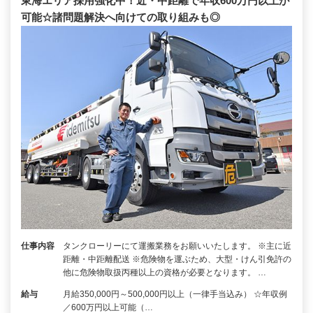
東海エリア採用強化中！近・中距離で年収600万円以上が
可能☆諸問題解決へ向けての取り組みも◎
仕事内容
タンクローリーにて運搬業務をお願いいたします。 ※主に近
距離・中距離配送 ※危険物を運ぶため、大型・けん引免許の
他に危険物取扱丙種以上の資格が必要となります。 …
給与
月給350,000円～500,000円以上（一律手当込み） ☆年収例
／600万円以上可能（…