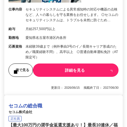
仕事内容
セキュリティシステムによる異常感知時の対応や機器の点検
など、人々の暮らしを守る業務をお任せします。 ◎セコムの
セキュリティシステムは、トラブルを未然に防ぐため…
給与
月給257,500円以上
勤務地
愛知県名古屋市港区内各所
応募資格
未経験39歳まで（例外事由3号のイ／長期キャリア形成のた
め／職業経験不問）、高卒以上 ◎普通自動車運転免許（AT
限定可）
詳細を見る
後で見る
更新日： 2026/06/15 掲載終了日： 2027/06/30
セコムの総合職
セコム株式会社
正社員
【最大100万円の奨学金返還支援あり！】最長10連休／福