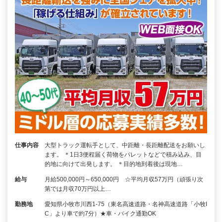
仕事内容
大型トラック運転手として、中距離・長距離配送をお願いし
ます。 ＊1日3便程届く荷物をパレットなどで積み込み、目
的地に向けて出発します。 ＊目的地到着後は現地…
給与
月給500,000円～650,000円 ☆平均月収57万円（頑張り次
第では月収70万円以上…
勤務地
愛知県小牧市川西1-75（東名高速道路・名神高速道路「小牧I
C」より車で約7分）★車・バイク通勤OK