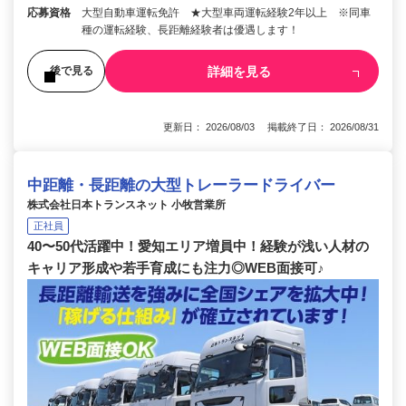
応募資格
大型自動車運転免許 ★大型車両運転経験2年以上 ※同車
種の運転経験、長距離経験者は優遇します！
詳細を見る
後で見る
更新日： 2026/08/03 掲載終了日： 2026/08/31
中距離・長距離の大型トレーラードライバー
株式会社日本トランスネット 小牧営業所
正社員
40〜50代活躍中！愛知エリア増員中！経験が浅い人材の
キャリア形成や若手育成にも注力◎WEB面接可♪