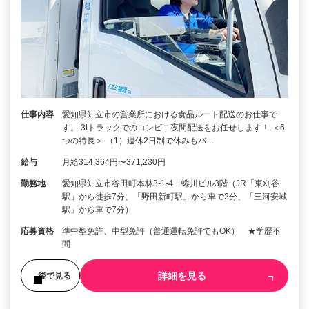
仕事内容
愛知県知立市の営業所における食品ルート配送のお仕事で
す。 3tトラックでのコンビニ夜間配送をお任せします！ ＜6
つの特長＞ （1）週休2日制で休みもバ…
給与
月給314,364円〜371,230円
勤務地
愛知県知立市谷田町本林3-1-4 蜷川ビル3階（JR「東刈谷
駅」から徒歩7分、「野田新町駅」から車で2分、「三河安城
駅」から車で7分）
応募資格
準中型免許、中型免許（普通運転免許でもOK） ★学歴不
問
詳細を見る
後で見る