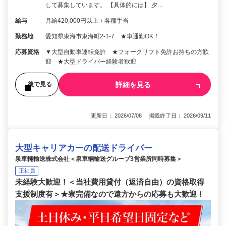
して募集しています。 【具体的には】 夕…
給与
月給420,000円以上＋各種手当
勤務地
愛知県東海市東海町2-1-7 ★車通勤OK！
応募資格
▼大型自動車運転免許 ★フォークリフト免許お持ちの方歓
迎 ★大型ドライバー経験者歓迎
詳細を見る
後で見る
更新日： 2026/07/08 掲載終了日： 2026/09/11
大型キャリアカーの配送ドライバー
泉車輛輸送株式会社＜泉車輛輸送グループ3営業所同時募集＞
正社員
未経験大歓迎！＜当社費用貸付（返済自由）の資格取得
支援制度有＞★寮完備なので遠方からの応募も大歓迎！