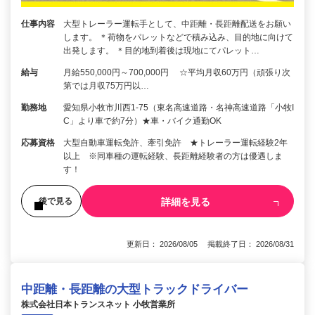
仕事内容
大型トレーラー運転手として、中距離・長距離配送をお願い
します。 ＊荷物をパレットなどで積み込み、目的地に向けて
出発します。 ＊目的地到着後は現地にてパレット…
給与
月給550,000円～700,000円 ☆平均月収60万円（頑張り次
第では月収75万円以…
勤務地
愛知県小牧市川西1-75（東名高速道路・名神高速道路「小牧I
C」より車で約7分）★車・バイク通勤OK
応募資格
大型自動車運転免許、牽引免許 ★トレーラー運転経験2年
以上 ※同車種の運転経験、長距離経験者の方は優遇しま
す！
詳細を見る
後で見る
更新日： 2026/08/05 掲載終了日： 2026/08/31
中距離・長距離の大型トラックドライバー
株式会社日本トランスネット 小牧営業所