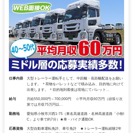
仕事内容
大型トレーラー運転手として、中距離・長距離配送をお願い
します。 ＊荷物をパレットなどで積み込み、目的地に向けて
出発します。 ＊目的地到着後は現地にてパレット…
給与
月給550,000円～700,000円 ☆平均月収60万円（頑張り次
第では月収75万円以…
勤務地
愛知県小牧市川西1-75（東名高速道路・名神高速道路「小牧I
C」より車で約7分）★車・バイク通勤OK
応募資格
大型自動車運転免許、牽引免許 ★トレーラー運転経験2年