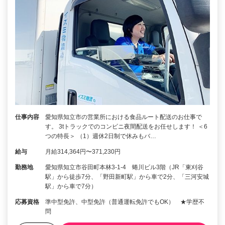
仕事内容
愛知県知立市の営業所における食品ルート配送のお仕事で
す。 3tトラックでのコンビニ夜間配送をお任せします！ ＜6
つの特長＞ （1）週休2日制で休みもバ…
給与
月給314,364円〜371,230円
勤務地
愛知県知立市谷田町本林3-1-4 蜷川ビル3階（JR「東刈谷
駅」から徒歩7分、「野田新町駅」から車で2分、「三河安城
駅」から車で7分）
応募資格
準中型免許、中型免許（普通運転免許でもOK） ★学歴不
問