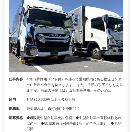
仕事内容
4t車（昇降用リフト付）を使って愛知県内にある物流センタ
ーに飲料や食品を輸送します。 また、手積み手下ろしもあり
ますが、商品の移動にはカゴ台車を使用。そのため…
給与
月給310,000円以上＋各種手当
勤務地
愛知県みよし市打越町上池田42-1
応募資格
◆8t限定中型自動車免許必須 ◆中型自動車の運転経験あれ
ば尚可 ◆60歳未満（例外事由1号／定年を上限） ◆学歴
不問