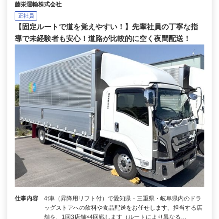
藤栄運輸株式会社
正社員
【固定ルートで道を覚えやすい！】先輩社員の丁寧な指
導で未経験者も安心！道路が比較的に空く夜間配送！
仕事内容
4t車（昇降用リフト付）で愛知県・三重県・岐阜県内のドラ
ッグストアへの飲料や食品配送をお任せします。担当する店
舗を、1回3店舗×4回戦します（ルートにより異なる…