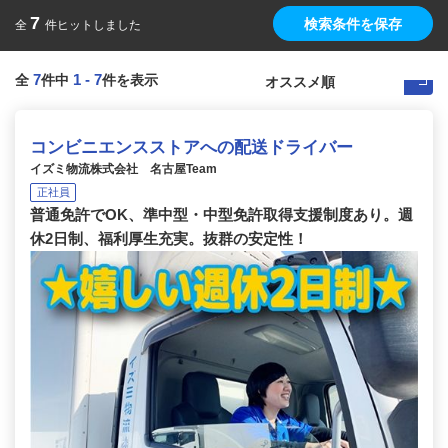
7
検索条件を保存
全
件ヒットしました
7
1
-
7
全
件中
件を表示
コンビニエンスストアへの配送ドライバー
イズミ物流株式会社 名古屋Team
正社員
普通免許でOK、準中型・中型免許取得支援制度あり。週
休2日制、福利厚生充実。抜群の安定性！