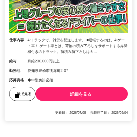
仕事内容
4tトラックで、雑貨を配送します。 ■運転するのは、4tゲー
ト車！ ゲート車とは、荷物の積み下ろしをサポートする昇降
機付きのトラック。荷積み荷下ろしはカ…
給与
月給230,000円以上
勤務地
愛知県豊橋市明海町2-37
応募資格
◆中型免許必須
詳細を見る
後で見る
更新日： 2026/07/08 掲載終了日： 2026/09/04
1