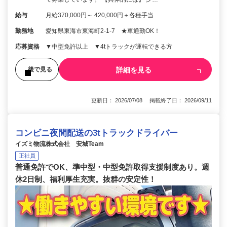
給与
月給370,000円～ 420,000円＋各種手当
勤務地
愛知県東海市東海町2-1-7 ★車通勤OK！
応募資格
▼中型免許以上 ▼4tトラックが運転できる方
詳細を見る
後で見る
更新日： 2026/07/08 掲載終了日： 2026/09/11
コンビニ夜間配送の3tトラックドライバー
イズミ物流株式会社 安城Team
正社員
普通免許でOK、準中型・中型免許取得支援制度あり。週
休2日制、福利厚生充実。抜群の安定性！