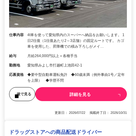
仕事内容
4t車を使って愛知県内のスーパーへ納品をお願いします。 1
日2往復（1往復あたり2～3店舗）の固定ルートです。 カゴ
車を使用した、昇降機での積み下ろしがメイ…
給与
月給264,000円以上＋各種手当
勤務地
愛知県みよし市打越町上池田42-1
応募資格
◆要中型自動車運転免許 ◆60歳未満（例外事由1号／定年
を上限） ◆学歴不問
詳細を見る
後で見る
更新日： 2026/07/22 掲載終了日： 2026/10/31
ドラッグストアへの商品配送ドライバー