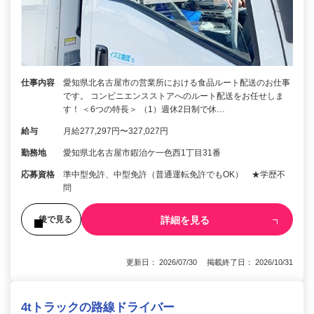
仕事内容
愛知県北名古屋市の営業所における食品ルート配送のお仕事
です。 コンビニエンスストアへのルート配送をお任せしま
す！ ＜6つの特長＞ （1）週休2日制で休…
給与
月給277,297円〜327,027円
勤務地
愛知県北名古屋市鍜治ケ一色西1丁目31番
応募資格
準中型免許、中型免許（普通運転免許でもOK） ★学歴不
問
詳細を見る
後で見る
更新日： 2026/07/30 掲載終了日： 2026/10/31
4tトラックの路線ドライバー