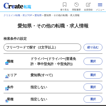
後で見る
閲覧履歴
会員登録
メニュー
クリエイト転職・求人TOP
＞
愛知県
＞
愛知県・その他の転職・求人情報
愛知県・その他の転職・求人情報
検索条件の設定
絞り込む
ドライバー(ドライバー(普通免
職種
選択
許・準中型免許・中型免許))
エリア
愛知県(すべて)
選択
条件
指定しない
選択
業種
指定しない
選択