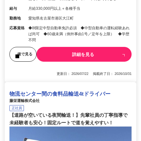
給与
月給330,000円以上＋各種手当
勤務地
愛知県名古屋市港区大江町
応募資格
◆8t限定中型自動車免許必須 ◆中型自動車の運転経験あれ
ば尚可 ◆60歳未満（例外事由1号／定年を上限） ◆学歴
不問
詳細を見る
後で見る
更新日： 2026/07/22 掲載終了日： 2026/10/31
物流センター間の食料品輸送4tドライバー
藤栄運輸株式会社
正社員
【道路が空いている夜間輸送！】先輩社員の丁寧指導で
未経験者も安心！固定ルートで道を覚えやすい！