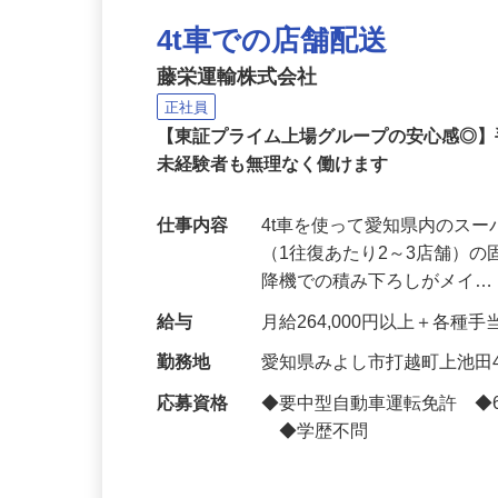
NEW
4t車での店舗配送
藤栄運輸株式会社
正社員
【東証プライム上場グループの安心感◎
未経験者も無理なく働けます
仕事内容
4t車を使って愛知県内のスー
（1往復あたり2～3店舗）
降機での積み下ろしがメイ
給与
月給264,000円以上＋各種手
勤務地
愛知県みよし市打越町上池田4
応募資格
◆要中型自動車運転免許 ◆
◆学歴不問