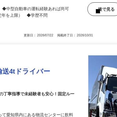
当
必須 ◆中型自動車の運転経験あれば尚可
後で見
／定年を上限） ◆学歴不問
更新日： 2026/07/22 掲載終了日： 2026/10/31
送4tドライバー
員の丁寧指導で未経験者も安心！固定ルー