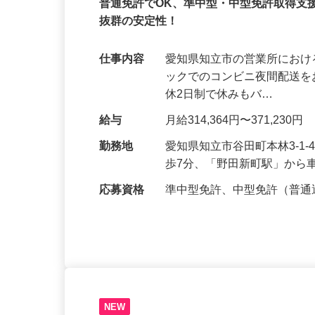
正社員
普通免許でOK、準中型・中型免許取得支
抜群の安定性！
仕事内容
愛知県知立市の営業所におけ
ックでのコンビニ夜間配送を
休2日制で休みもバ…
給与
月給314,364円〜371,230円
勤務地
愛知県知立市谷田町本林3-1
歩7分、「野田新町駅」から
応募資格
準中型免許、中型免許（普通