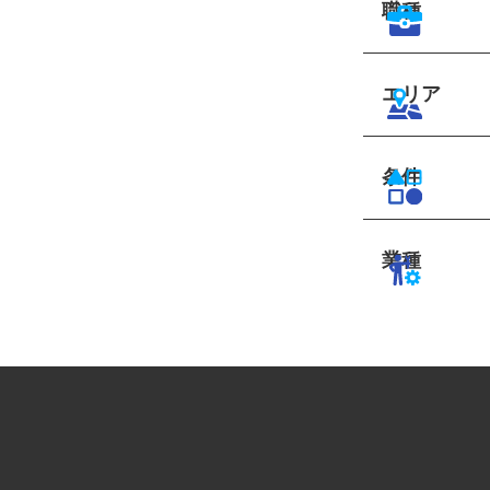
職種
エリア
条件
業種