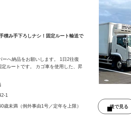
】手積み手下ろしナシ！固定ルート輸送で
パーへ納品をお願いします。 1日2往復
の固定ルートです。 カゴ車を使用した、昇
…
当
2-1
60歳未満（例外事由1号／定年を上限）
後で見