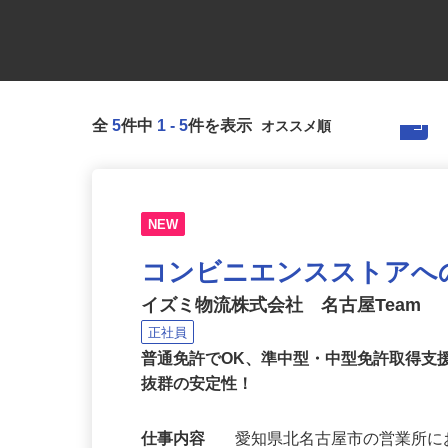
全
5
件中
1
-
5
件を表示
NEW
コンビニエンスストアへ
イズミ物流株式会社 名古屋Team
正社員
普通免許でOK、準中型・中型免許取得支
抜群の安定性！