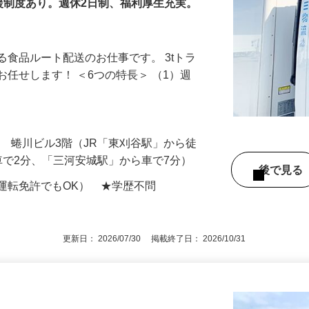
援制度あり。週休2日制、福利厚生充実。
る食品ルート配送のお仕事です。 3tトラ
お任せします！ ＜6つの特長＞ （1）週
-4 蜷川ビル3階（JR「東刈谷駅」から徒
車で2分、「三河安城駅」から車で7分）
後で見
運転免許でもOK） ★学歴不問
更新日： 2026/07/30 掲載終了日： 2026/10/31