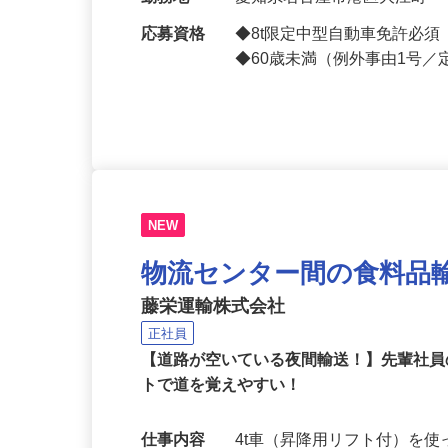
給与
月給330,000円以上＋各種手
勤務地
愛知県名古屋市港区大江町
応募資格
◆8t限定中型自動車免許
◆60歳未満（例外事由1号
NEW
物流センター間の食料品輸
藤栄運輸株式会社
正社員
【道路が空いている夜間輸送！】先輩社
トで道を覚えやすい！