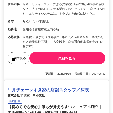
仕事内容
セキュリティシステムによる異常感知時の対応や機器の点検
など、人々の暮らしを守る業務をお任せします。 ◎セコムの
セキュリティシステムは、トラブルを未然に防ぐため…
給与
月給257,500円以上
勤務地
愛知県名古屋市東区内各所
応募資格
未経験39歳まで（例外事由3号のイ／長期キャリア形成のた
め／職業経験不問）、高卒以上 ◎普通自動車運転免許（AT
限定可）
詳細を見る
後で見る
更新日： 2026/06/15 掲載終了日： 2027/06/30
牛丼チェーンすき家の店舗スタッフ／深夜
株式会社 すき家 中部支社
契約社員
【初めてでも安心】誰もが覚えやすいマニュアル確立｜
平均年齢49.1歳｜最大9連休可｜契約社員