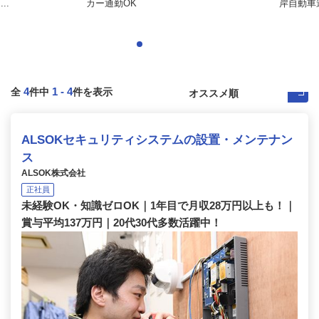
..
カー通勤OK
岸自動車道
4
1
-
4
全
件中
件を表示
ALSOKセキュリティシステムの設置・メンテナン
ス
ALSOK株式会社
正社員
未経験OK・知識ゼロOK｜1年目で月収28万円以上も！｜
賞与平均137万円｜20代30代多数活躍中！