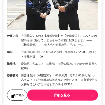
仕事内容
今回募集するのは【機械警備】と【警備輸送】。あなたの希
望や適性に応じて、どちらかの部署に配属します。 ――
《機械警備》―― 個人宅や商業施設、学校、一…
給与
月給206,800円～月給241,200円（大卒以上232,000円以上）
＋各種手当 《★…
勤務地
愛知県内各エリアでの勤務 （愛知県内いずれかの事業所へ
配属）
応募資格
要普通免許（AT限定可）／60歳未満（定年が60歳の為）／
高卒以上（※労働基準法等法令の規定により） ※普通免許を
お持ちでない方は入社までの取得でOK！
詳細を見る
後で見る