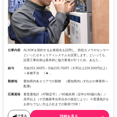
仕事内容
ALSOKを契約するお客様先を訪問し、防犯カメラやセンサー
といったセキュリティシステムを設置します。といっても、
設置工事自体は基本的に協力業者が行うため、あなた…
給与
月給201,300円～月給235,700円（大卒以上226,500円以上）
＋各種手当 《★…
勤務地
愛知県内各エリアでの勤務 （愛知県内いずれかの事業所へ
配属）
応募資格
要普通免許（AT限定可）／60歳未満（定年が60歳の為）／
高卒以上（※労働基準法等法令の規定により） ※普通免許を
お持ちでない方は入社までの取得でOK！
詳細を見る
後で見る