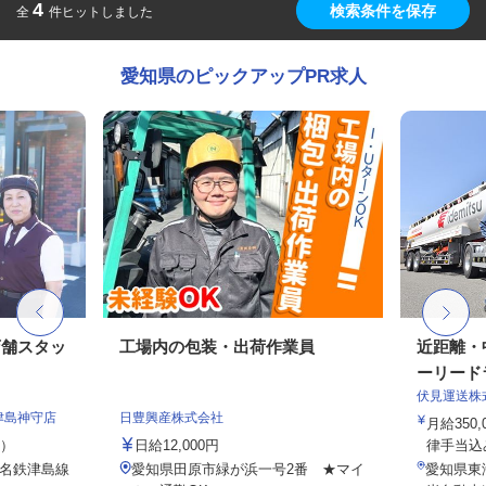
4
検索条件を保存
全
件ヒットしました
愛知県のピックアップPR求人
店舗スタッ
工場内の包装・出荷作業員
近距離・
ーリードラ
伏見運送株
津島神守店
日豊興産株式会社
月給350,
定）
日給12,000円
律手当込み
（名鉄津島線
愛知県田原市緑が浜一号2番 ★マイ
愛知県東