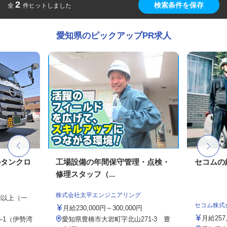
2
検索条件を保存
全
件ヒットしました
愛知県のピックアップPR求人
のタンクロ
工場設備の年間保守管理・点検・
セコムの
修理スタッフ（...
株式会社太平エンジニアリング
0円以上（一
セコム株式
月給230,000円～300,000円
月給257
-1（伊勢湾
愛知県豊橋市大岩町字北山271-3 豊