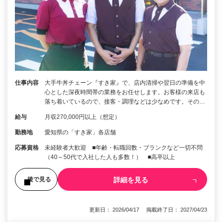
仕事内容
大手牛丼チェーン『すき家』で、店内清掃や翌日の準備を中
心とした深夜時間帯の業務をお任せします。お客様の来店も
落ち着いているので、接客・調理などは少なめです。その…
給与
月収270,000円以上（想定）
勤務地
愛知県の「すき家」各店舗
応募資格
未経験者大歓迎 ■年齢・転職回数・ブランクなど一切不問
（40～50代で入社した人も多数！） ■高卒以上
詳細を見る
後で見る
更新日： 2026/04/17 掲載終了日： 2027/04/23