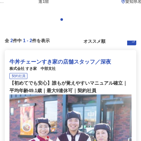
..
進1階
愛知県
2
1
-
2
全
件中
件を表示
牛丼チェーンすき家の店舗スタッフ／深夜
株式会社 すき家 中部支社
契約社員
【初めてでも安心】誰もが覚えやすいマニュアル確立｜
平均年齢49.1歳｜最大9連休可｜契約社員