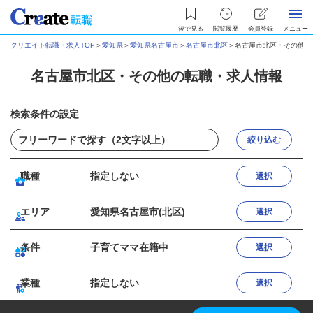
後で見る
閲覧履歴
会員登録
メニュー
クリエイト転職・求人TOP
＞
愛知県
＞
愛知県名古屋市
＞
名古屋市北区
＞
名古屋市北区・その他の
名古屋市北区・その他の転職・求人情報
検索条件の設定
絞り込む
職種
指定しない
選択
エリア
愛知県名古屋市(北区)
選択
条件
子育てママ在籍中
選択
業種
指定しない
選択