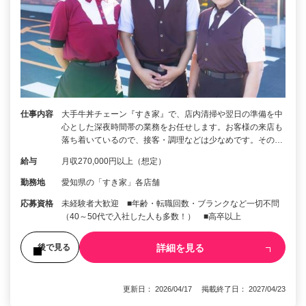
仕事内容
大手牛丼チェーン『すき家』で、店内清掃や翌日の準備を中
心とした深夜時間帯の業務をお任せします。お客様の来店も
落ち着いているので、接客・調理などは少なめです。その…
給与
月収270,000円以上（想定）
勤務地
愛知県の「すき家」各店舗
応募資格
未経験者大歓迎 ■年齢・転職回数・ブランクなど一切不問
（40～50代で入社した人も多数！） ■高卒以上
詳細を見る
後で見る
更新日： 2026/04/17 掲載終了日： 2027/04/23