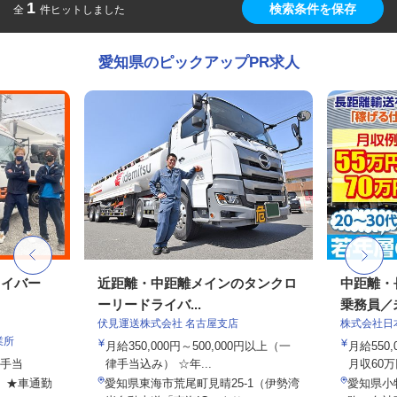
1
検索条件を保存
全
件ヒットしました
愛知県のピックアップPR求人
ライバー
近距離・中距離メインのタンクロ
中距離・
ーリードライバ...
乗務員／
伏見運送株式会社 名古屋支店
株式会社日
業所
月給350,000円～500,000円以上（一
月給550,
種手当
律手当込み） ☆年...
月収60万
7 ★車通勤
愛知県東海市荒尾町見晴25-1（伊勢湾
愛知県小