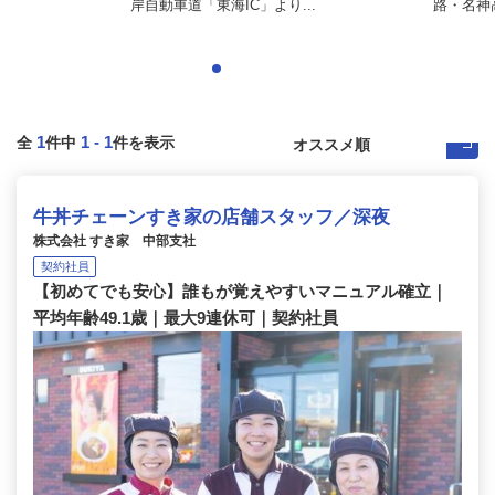
岸自動車道「東海IC」より...
路・名神高
1
1
-
1
全
件中
件を表示
牛丼チェーンすき家の店舗スタッフ／深夜
株式会社 すき家 中部支社
契約社員
【初めてでも安心】誰もが覚えやすいマニュアル確立｜
平均年齢49.1歳｜最大9連休可｜契約社員