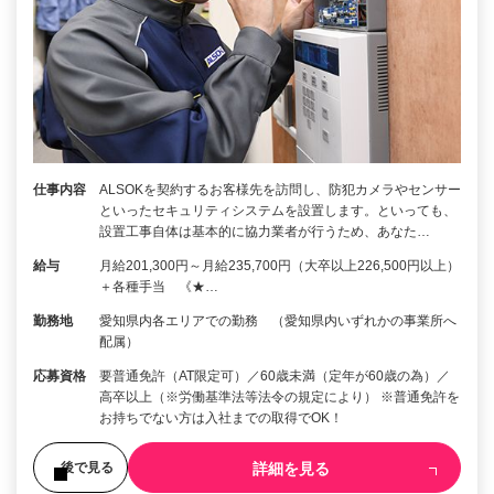
仕事内容
ALSOKを契約するお客様先を訪問し、防犯カメラやセンサー
といったセキュリティシステムを設置します。といっても、
設置工事自体は基本的に協力業者が行うため、あなた…
給与
月給201,300円～月給235,700円（大卒以上226,500円以上）
＋各種手当 《★…
勤務地
愛知県内各エリアでの勤務 （愛知県内いずれかの事業所へ
配属）
応募資格
要普通免許（AT限定可）／60歳未満（定年が60歳の為）／
高卒以上（※労働基準法等法令の規定により） ※普通免許を
お持ちでない方は入社までの取得でOK！
詳細を見る
後で見る