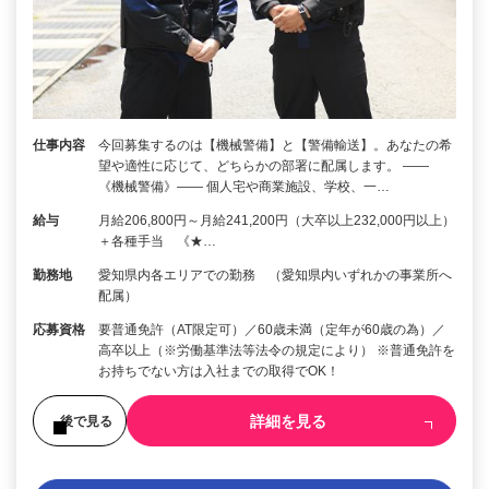
仕事内容
今回募集するのは【機械警備】と【警備輸送】。あなたの希
望や適性に応じて、どちらかの部署に配属します。 ――
《機械警備》―― 個人宅や商業施設、学校、一…
給与
月給206,800円～月給241,200円（大卒以上232,000円以上）
＋各種手当 《★…
勤務地
愛知県内各エリアでの勤務 （愛知県内いずれかの事業所へ
配属）
応募資格
要普通免許（AT限定可）／60歳未満（定年が60歳の為）／
高卒以上（※労働基準法等法令の規定により） ※普通免許を
お持ちでない方は入社までの取得でOK！
詳細を見る
後で見る