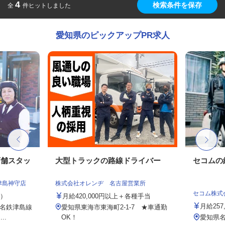
4
検索条件を保存
全
件ヒットしました
愛知県のピックアップPR求人
店舗スタッ
大型トラックの路線ドライバー
セコムの
津島神守店
株式会社オレンヂ 名古屋営業所
セコム株式
定）
月給420,000円以上＋各種手当
月給257
（名鉄津島線
愛知県東海市東海町2-1-7 ★車通勤
..
OK！
愛知県