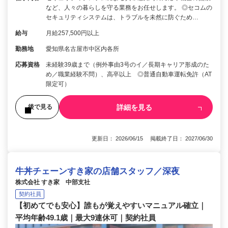
など、人々の暮らしを守る業務をお任せします。 ◎セコムの
セキュリティシステムは、トラブルを未然に防ぐため…
給与
月給257,500円以上
勤務地
愛知県名古屋市中区内各所
応募資格
未経験39歳まで（例外事由3号のイ／長期キャリア形成のた
め／職業経験不問）、高卒以上 ◎普通自動車運転免許（AT
限定可）
詳細を見る
後で見る
更新日： 2026/06/15 掲載終了日： 2027/06/30
牛丼チェーンすき家の店舗スタッフ／深夜
株式会社 すき家 中部支社
契約社員
【初めてでも安心】誰もが覚えやすいマニュアル確立｜
平均年齢49.1歳｜最大9連休可｜契約社員