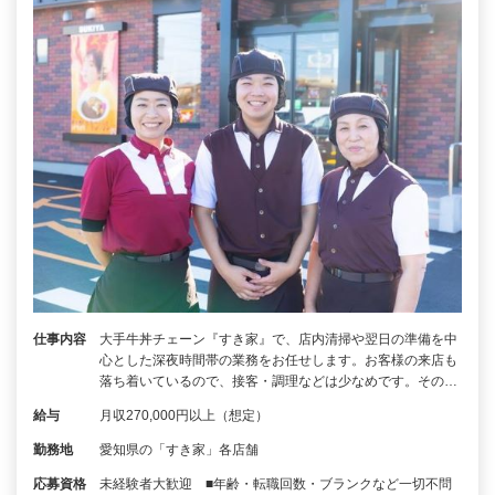
仕事内容
大手牛丼チェーン『すき家』で、店内清掃や翌日の準備を中
心とした深夜時間帯の業務をお任せします。お客様の来店も
落ち着いているので、接客・調理などは少なめです。その…
給与
月収270,000円以上（想定）
勤務地
愛知県の「すき家」各店舗
応募資格
未経験者大歓迎 ■年齢・転職回数・ブランクなど一切不問