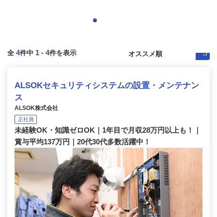
4
1
-
4
全
件中
件を表示
ALSOKセキュリティシステムの設置・メンテナン
ス
ALSOK株式会社
正社員
未経験OK・知識ゼロOK｜1年目で月収28万円以上も！｜
賞与平均137万円｜20代30代多数活躍中！