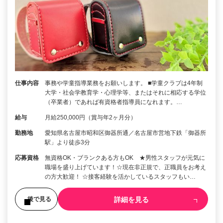
仕事内容
事務や学童指導業務をお願いします。 ■学童クラブは4年制
大学・社会学教育学・心理学等、またはそれに相応する学位
（卒業者）であれば有資格者指導員になれます。…
給与
月給250,000円（賞与年2ヶ月分）
勤務地
愛知県名古屋市昭和区御器所通／名古屋市営地下鉄「御器所
駅」より徒歩3分
応募資格
無資格OK・ブランクある方もOK ★男性スタッフが元気に
職場を盛り上げています！☆現在非正規で、正職員をお考え
の方大歓迎！ ☆接客経験を活かしているスタッフもい…
詳細を見る
後で見る