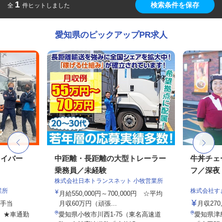
1
検索条件を保存
全
件ヒットしました
愛知県のピックアップPR求人
ライバー
中距離・長距離の大型トレーラー
牛丼チェ
乗務員／未経験
フ／深夜
株式会社日本トランスネット 小牧営業所
業所
株式会社す
月給550,000円～700,000円 ☆平均
種手当
月収60万円（頑張...
月収27
7 ★車通勤
愛知県小牧市川西1-75（東名高速道
愛知県津