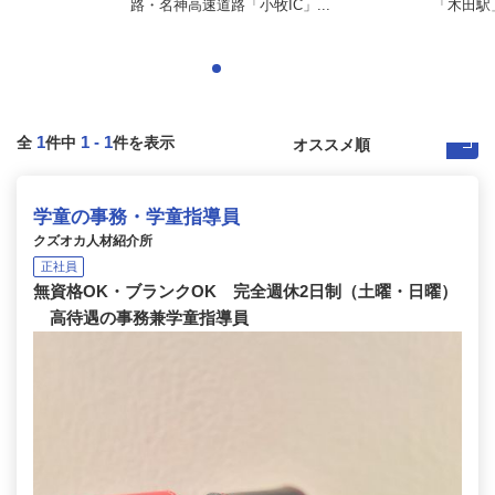
路・名神高速道路「小牧IC」...
「木田駅」
1
1
-
1
全
件中
件を表示
学童の事務・学童指導員
クズオカ人材紹介所
正社員
無資格OK・ブランクOK 完全週休2日制（土曜・日曜）
高待遇の事務兼学童指導員