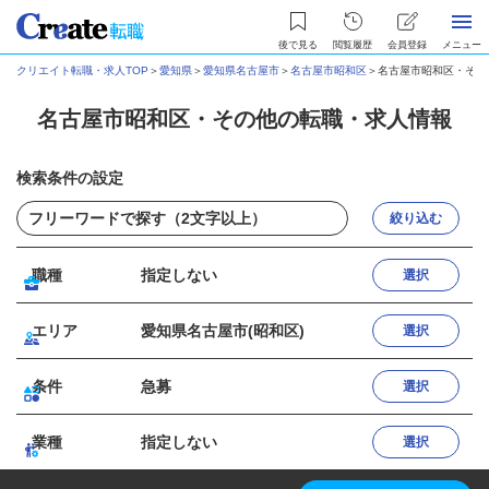
後で見る
閲覧履歴
会員登録
メニュー
クリエイト転職・求人TOP
＞
愛知県
＞
愛知県名古屋市
＞
名古屋市昭和区
＞
名古屋市昭和区・その
名古屋市昭和区・その他の転職・求人情報
検索条件の設定
絞り込む
職種
指定しない
選択
エリア
愛知県名古屋市(昭和区)
選択
条件
急募
選択
業種
指定しない
選択