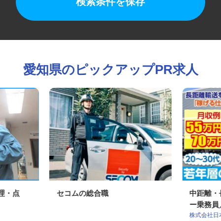
検索条件を保存
愛知県のピックアップPR求人
管理・点
セコムの総合職
中距離
ー乗務