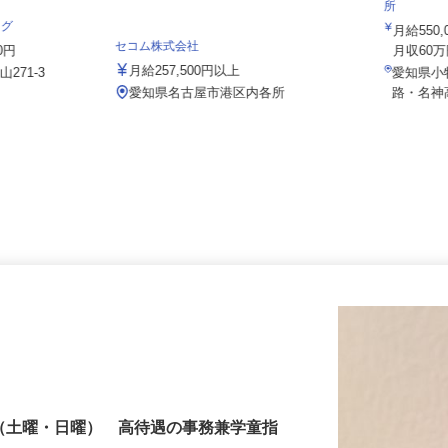
株式会社
所
ング
月給55
セコム株式会社
00円
月収60
月給257,500円以上
山271-3
愛知県
愛知県名古屋市港区内各所
路・名