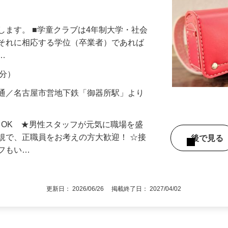
制（土曜・日曜） 高待遇の事務兼学童指
します。 ■学童クラブは4年制大学・社会
はそれに相応する学位（卒業者）であれば
。…
月分）
所通／名古屋市営地下鉄「御器所駅」より
もOK ★男性スタッフが元気に職場を盛
規で、正職員をお考えの方大歓迎！ ☆接
後で見
ッフもい…
更新日： 2026/06/26 掲載終了日： 2027/04/02