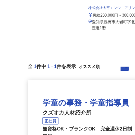
株式会社日本トランスネット 小牧営業
所
株式会社太平エンジニアリ
月給550,000円～700,000円 ☆平均
月収60万円（頑張...
月給230,000円～300,0
愛知県小牧市川西1-75（東名高速道
愛知県豊橋市大岩町字北
路・名神高速道路「小牧IC」...
豊進1階
全
1
件中
1
-
1
件を表示
学童の事務・学童指導員
クズオカ人材紹介所
正社員