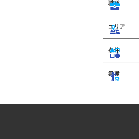
職種
エリア
条件
業種