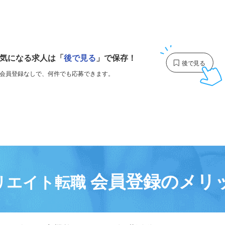
1
気になる求人は
「
後で見る
」で保存！
会員登録なしで、
何件でも応募できます。
会員登録のメリ
リエイト転職