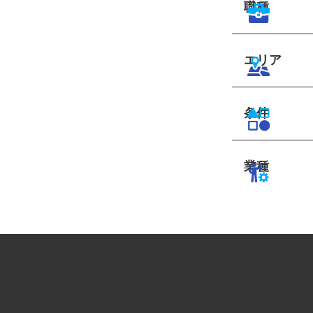
職種
エリア
条件
業種