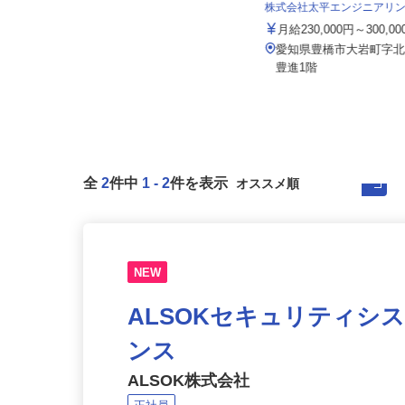
イズミ物流株式会社 安城Team
株式会社太平エンジニアリ
月給314,364円〜371,230円
月給230,000円～300,0
愛知県知立市谷田町本林3-1-4 蜷
愛知県豊橋市大岩町字北
川ビル3階（JR「東刈谷駅」...
豊進1階
全
2
件中
1
-
2
件を表示
NEW
ALSOKセキュリティシ
ンス