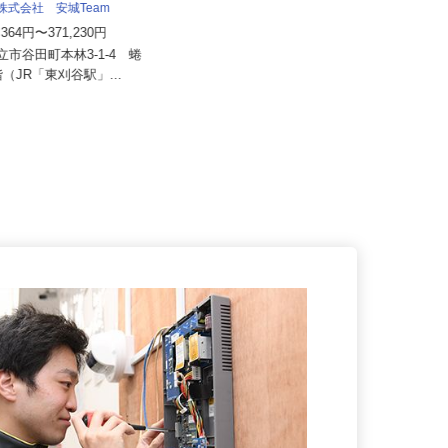
流株式会社 安城Team
株式会社太平エンジニアリング
4,364円〜371,230円
月給230,000円～300,000円
知立市谷田町本林3-1-4 蜷
愛知県豊橋市大岩町字北山271-3
3階（JR「東刈谷駅」...
豊進1階