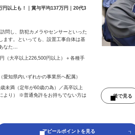
万円以上も！｜賞与平均137万円｜20代3
先を訪問し、防犯カメラやセンサーといった
置します。といっても、設置工事自体は基
、あなた…
700円（大卒以上226,500円以上）＋各種手
 （愛知県内いずれかの事業所へ配属）
60歳未満（定年が60歳の為）／高卒以上
により） ※普通免許をお持ちでない方は
後で見