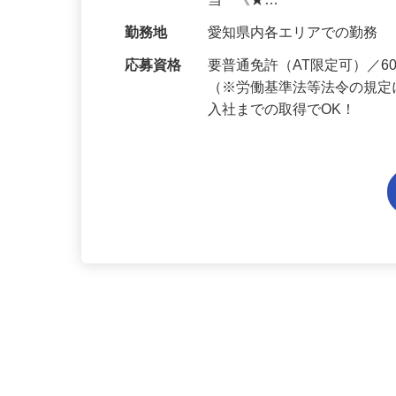
給与
月給206,800円～月給241,
当 《★…
勤務地
愛知県内各エリアでの勤務
応募資格
要普通免許（AT限定可）／
（※労働基準法等法令の規定
入社までの取得でOK！