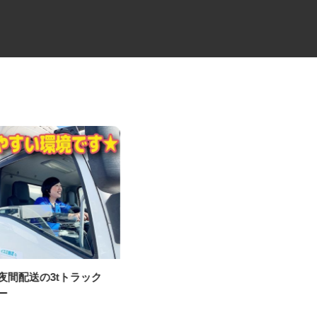
ニ夜間配送の3tトラック
工場設備の年間保守管理・点
バー
検・修理スタッフ（...