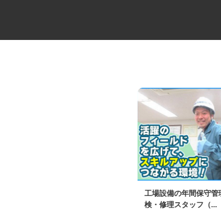
コンビニ夜間配送の3tトラック
工場設備の年間保守
ドライバー
検・修理スタッフ（...