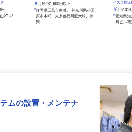
株式会社東海ビルメンテナス
ング
イズミ物
月給281,600円以上
00円
月給31
静岡県三島市南町、 神奈川県小田
山271-3
原市本町、東京都品川区大崎、静
愛知県
岡...
川ビル
ステムの設置・メンテナ