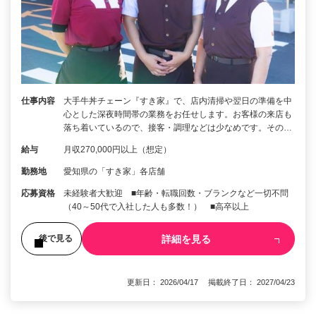
仕事内容
大手牛丼チェーン『すき家』で、店内清掃や翌日の準備を中
心とした深夜時間帯の業務をお任せします。お客様の来店も
落ち着いているので、接客・調理などは少なめです。その…
給与
月収270,000円以上（想定）
勤務地
愛知県の「すき家」各店舗
応募資格
未経験者大歓迎 ■年齢・転職回数・ブランクなど一切不問
（40～50代で入社した人も多数！） ■高卒以上
詳細を見る
後で見る
更新日： 2026/04/17 掲載終了日： 2027/04/23