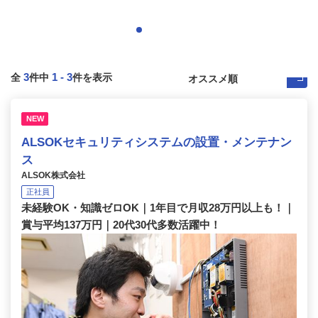
3
1
-
3
全
件中
件を表示
NEW
ALSOKセキュリティシステムの設置・メンテナン
ス
ALSOK株式会社
正社員
未経験OK・知識ゼロOK｜1年目で月収28万円以上も！｜
賞与平均137万円｜20代30代多数活躍中！