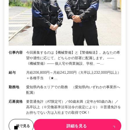
仕事内容
今回募集するのは【機械警備】と【警備輸送】。あなたの希
望や適性に応じて、どちらかの部署に配属します。 ――
《機械警備》―― 個人宅や商業施設、学校、一…
給与
月給206,800円～月給241,200円（大卒以上232,000円以上）
＋各種手当 《★…
勤務地
愛知県内各エリアでの勤務 （愛知県内いずれかの事業所へ
配属）
応募資格
要普通免許（AT限定可）／60歳未満（定年が60歳の為）／
高卒以上（※労働基準法等法令の規定により） ※普通免許を
お持ちでない方は入社までの取得でOK！
詳細を見る
後で見る