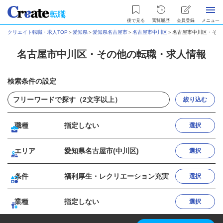
後で見る
閲覧履歴
会員登録
メニュー
クリエイト転職・求人TOP
＞
愛知県
＞
愛知県名古屋市
＞
名古屋市中川区
＞
名古屋市中川区・その
名古屋市中川区・その他の転職・求人情報
検索条件の設定
絞り込む
職種
指定しない
選択
エリア
愛知県名古屋市(中川区)
選択
条件
福利厚生・レクリエーション充実
選択
業種
指定しない
選択