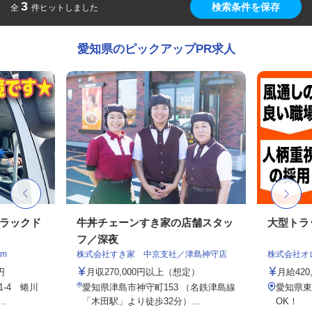
3
検索条件を保存
全
件ヒットしました
愛知県のピックアップPR求人
トラックド
牛丼チェーンすき家の店舗スタッ
大型トラ
フ／深夜
m
株式会社すき家 中京支社／津島神守店
株式会社オ
円
月収270,000円以上（想定）
月給42
-4 蜷川
愛知県津島市神守町153 （名鉄津島線
愛知県東
.
「木田駅」より徒歩32分）...
OK！