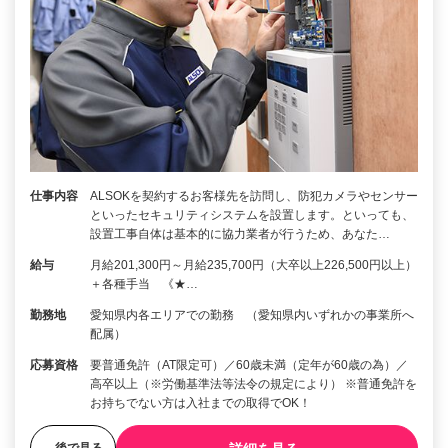
仕事内容
ALSOKを契約するお客様先を訪問し、防犯カメラやセンサー
といったセキュリティシステムを設置します。といっても、
設置工事自体は基本的に協力業者が行うため、あなた…
給与
月給201,300円～月給235,700円（大卒以上226,500円以上）
＋各種手当 《★…
勤務地
愛知県内各エリアでの勤務 （愛知県内いずれかの事業所へ
配属）
応募資格
要普通免許（AT限定可）／60歳未満（定年が60歳の為）／
高卒以上（※労働基準法等法令の規定により） ※普通免許を
お持ちでない方は入社までの取得でOK！
後で見る