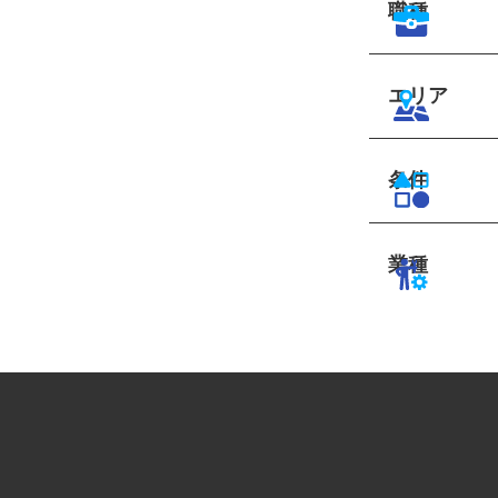
職種
エリア
条件
業種