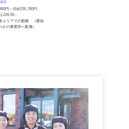
株式会社日本トランスネット 小牧営業
株式会社
所
1,300円～月給235,700円
月給550,000円～700,000円 ☆平均
上226,50...
月収60万円（頑張...
内各エリアでの勤務 （愛知
愛知県小牧市川西1-75（東名高速道
ずれかの事業所へ配属）
路・名神高速道路「小牧IC」...