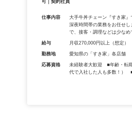
【初めてでも安心】誰もが覚えやすいマニュ
可｜契約社員
仕事内容
大手牛丼チェーン『すき家
深夜時間帯の業務をお任せ
で、接客・調理などは少な
給与
月収270,000円以上（想定）
勤務地
愛知県の「すき家」各店舗
応募資格
未経験者大歓迎 ■年齢・転
代で入社した人も多数！） 