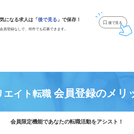
1
気になる求人は
「
後で見る
」で保存！
会員登録なしで、
何件でも応募できます。
会員登録のメリ
リエイト転職