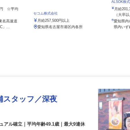
ト 小牧営業
ALSOK
000円 ☆平均
月給20
セコム株式会社
（大卒以
月給257,500円以上
（東名高速道
愛知県
」...
愛知県名古屋市港区内各所
県内い
舗スタッフ／深夜