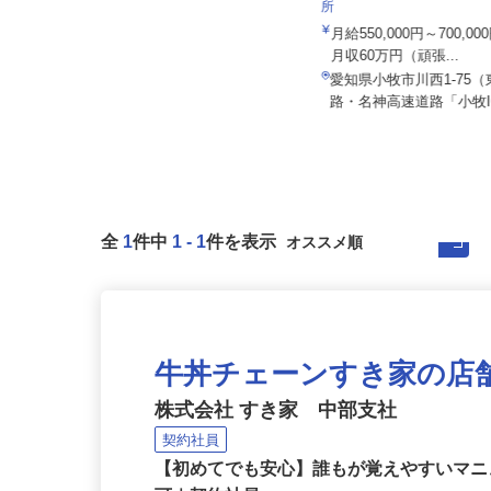
株式会社日本トランスネッ
ALSOK株式会社
所
月給201,300円～月給235,700円
月給550,000円～700,
（大卒以上226,50...
月収60万円（頑張...
愛知県内各エリアでの勤務 （愛知
愛知県小牧市川西1-75
県内いずれかの事業所へ配属）
路・名神高速道路「小牧IC
全
1
件中
1
-
1
件を表示
牛丼チェーンすき家の店
株式会社 すき家 中部支社
契約社員