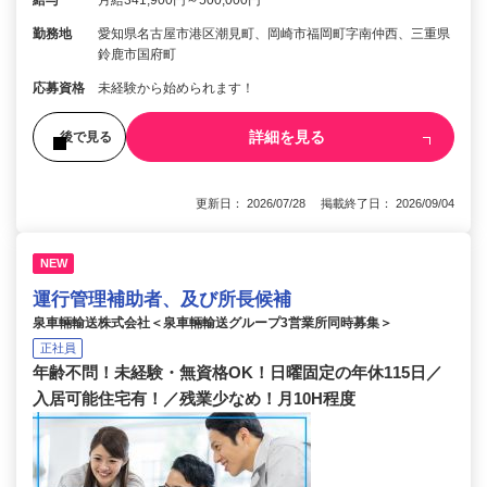
勤務地
愛知県名古屋市港区潮見町、岡崎市福岡町字南仲西、三重県
鈴鹿市国府町
応募資格
未経験から始められます！
詳細を見る
後で見る
更新日： 2026/07/28 掲載終了日： 2026/09/04
NEW
運行管理補助者、及び所長候補
泉車輛輸送株式会社＜泉車輛輸送グループ3営業所同時募集＞
正社員
年齢不問！未経験・無資格OK！日曜固定の年休115日／
入居可能住宅有！／残業少なめ！月10H程度