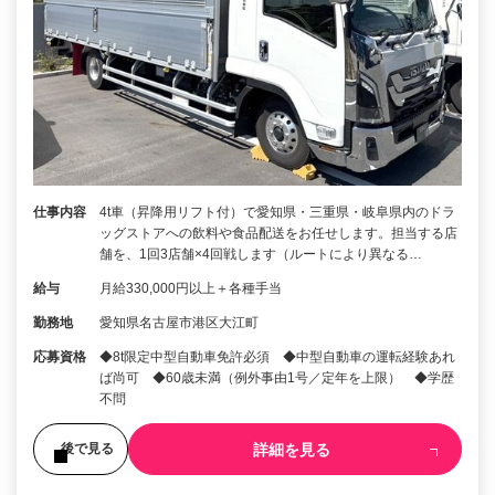
仕事内容
4t車（昇降用リフト付）で愛知県・三重県・岐阜県内のドラ
ッグストアへの飲料や食品配送をお任せします。担当する店
舗を、1回3店舗×4回戦します（ルートにより異なる…
給与
月給330,000円以上＋各種手当
勤務地
愛知県名古屋市港区大江町
応募資格
◆8t限定中型自動車免許必須 ◆中型自動車の運転経験あれ
ば尚可 ◆60歳未満（例外事由1号／定年を上限） ◆学歴
不問
詳細を見る
後で見る