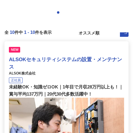
10
1
-
10
全
件中
件を表示
NEW
ALSOKセキュリティシステムの設置・メンテナン
ス
ALSOK株式会社
正社員
未経験OK・知識ゼロOK｜1年目で月収28万円以上も！｜
賞与平均137万円｜20代30代多数活躍中！