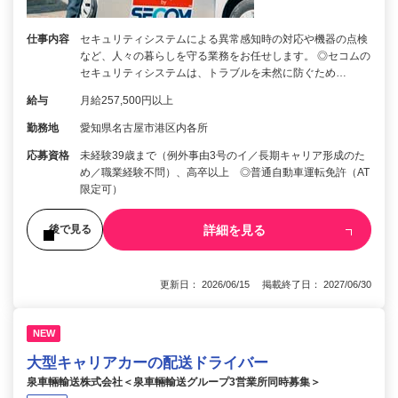
仕事内容
セキュリティシステムによる異常感知時の対応や機器の点検
など、人々の暮らしを守る業務をお任せします。 ◎セコムの
セキュリティシステムは、トラブルを未然に防ぐため…
給与
月給257,500円以上
勤務地
愛知県名古屋市港区内各所
応募資格
未経験39歳まで（例外事由3号のイ／長期キャリア形成のた
め／職業経験不問）、高卒以上 ◎普通自動車運転免許（AT
限定可）
詳細を見る
後で見る
更新日： 2026/06/15 掲載終了日： 2027/06/30
NEW
大型キャリアカーの配送ドライバー
泉車輛輸送株式会社＜泉車輛輸送グループ3営業所同時募集＞