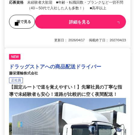
応募資格
未経験者大歓迎 ■年齢・転職回数・ブランクなど一切不問
（40～50代で入社した人も多数！） ■高卒以上
詳細を見る
後で見る
更新日： 2026/04/17 掲載終了日： 2027/04/23
NEW
ドラッグストアへの商品配送ドライバー
藤栄運輸株式会社
正社員
【固定ルートで道を覚えやすい！】先輩社員の丁寧な指
導で未経験者も安心！道路が比較的に空く夜間配送！