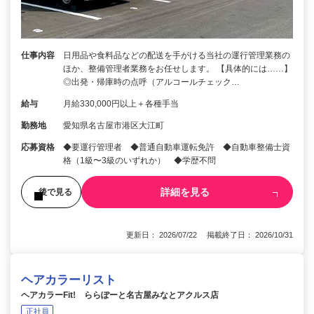
仕事内容
日用品や食料品などの配送を手がける当社の運行管理業務の
ほか、整備管理者業務をお任せします。 【具体的には……】
◎出発・帰庫時の点呼（アルコールチェック…
給与
月給330,000円以上＋各種手当
勤務地
愛知県名古屋市港区大江町
応募資格
◆要運行管理者 ◆普通自動車運転免許 ◆自動車整備士資
格（1級〜3級のいずれか） ◆学歴不問
詳細を見る
後で見る
更新日： 2026/07/22 掲載終了日： 2026/10/31
ヘアカラーリスト
ヘアカラーFit! ららぽーと名古屋みなとアクルス店
正社員