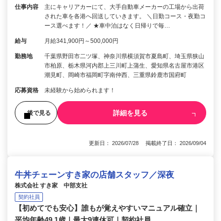
仕事内容
主にキャリアカーにて、大手自動車メーカーの工場から出荷
された車を各港へ回送していきます。 ＼日勤コース・夜勤コ
ース選べます！／ ★車中泊はなく日帰りで毎…
給与
月給341,900円～500,000円
勤務地
千葉県野田市二ツ塚、神奈川県横須賀市夏島町、埼玉県狭山
市柏原、栃木県河内郡上三川町上蒲生、愛知県名古屋市港区
潮見町、岡崎市福岡町字南仲西、三重県鈴鹿市国府町
応募資格
未経験から始められます！
詳細を見る
後で見る
更新日： 2026/07/28 掲載終了日： 2026/09/04
牛丼チェーンすき家の店舗スタッフ／深夜
株式会社 すき家 中部支社
契約社員
【初めてでも安心】誰もが覚えやすいマニュアル確立｜
平均年齢49.1歳｜最大9連休可｜契約社員