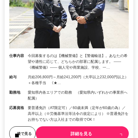
仕事内容
今回募集するのは【機械警備】と【警備輸送】。あなたの希
望や適性に応じて、どちらかの部署に配属します。 ――
《機械警備》―― 個人宅や商業施設、学校、一…
給与
月給206,800円～月給241,200円（大卒以上232,000円以上）
＋各種手当 《★…
勤務地
愛知県内各エリアでの勤務 （愛知県内いずれかの事業所へ
配属）
応募資格
要普通免許（AT限定可）／60歳未満（定年が60歳の為）／
高卒以上（※労働基準法等法令の規定により） ※普通免許を
お持ちでない方は入社までの取得でOK！
詳細を見る
後で見る