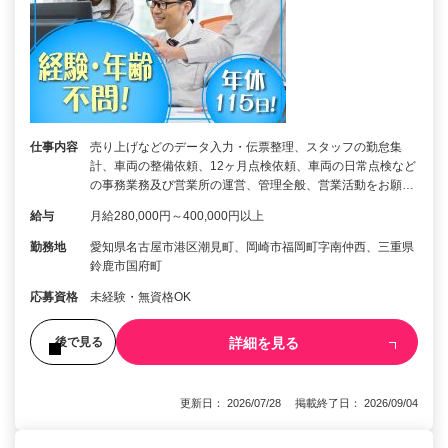
仕事内容
売り上げなどのデータ入力・伝票整理、スタッフの勤怠集
計、車両の整備依頼、12ヶ月点検依頼、車両の日常点検など
の事務業務及び営業所の運営、管理全般、営業活動をお願…
給与
月給280,000円～400,000円以上
勤務地
愛知県名古屋市港区潮見町、岡崎市福岡町字南仲西、三重県
鈴鹿市国府町
応募資格
未経験・無資格OK
詳細を見る
後で見る
更新日： 2026/07/28 掲載終了日： 2026/09/04