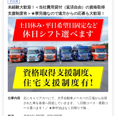
正社員
未経験大歓迎！＜当社費用貸付（返済自由）の資格取得
支援制度有＞★寮完備なので遠方からの応募も大歓迎！
仕事内容
主にキャリアカーにて、大手自動車メーカーの工場から出荷
された車を各港へ回送していきます。 ＼日勤コース・夜勤コ
ース選べます！／ ★車中泊はなく日帰りで毎…
給与
月給341,900円～500,000円