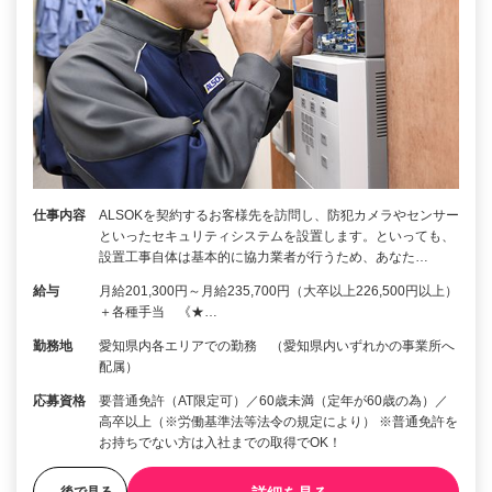
仕事内容
ALSOKを契約するお客様先を訪問し、防犯カメラやセンサー
といったセキュリティシステムを設置します。といっても、
設置工事自体は基本的に協力業者が行うため、あなた…
給与
月給201,300円～月給235,700円（大卒以上226,500円以上）
＋各種手当 《★…
勤務地
愛知県内各エリアでの勤務 （愛知県内いずれかの事業所へ
配属）
応募資格
要普通免許（AT限定可）／60歳未満（定年が60歳の為）／
高卒以上（※労働基準法等法令の規定により） ※普通免許を
お持ちでない方は入社までの取得でOK！
後で見る