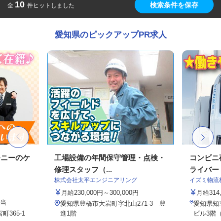
10
検索条件を保存
全
件ヒットしました
愛知県のピックアップPR求人
モニーのケ
工場設備の年間保守管理・点検・
コンビニ
修理スタッフ（...
ライバー
株式会社太平エンジニアリング
イズミ物流
月給230,000円～300,000円
月給314,
手当
愛知県豊橋市大岩町字北山271-3 豊
愛知県知立
365-1
進1階
ビル3階（