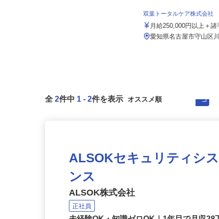
伏見運送株式会社 名古屋支店
月給350,000円～500,000円以上（一
双葉トータルケア株式会社
律手当込み） ☆年...
月給250,000円以上＋
愛知県東海市荒尾町見晴25-1（伊勢
湾岸自動車道「東海IC」より...
愛知県名古屋市守山区川
全
2
件中
1
-
2
件を表示
ALSOKセキュリティシ
ンス
ALSOK株式会社