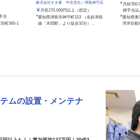
伏見運送
株式会社すき家 中京支社／津島神守店
月給35
月収270,000円以上（想定）
律手当込
諸手当
愛知県津島市神守町153 （名鉄津島
愛知県
宮町365-1
線「木田駅」より徒歩32分）...
湾岸自
ステムの設置・メンテナ