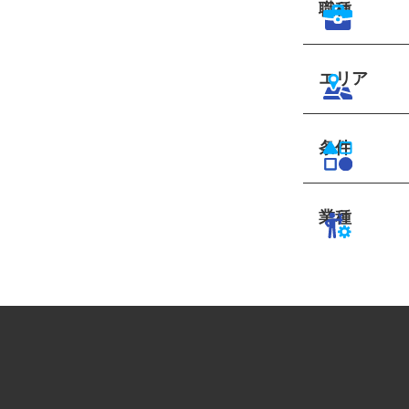
職種
エリア
条件
業種