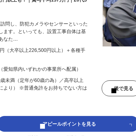
万円以上も！｜賞与平均137万円｜20代3
先を訪問し、防犯カメラやセンサーといった
置します。といっても、設置工事自体は基
、あなた…
700円（大卒以上226,500円以上）＋各種手
 （愛知県内いずれかの事業所へ配属）
60歳未満（定年が60歳の為）／高卒以上
により） ※普通免許をお持ちでない方は
後で見
アピールポイントを見る