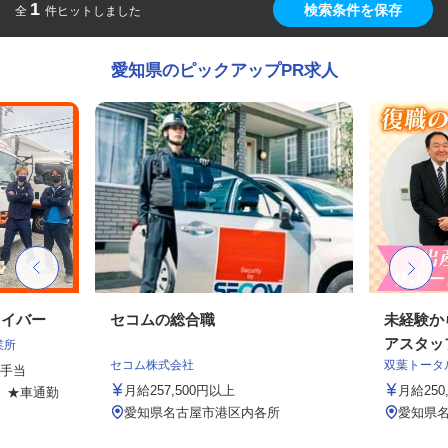
1
検索条件を保存
全
件ヒットしました
愛知県のピックアップPR求人
ライバー
セコムの総合職
未経験か
アスタッ
業所
セコム株式会社
双葉トータ
種手当
月給257,500円以上
月給25
7 ★車通勤
愛知県名古屋市港区内各所
愛知県名