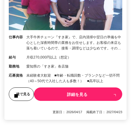
仕事内容
大手牛丼チェーン『すき家』で、店内清掃や翌日の準備を中
心とした深夜時間帯の業務をお任せします。お客様の来店も
落ち着いているので、接客・調理などは少なめです。その…
給与
月収270,000円以上（想定）
勤務地
愛知県の「すき家」各店舗
応募資格
未経験者大歓迎 ■年齢・転職回数・ブランクなど一切不問
（40～50代で入社した人も多数！） ■高卒以上
詳細を見る
後で見る
更新日： 2026/04/17 掲載終了日： 2027/04/23