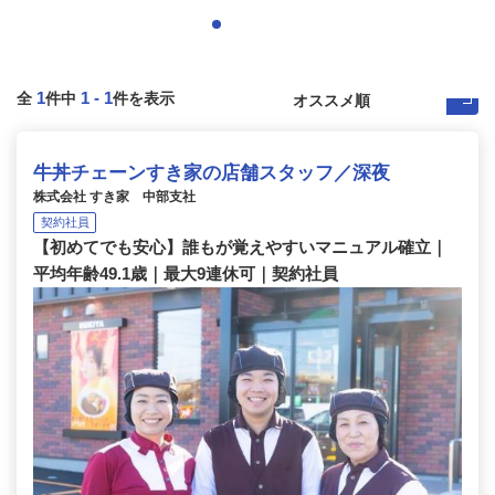
1
1
-
1
全
件中
件を表示
牛丼チェーンすき家の店舗スタッフ／深夜
株式会社 すき家 中部支社
契約社員
【初めてでも安心】誰もが覚えやすいマニュアル確立｜
平均年齢49.1歳｜最大9連休可｜契約社員