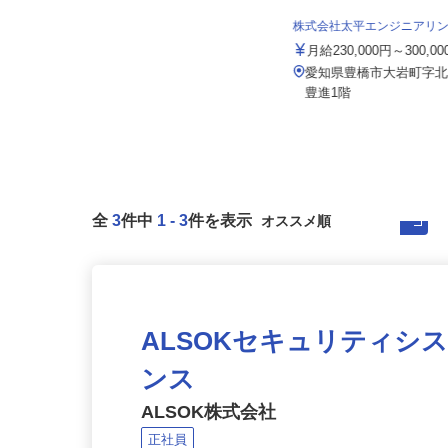
株式会社太平エンジニアリ
双葉トータルケア株式会社
月給230,000円～300,0
月給250,000円以上＋諸手当
愛知県豊橋市大岩町字北
愛知県名古屋市守山区川宮町365-1
豊進1階
全
3
件中
1
-
3
件を表示
ALSOKセキュリティシ
ンス
ALSOK株式会社