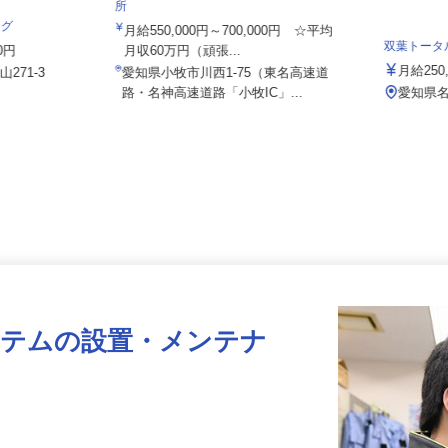
株式会社日本トランスネット 小牧営業
所
ング
月給550,000円～700,000円 ☆平均
双葉トー
00円
月収60万円（頑張...
月給2
山271-3
愛知県小牧市川西1-75（東名高速道
路・名神高速道路「小牧IC」...
愛知県
ステムの設置・メンテナ