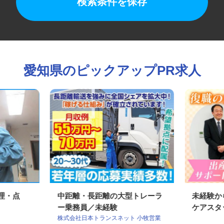
検索条件を保存
愛知県のピックアップPR求人
管理・点
中距離・長距離の大型トレーラ
未経験
ー乗務員／未経験
ケアス