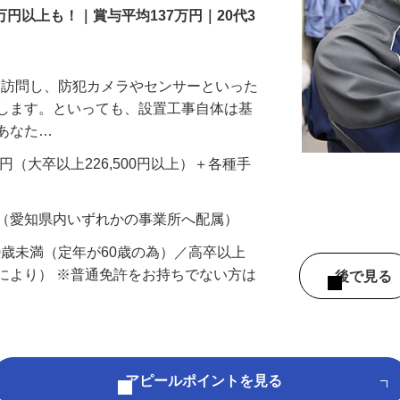
万円以上も！｜賞与平均137万円｜20代3
先を訪問し、防犯カメラやセンサーといった
置します。といっても、設置工事自体は基
、あなた…
700円（大卒以上226,500円以上）＋各種手
 （愛知県内いずれかの事業所へ配属）
60歳未満（定年が60歳の為）／高卒以上
により） ※普通免許をお持ちでない方は
後で見