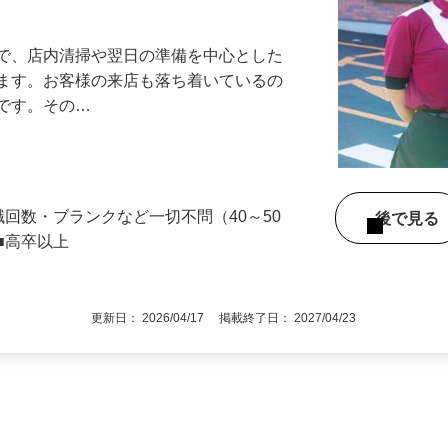
アル確立｜平均年齢49.1歳｜最大9連休
』で、店内清掃や翌日の準備を中心とした
します。お客様の来店も落ち着いているの
めです。その…
職回数・ブランクなど一切不問（40～50
後で見
■高卒以上
更新日： 2026/04/17 掲載終了日： 2027/04/23