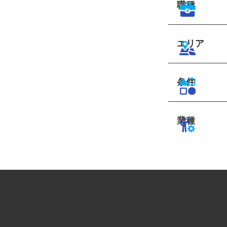
職種
エリア
条件
業種