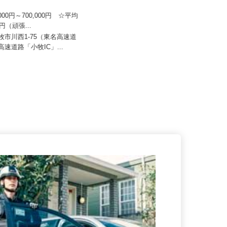
日本トランスネット 小牧営業
日豊興産株式会社
0,000円～700,000円 ☆平均
万円（頑張...
日給12,000円
小牧市川西1-75（東名高速道
愛知県田原市緑が浜一号2番 ★マ
神高速道路「小牧IC」...
イカー通勤OK