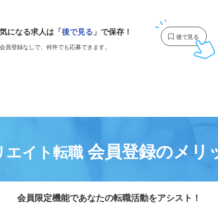
1
気になる求人は
「
後で見る
」で保存！
会員登録なしで、
何件でも応募できます。
会員登録のメリ
リエイト転職