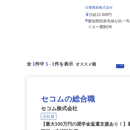
株式会社日本トランスネット 小牧営業
所
日豊興産株式会社
月給550,000円～700,000円 ☆平均
月収60万円（頑張...
日給12,000円
愛知県小牧市川西1-75（東名高速道
愛知県田原市緑が浜一
路・名神高速道路「小牧IC」...
イカー通勤OK
全
1
件中
1
-
1
件を表示
セコムの総合職
セコム株式会社
正社員