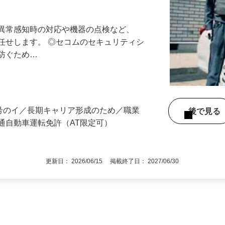
最長10連休／福利厚生充実／平均年収600
る異常感知時の対応や機器の点検など、
任せします。 ◎セコムのセキュリティシ
に防ぐため…
所
3号のイ／長期キャリア形成のため／職業
後で見
通自動車運転免許（AT限定可）
更新日： 2026/06/15 掲載終了日： 2027/06/30