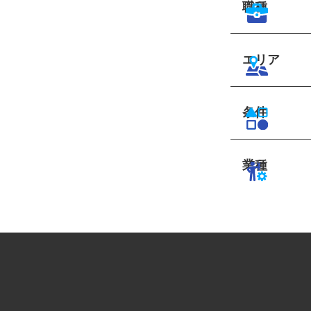
職種
エリア
条件
業種