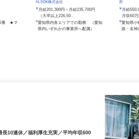
株式会社
ALSOK株式会社
所
月給201,300円～月給235,700円
月給55
（大卒以上226,50...
月収60
号2番 ★マ
愛知県内各エリアでの勤務 （愛知
愛知県
県内いずれかの事業所へ配属）
路・名