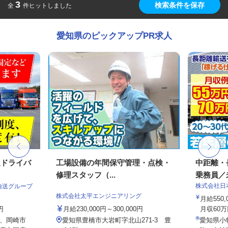
3
検索条件を保存
全
件ヒットしました
愛知県のピックアップPR求人
送ドライバ
工場設備の年間保守管理・点検・
中距離・
修理スタッフ（...
乗務員／
株式会社日
輸送グループ
株式会社太平エンジニアリング
月給550,
円
月給230,000円～300,000円
月収60万
、岡崎市
愛知県豊橋市大岩町字北山271-3 豊
愛知県小