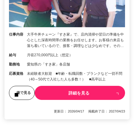
仕事内容
大手牛丼チェーン『すき家』で、店内清掃や翌日の準備を中
心とした深夜時間帯の業務をお任せします。お客様の来店も
落ち着いているので、接客・調理などは少なめです。その…
給与
月収270,000円以上（想定）
勤務地
愛知県の「すき家」各店舗
応募資格
未経験者大歓迎 ■年齢・転職回数・ブランクなど一切不問
（40～50代で入社した人も多数！） ■高卒以上
詳細を見る
後で見る
更新日： 2026/04/17 掲載終了日： 2027/04/23
1