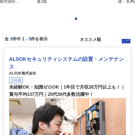
市国府...
進1階
路・名神高
3
1
-
3
全
件中
件を表示
ALSOKセキュリティシステムの設置・メンテナン
ス
ALSOK株式会社
正社員
未経験OK・知識ゼロOK｜1年目で月収28万円以上も！｜
賞与平均137万円｜20代30代多数活躍中！