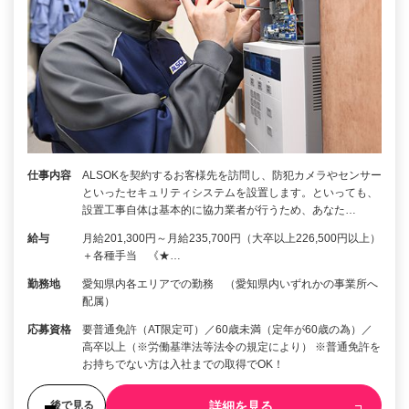
仕事内容
ALSOKを契約するお客様先を訪問し、防犯カメラやセンサー
といったセキュリティシステムを設置します。といっても、
設置工事自体は基本的に協力業者が行うため、あなた…
給与
月給201,300円～月給235,700円（大卒以上226,500円以上）
＋各種手当 《★…
勤務地
愛知県内各エリアでの勤務 （愛知県内いずれかの事業所へ
配属）
応募資格
要普通免許（AT限定可）／60歳未満（定年が60歳の為）／
高卒以上（※労働基準法等法令の規定により） ※普通免許を
お持ちでない方は入社までの取得でOK！
詳細を見る
後で見る