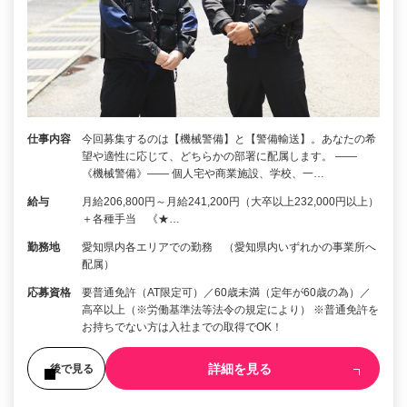
仕事内容
今回募集するのは【機械警備】と【警備輸送】。あなたの希
望や適性に応じて、どちらかの部署に配属します。 ――
《機械警備》―― 個人宅や商業施設、学校、一…
給与
月給206,800円～月給241,200円（大卒以上232,000円以上）
＋各種手当 《★…
勤務地
愛知県内各エリアでの勤務 （愛知県内いずれかの事業所へ
配属）
応募資格
要普通免許（AT限定可）／60歳未満（定年が60歳の為）／
高卒以上（※労働基準法等法令の規定により） ※普通免許を
お持ちでない方は入社までの取得でOK！
詳細を見る
後で見る