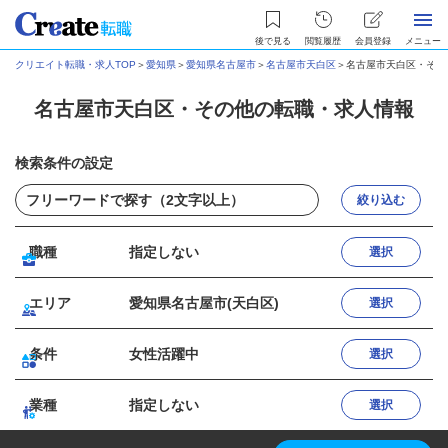
後で見る
閲覧履歴
会員登録
メニュー
クリエイト転職・求人TOP
＞
愛知県
＞
愛知県名古屋市
＞
名古屋市天白区
＞
名古屋市天白区・その
名古屋市天白区・その他の転職・求人情報
検索条件の設定
絞り込む
職種
指定しない
選択
エリア
愛知県名古屋市(天白区)
選択
条件
女性活躍中
選択
業種
指定しない
選択