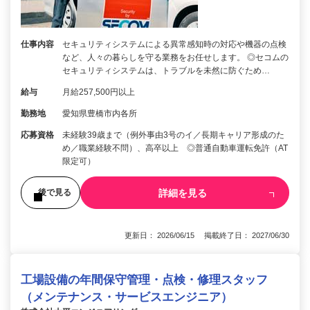
仕事内容
セキュリティシステムによる異常感知時の対応や機器の点検
など、人々の暮らしを守る業務をお任せします。 ◎セコムの
セキュリティシステムは、トラブルを未然に防ぐため…
給与
月給257,500円以上
勤務地
愛知県豊橋市内各所
応募資格
未経験39歳まで（例外事由3号のイ／長期キャリア形成のた
め／職業経験不問）、高卒以上 ◎普通自動車運転免許（AT
限定可）
詳細を見る
後で見る
更新日： 2026/06/15 掲載終了日： 2027/06/30
工場設備の年間保守管理・点検・修理スタッフ
（メンテナンス・サービスエンジニア）