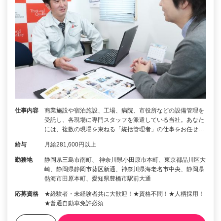
仕事内容
商業施設や宿泊施設、工場、病院、市役所などの設備管理を
受託し、各現場に専門スタッフを派遣している当社。あなた
には、複数の現場を束ねる「統括管理者」の仕事をお任せ…
給与
月給281,600円以上
勤務地
静岡県三島市南町、 神奈川県小田原市本町、東京都品川区大
崎、静岡県静岡市葵区新通、神奈川県海老名市中央、静岡県
熱海市田原本町、愛知県豊橋市駅前大通
応募資格
★経験者・未経験者共に大歓迎！★資格不問！★人柄採用！
★普通自動車免許必須