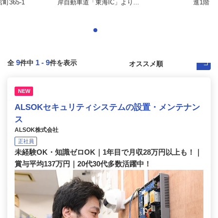
365-1
岸自動車道「東海IC」より...
進1階
9
1
-
9
全
件中
件を表示
NEW
ALSOKセキュリティシステムの設置・メンテナン
ス
ALSOK株式会社
正社員
未経験OK・知識ゼロOK｜1年目で月収28万円以上も！｜
賞与平均137万円｜20代30代多数活躍中！