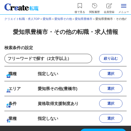
後で見る
閲覧履歴
会員登録
メニュー
クリエイト転職・求人TOP
＞
愛知県
＞
愛知県その他
＞
愛知県豊橋市
＞
愛知県豊橋市・その他の転
愛知県豊橋市・その他の転職・求人情報
検索条件の設定
絞り込む
職種
指定しない
選択
エリア
愛知県その他(豊橋市)
選択
条件
資格取得支援制度あり
選択
業種
指定しない
選択