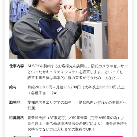
仕事内容
ALSOKを契約するお客様先を訪問し、防犯カメラやセンサー
といったセキュリティシステムを設置します。といっても、
設置工事自体は基本的に協力業者が行うため、あなた…
給与
月給201,300円～月給235,700円（大卒以上226,500円以上）
＋各種手当 《★…
勤務地
愛知県内各エリアでの勤務 （愛知県内いずれかの事業所へ
配属）
応募資格
要普通免許（AT限定可）／60歳未満（定年が60歳の為）／
高卒以上（※労働基準法等法令の規定により） ※普通免許を
お持ちでない方は入社までの取得でOK！