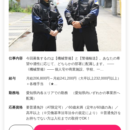
仕事内容
今回募集するのは【機械警備】と【警備輸送】。あなたの希
望や適性に応じて、どちらかの部署に配属します。 ――
《機械警備》―― 個人宅や商業施設、学校、一…
給与
月給206,800円～月給241,200円（大卒以上232,000円以上）
＋各種手当 《★…
勤務地
愛知県内各エリアでの勤務 （愛知県内いずれかの事業所へ
配属）
応募資格
要普通免許（AT限定可）／60歳未満（定年が60歳の為）／
高卒以上（※労働基準法等法令の規定により） ※普通免許を
お持ちでない方は入社までの取得でOK！