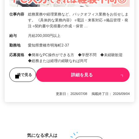
仕事内容
総務業務や経理業務など、バックオフィス業務をお任せしま
す。 《具体的な業務内容》 ○電話・来客対応 ○備品管理・発
注 ○契約書や見積書の作成・保管 …
給与
月給200,000円以上
勤務地
愛知県豊橋市明海町2-37
応募資格
◆簡単なPC操作ができる方 ◆学歴不問 ◆未経験歓迎
◆総務または経理の経験なれば尚可
詳細を見る
後で見る
更新日： 2026/07/08 掲載終了日： 2026/09/04
1
気になる求人は