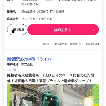
勤＋残業込み）
勤務地
愛知県豊橋市明海町2-37／長野県
応募資格
フォークリフト免許必須
詳細を見る
後で見る
更新日： 2026/07/06 掲載終了日： 2026/09/04
雑貨配送の中型ドライバー
中神運送 株式会社
正社員
経験者も未経験者も、1人ひとりのペースに合わせた研
修！近距離＆日勤！東証プライム上場企業グループ！