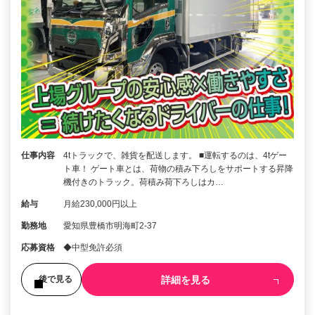
仕事内容
4tトラックで、雑貨を配送します。 ■運転するのは、4tゲー
ト車！ ゲート車とは、荷物の積み下ろしをサポートする昇降
機付きのトラック。荷積み荷下ろしはカ…
給与
月給230,000円以上
勤務地
愛知県豊橋市明海町2-37
応募資格
◆中型免許必須
詳細を見る
後で見る