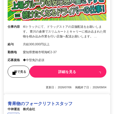
仕事内容
4tトラックにて、ドラッグストアの店舗配送をお願いしま
す。 豊川の倉庫でスリムカートとキャリーに積み込まれた荷
物を積み込み作業を行い店舗へ配送お願いします。 …
給与
月給300,000円以上
勤務地
愛知県豊橋市明海町2-37
応募資格
◆中型免許必須
詳細を見る
後で見る
更新日： 2026/07/06 掲載終了日： 2026/09/04
青果物のフォークリフトスタッフ
中神運送 株式会社