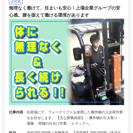
正社員
無理なく働けて、住まいも安心！上場企業グループの安
心感。腰を据えて働ける環境があります
仕事内容
出荷場にて、フォークリフトを使用した農作物の入出荷作業
をお任せします。 【主な業務内容】 ・農作物の引き取り・
運搬 ・荷物の仕分け作業 ・トラックへ…
給与
月給250,000円＋各種手当 【月収例】350,000円（休日出