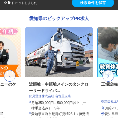
9
検索条件を保存
全
件ヒットしました
愛知県のピックアップPR求人
モニーのケ
近距離・中距離メインのタンクロ
工場設備
ーリードライバ...
伏見運送株式会社 名古屋支店
株式会社太
月給350,000円～500,000円以上（一
律手当込み） ☆年...
月給230,
手当
愛知県東海市荒尾町見晴25-1（伊勢湾
愛知県豊