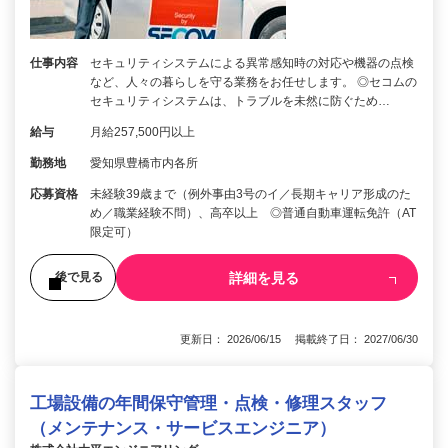
仕事内容
セキュリティシステムによる異常感知時の対応や機器の点検
など、人々の暮らしを守る業務をお任せします。 ◎セコムの
セキュリティシステムは、トラブルを未然に防ぐため…
給与
月給257,500円以上
勤務地
愛知県豊橋市内各所
応募資格
未経験39歳まで（例外事由3号のイ／長期キャリア形成のた
め／職業経験不問）、高卒以上 ◎普通自動車運転免許（AT
限定可）
詳細を見る
後で見る
更新日： 2026/06/15 掲載終了日： 2027/06/30
工場設備の年間保守管理・点検・修理スタッフ
（メンテナンス・サービスエンジニア）