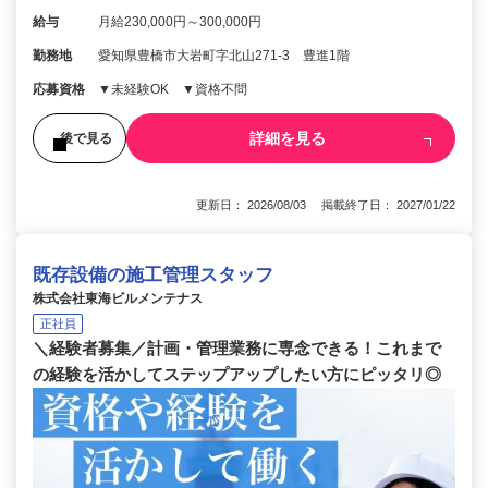
給与
月給230,000円～300,000円
勤務地
愛知県豊橋市大岩町字北山271-3 豊進1階
応募資格
▼未経験OK ▼資格不問
詳細を見る
後で見る
更新日： 2026/08/03 掲載終了日： 2027/01/22
既存設備の施工管理スタッフ
株式会社東海ビルメンテナス
正社員
＼経験者募集／計画・管理業務に専念できる！これまで
の経験を活かしてステップアップしたい方にピッタリ◎