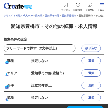
後で見る
閲覧履歴
会員登録
メニュー
クリエイト転職・求人TOP
＞
愛知県
＞
愛知県その他
＞
愛知県豊橋市
＞
愛知県豊橋市・その他の転
愛知県豊橋市・その他の転職・求人情報
検索条件の設定
絞り込む
職種
指定しない
選択
エリア
愛知県その他(豊橋市)
選択
条件
設立30年以上
選択
業種
指定しない
選択