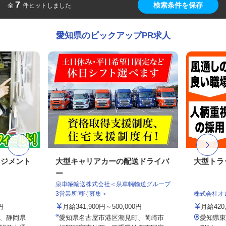
7
検索条件を保存
全
件ヒットしました
愛知県のピックアップPR求人
ネジメント
大型キャリアカーの配送ドライバ
大型トラ
ー
泉車輛輸送株式会社＜泉車輛輸送グループ
3営業所同時募集＞
株式会社オ
円
月給341,900円～500,000円
月給42
、静岡県
愛知県名古屋市港区潮見町、岡崎市
愛知県東