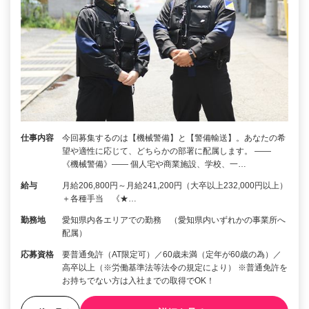
仕事内容
今回募集するのは【機械警備】と【警備輸送】。あなたの希
望や適性に応じて、どちらかの部署に配属します。 ――
《機械警備》―― 個人宅や商業施設、学校、一…
給与
月給206,800円～月給241,200円（大卒以上232,000円以上）
＋各種手当 《★…
勤務地
愛知県内各エリアでの勤務 （愛知県内いずれかの事業所へ
配属）
応募資格
要普通免許（AT限定可）／60歳未満（定年が60歳の為）／
高卒以上（※労働基準法等法令の規定により） ※普通免許を
お持ちでない方は入社までの取得でOK！