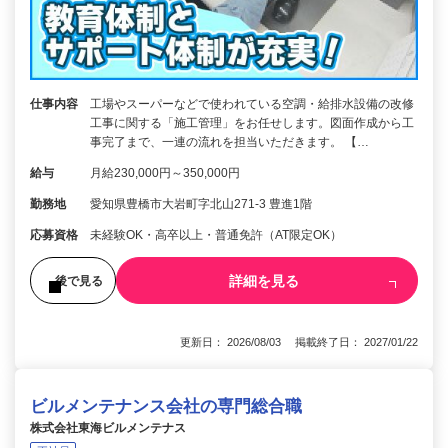
仕事内容
工場やスーパーなどで使われている空調・給排水設備の改修
工事に関する「施工管理」をお任せします。図面作成から工
事完了まで、一連の流れを担当いただきます。 【…
給与
月給230,000円～350,000円
勤務地
愛知県豊橋市大岩町字北山271-3 豊進1階
応募資格
未経験OK・高卒以上・普通免許（AT限定OK）
詳細を見る
後で見る
更新日： 2026/08/03 掲載終了日： 2027/01/22
ビルメンテナンス会社の専門総合職
株式会社東海ビルメンテナス