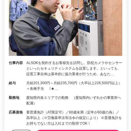
仕事内容
ALSOKを契約するお客様先を訪問し、防犯カメラやセンサー
といったセキュリティシステムを設置します。といっても、
設置工事自体は基本的に協力業者が行うため、あなた…
給与
月給201,300円～月給235,700円（大卒以上226,500円以上）
＋各種手当 《★…
勤務地
愛知県内各エリアでの勤務 （愛知県内いずれかの事業所へ
配属）
応募資格
要普通免許（AT限定可）／60歳未満（定年が60歳の為）／
高卒以上（※労働基準法等法令の規定により） ※普通免許を
お持ちでない方は入社までの取得でOK！