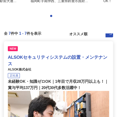
前大通...
福岡町字南仲西、三重県鈴鹿市国府...
OK！
7
1
-
7
全
件中
件を表示
NEW
ALSOKセキュリティシステムの設置・メンテナン
ス
ALSOK株式会社
正社員
未経験OK・知識ゼロOK｜1年目で月収28万円以上も！｜
賞与平均137万円｜20代30代多数活躍中！