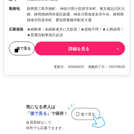
勤務地
静岡県三島市南町、 神奈川県小田原市本町、東京都品川区大
崎、静岡県静岡市葵区新通、神奈川県海老名市中央、静岡県
熱海市田原本町、愛知県豊橋市駅前大通
応募資格
★経験者・未経験者共に大歓迎！★資格不問！★人柄採用！
★普通自動車免許必須
詳細を見る
後で見る
更新日： 2026/06/22 掲載終了日： 2027/06/25
1
気になる求人は
「
後で見る
」で保存！
会員登録なしで、
何件でも応募できます。