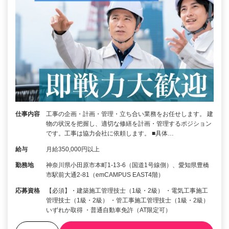
仕事内容
工事の企画・計画・管理・立ち合い業務をお任せします。 建
物の状況を把握し、適切な修繕を計画・管理するポジション
です。工事は協力会社に依頼します。 ■具体…
給与
月給350,000円以上
勤務地
神奈川県小田原市本町1-13-6（国道1号線側）、愛知県豊橋
市駅前大通2-81（emCAMPUS EAST4階）
応募資格
【必須】・建築施工管理技士（1級・2級） ・電気工事施工
管理技士（1級・2級） ・管工事施工管理技士（1級・2級）
いずれか取得 ・普通自動車免許（AT限定可）