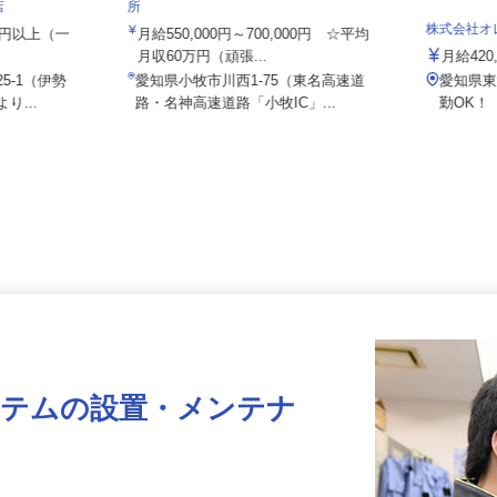
株式会社日本トランスネット 小牧営業
店
所
株式会社
000円以上（一
月給550,000円～700,000円 ☆平均
月収60万円（頑張...
月給4
5-1（伊勢
愛知県小牧市川西1-75（東名高速道
愛知県
り...
路・名神高速道路「小牧IC」...
勤OK
ステムの設置・メンテナ