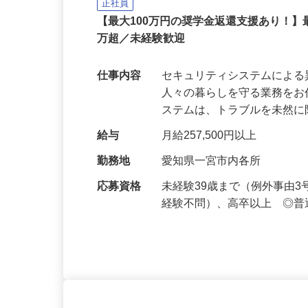
セコム株式会社
正社員
【最大100万円の奨学金返還支援あり！】
万超／未経験歓迎
仕事内容
セキュリティシステムによ
人々の暮らしを守る業務をお
ステムは、トラブルを未然
給与
月給257,500円以上
勤務地
愛知県一宮市内各所
応募資格
未経験39歳まで（例外事由
経験不問）、高卒以上 ◎普