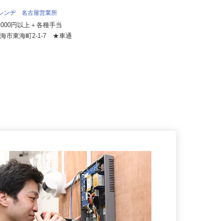
伏見運送株式会社 名古屋支店
オレンヂ 名古屋営業所
月給350,000円～500,000円以上（一
20,000円以上＋各種手当
律手当込み） ☆年...
東海市東海町2-1-7 ★車通
愛知県東海市荒尾町見晴25-1（伊勢
！
湾岸自動車道「東海IC」より...