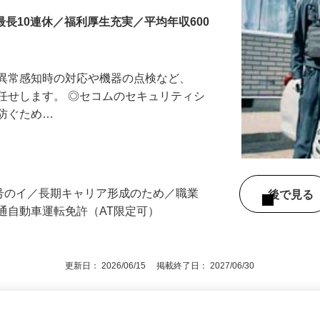
最長10連休／福利厚生充実／平均年収600
る異常感知時の対応や機器の点検など、
任せします。 ◎セコムのセキュリティシ
に防ぐため…
3号のイ／長期キャリア形成のため／職業
後で見
通自動車運転免許（AT限定可）
更新日： 2026/06/15 掲載終了日： 2027/06/30