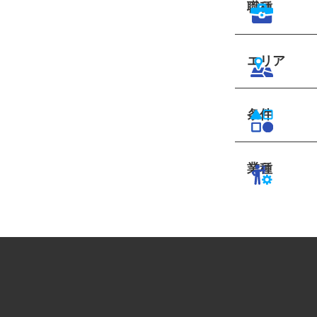
職種
エリア
条件
業種