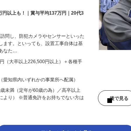
万円以上も！｜賞与平均137万円｜20代3
先を訪問し、防犯カメラやセンサーといった
置します。といっても、設置工事自体は基
、あなた…
700円（大卒以上226,500円以上）＋各種手
 （愛知県内いずれかの事業所へ配属）
60歳未満（定年が60歳の為）／高卒以上
により） ※普通免許をお持ちでない方は
後で見