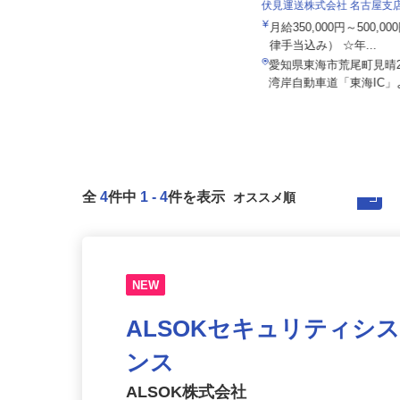
伏見運送株式会社 名古屋支
株式会社オレンヂ 名古屋営業所
月給350,000円～500,
月給420,000円以上＋各種手当
律手当込み） ☆年...
愛知県東海市東海町2-1-7 ★車通
愛知県東海市荒尾町見晴2
勤OK！
湾岸自動車道「東海IC」よ
全
4
件中
1
-
4
件を表示
NEW
ALSOKセキュリティシ
ンス