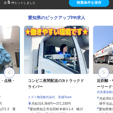
5
検索条件を保存
全
件ヒットしました
愛知県のピックアップPR求人
理・点検・
コンビニ夜間配送の3tトラックド
近距離・
ライバー
ーリードラ
伏見運送株
グ
イズミ物流株式会社 安城Team
月給350,
円
月給314,364円〜371,230円
律手当込み
71-3 豊
愛知県知立市谷田町本林3-1-4 蜷川
愛知県東