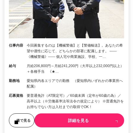
仕事内容
今回募集するのは【機械警備】と【警備輸送】。あなたの希
望や適性に応じて、どちらかの部署に配属します。 ――
《機械警備》―― 個人宅や商業施設、学校、一…
給与
月給206,800円～月給241,200円（大卒以上232,000円以上）
＋各種手当 《★…
勤務地
愛知県内各エリアでの勤務 （愛知県内いずれかの事業所へ
配属）
応募資格
要普通免許（AT限定可）／60歳未満（定年が60歳の為）／
高卒以上（※労働基準法等法令の規定により） ※普通免許を
お持ちでない方は入社までの取得でOK！
詳細を見る
後で見る