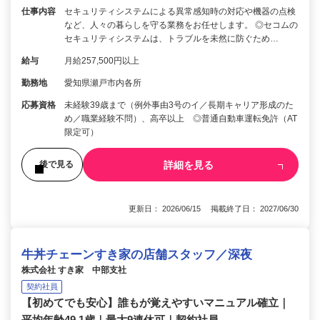
仕事内容
セキュリティシステムによる異常感知時の対応や機器の点検
など、人々の暮らしを守る業務をお任せします。 ◎セコムの
セキュリティシステムは、トラブルを未然に防ぐため…
給与
月給257,500円以上
勤務地
愛知県瀬戸市内各所
応募資格
未経験39歳まで（例外事由3号のイ／長期キャリア形成のた
め／職業経験不問）、高卒以上 ◎普通自動車運転免許（AT
限定可）
詳細を見る
後で見る
更新日： 2026/06/15 掲載終了日： 2027/06/30
牛丼チェーンすき家の店舗スタッフ／深夜
株式会社 すき家 中部支社
契約社員
【初めてでも安心】誰もが覚えやすいマニュアル確立｜
平均年齢49.1歳｜最大9連休可｜契約社員