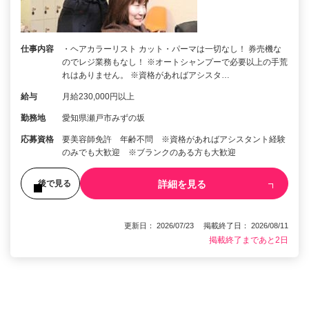
仕事内容
・ヘアカラーリスト カット・パーマは一切なし！ 券売機な
のでレジ業務もなし！ ※オートシャンプーで必要以上の手荒
れはありません。 ※資格があればアシスタ…
給与
月給230,000円以上
勤務地
愛知県瀬戸市みずの坂
応募資格
要美容師免許 年齢不問 ※資格があればアシスタント経験
のみでも大歓迎 ※ブランクのある方も大歓迎
詳細を見る
後で見る
更新日： 2026/07/23 掲載終了日： 2026/08/11
掲載終了まであと2日
1