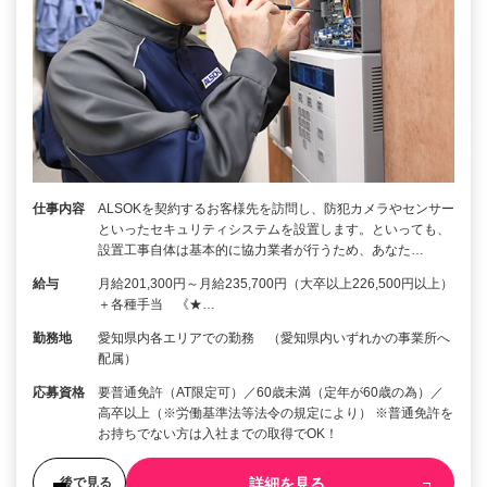
仕事内容
ALSOKを契約するお客様先を訪問し、防犯カメラやセンサー
といったセキュリティシステムを設置します。といっても、
設置工事自体は基本的に協力業者が行うため、あなた…
給与
月給201,300円～月給235,700円（大卒以上226,500円以上）
＋各種手当 《★…
勤務地
愛知県内各エリアでの勤務 （愛知県内いずれかの事業所へ
配属）
応募資格
要普通免許（AT限定可）／60歳未満（定年が60歳の為）／
高卒以上（※労働基準法等法令の規定により） ※普通免許を
お持ちでない方は入社までの取得でOK！
詳細を見る
後で見る