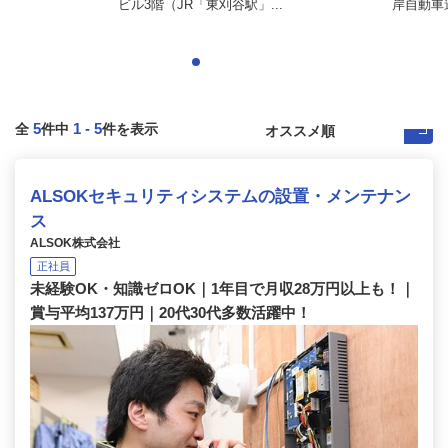
ビル3階（JR「東刈谷駅」...
岸自動車道
5
1
-
5
全
件中
件を表示
ALSOKセキュリティシステムの設置・メンテナン
ス
ALSOK株式会社
正社員
未経験OK・知識ゼロOK｜1年目で月収28万円以上も！｜
賞与平均137万円｜20代30代多数活躍中！