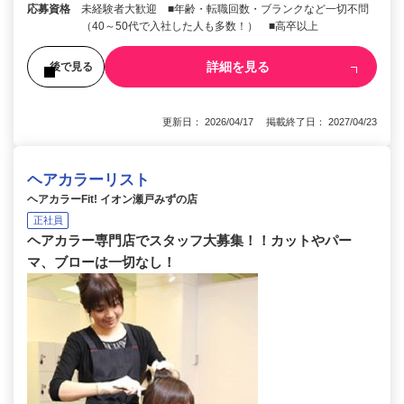
応募資格
未経験者大歓迎 ■年齢・転職回数・ブランクなど一切不問
（40～50代で入社した人も多数！） ■高卒以上
詳細を見る
後で見る
更新日： 2026/04/17 掲載終了日： 2027/04/23
ヘアカラーリスト
ヘアカラーFit! イオン瀬戸みずの店
正社員
ヘアカラー専門店でスタッフ大募集！！カットやパー
マ、ブローは一切なし！