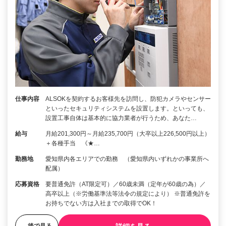
仕事内容
ALSOKを契約するお客様先を訪問し、防犯カメラやセンサー
といったセキュリティシステムを設置します。といっても、
設置工事自体は基本的に協力業者が行うため、あなた…
給与
月給201,300円～月給235,700円（大卒以上226,500円以上）
＋各種手当 《★…
勤務地
愛知県内各エリアでの勤務 （愛知県内いずれかの事業所へ
配属）
応募資格
要普通免許（AT限定可）／60歳未満（定年が60歳の為）／
高卒以上（※労働基準法等法令の規定により） ※普通免許を
お持ちでない方は入社までの取得でOK！
後で見る