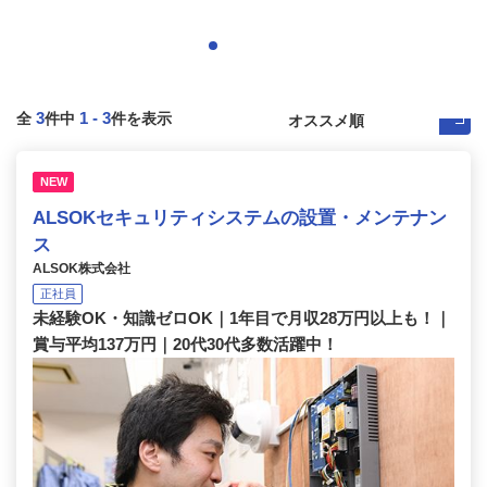
3
1
-
3
全
件中
件を表示
NEW
ALSOKセキュリティシステムの設置・メンテナン
ス
ALSOK株式会社
正社員
未経験OK・知識ゼロOK｜1年目で月収28万円以上も！｜
賞与平均137万円｜20代30代多数活躍中！