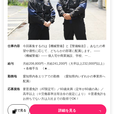
仕事内容
今回募集するのは【機械警備】と【警備輸送】。あなたの希
望や適性に応じて、どちらかの部署に配属します。 ――
《機械警備》―― 個人宅や商業施設、学校、一…
給与
月給206,800円～月給241,200円（大卒以上232,000円以上）
＋各種手当 《★…
勤務地
愛知県内各エリアでの勤務 （愛知県内いずれかの事業所へ
配属）
応募資格
要普通免許（AT限定可）／60歳未満（定年が60歳の為）／
高卒以上（※労働基準法等法令の規定により） ※普通免許を
お持ちでない方は入社までの取得でOK！
詳細を見る
後で見る