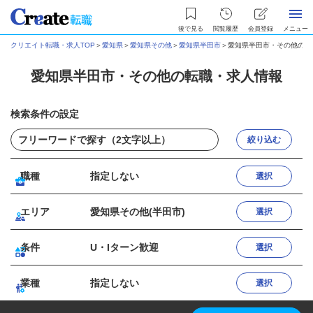
後で見る
閲覧履歴
会員登録
メニュー
クリエイト転職・求人TOP
＞
愛知県
＞
愛知県その他
＞
愛知県半田市
＞
愛知県半田市・その他の転
愛知県半田市・その他の転職・求人情報
検索条件の設定
絞り込む
職種
指定しない
選択
エリア
愛知県その他(半田市)
選択
条件
U・Iターン歓迎
選択
業種
指定しない
選択