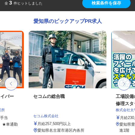
3
検索条件を保存
全
件ヒットしました
愛知県のピックアップPR求人
ライバー
セコムの総合職
工場設備
修理スタッ
業所
株式会社太
セコム株式会社
種手当
月給230,
月給257,500円以上
7 ★車通勤
愛知県豊
愛知県名古屋市港区内各所
進1階