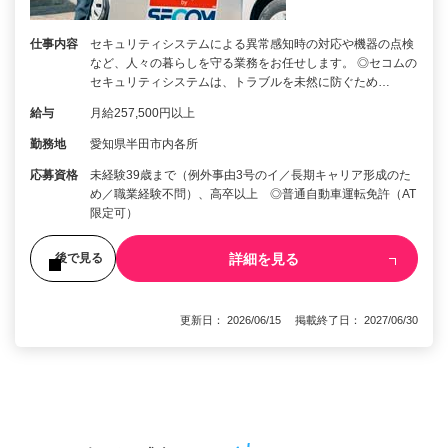
仕事内容
セキュリティシステムによる異常感知時の対応や機器の点検
など、人々の暮らしを守る業務をお任せします。 ◎セコムの
セキュリティシステムは、トラブルを未然に防ぐため…
給与
月給257,500円以上
勤務地
愛知県半田市内各所
応募資格
未経験39歳まで（例外事由3号のイ／長期キャリア形成のた
め／職業経験不問）、高卒以上 ◎普通自動車運転免許（AT
限定可）
詳細を見る
後で見る
更新日： 2026/06/15 掲載終了日： 2027/06/30
1