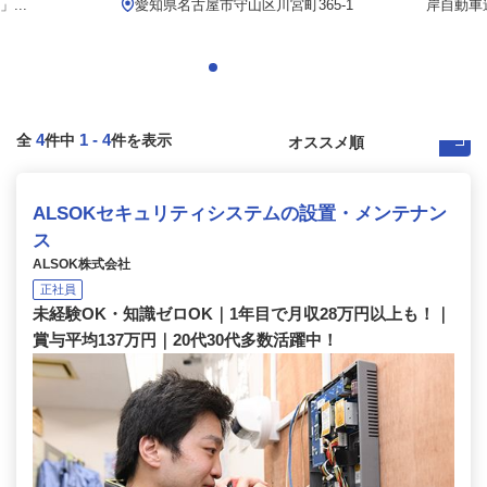
...
愛知県名古屋市守山区川宮町365-1
岸自動車道
4
1
-
4
全
件中
件を表示
ALSOKセキュリティシステムの設置・メンテナン
ス
ALSOK株式会社
正社員
未経験OK・知識ゼロOK｜1年目で月収28万円以上も！｜
賞与平均137万円｜20代30代多数活躍中！