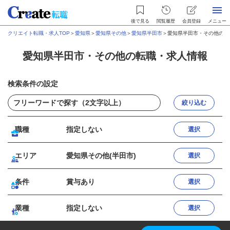
後で見る
閲覧履歴
会員登録
メニュー
クリエイト転職・求人TOP
＞
愛知県
＞
愛知県その他
＞
愛知県半田市
＞
愛知県半田市・その他の転
愛知県半田市・その他の転職・求人情報
検索条件の設定
絞り込む
職種
指定しない
選択
エリア
愛知県その他(半田市)
選択
条件
賞与あり
選択
業種
指定しない
選択