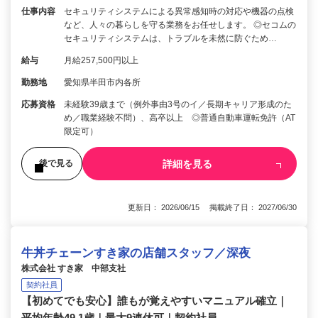
仕事内容
セキュリティシステムによる異常感知時の対応や機器の点検
など、人々の暮らしを守る業務をお任せします。 ◎セコムの
セキュリティシステムは、トラブルを未然に防ぐため…
給与
月給257,500円以上
勤務地
愛知県半田市内各所
応募資格
未経験39歳まで（例外事由3号のイ／長期キャリア形成のた
め／職業経験不問）、高卒以上 ◎普通自動車運転免許（AT
限定可）
詳細を見る
後で見る
更新日： 2026/06/15 掲載終了日： 2027/06/30
牛丼チェーンすき家の店舗スタッフ／深夜
株式会社 すき家 中部支社
契約社員
【初めてでも安心】誰もが覚えやすいマニュアル確立｜
平均年齢49.1歳｜最大9連休可｜契約社員