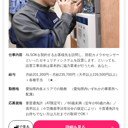
仕事内容
ALSOKを契約するお客様先を訪問し、防犯カメラやセンサー
といったセキュリティシステムを設置します。といっても、
設置工事自体は基本的に協力業者が行うため、あなた…
給与
月給201,300円～月給235,700円（大卒以上226,500円以上）
＋各種手当 《★…
勤務地
愛知県内各エリアでの勤務 （愛知県内いずれかの事業所へ
配属）
応募資格
要普通免許（AT限定可）／60歳未満（定年が60歳の為）／
高卒以上（※労働基準法等法令の規定により） ※普通免許を
お持ちでない方は入社までの取得でOK！
詳細を見る
後で見る