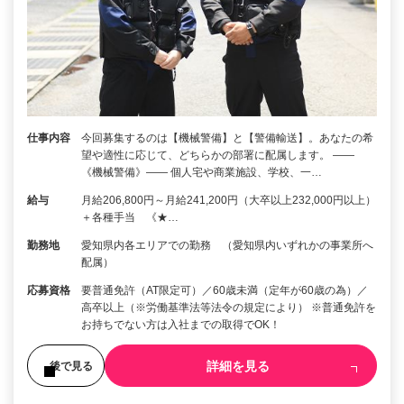
仕事内容
今回募集するのは【機械警備】と【警備輸送】。あなたの希
望や適性に応じて、どちらかの部署に配属します。 ――
《機械警備》―― 個人宅や商業施設、学校、一…
給与
月給206,800円～月給241,200円（大卒以上232,000円以上）
＋各種手当 《★…
勤務地
愛知県内各エリアでの勤務 （愛知県内いずれかの事業所へ
配属）
応募資格
要普通免許（AT限定可）／60歳未満（定年が60歳の為）／
高卒以上（※労働基準法等法令の規定により） ※普通免許を
お持ちでない方は入社までの取得でOK！
詳細を見る
後で見る