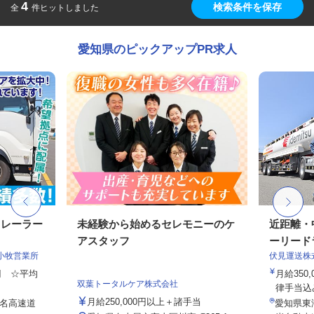
4
検索条件を保存
全
件ヒットしました
愛知県のピックアップPR求人
トレーラー
未経験から始めるセレモニーのケ
近距離・
アスタッフ
ーリードラ
小牧営業所
伏見運送株
0円 ☆平均
月給350,
双葉トータルケア株式会社
律手当込み
月給250,000円以上＋諸手当
東名高速道
愛知県東