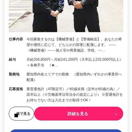
仕事内容
今回募集するのは【機械警備】と【警備輸送】。あなたの希
望や適性に応じて、どちらかの部署に配属します。 ――
《機械警備》―― 個人宅や商業施設、学校、一…
給与
月給206,800円～月給241,200円（大卒以上232,000円以上）
＋各種手当 《★…
勤務地
愛知県内各エリアでの勤務 （愛知県内いずれかの事業所へ
配属）
応募資格
要普通免許（AT限定可）／60歳未満（定年が60歳の為）／
高卒以上（※労働基準法等法令の規定により） ※普通免許を
お持ちでない方は入社までの取得でOK！
詳細を見る
後で見る