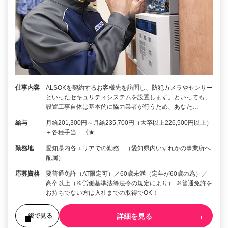
仕事内容
ALSOKを契約するお客様先を訪問し、防犯カメラやセンサー
といったセキュリティシステムを設置します。といっても、
設置工事自体は基本的に協力業者が行うため、あなた…
給与
月給201,300円～月給235,700円（大卒以上226,500円以上）
＋各種手当 《★…
勤務地
愛知県内各エリアでの勤務 （愛知県内いずれかの事業所へ
配属）
応募資格
要普通免許（AT限定可）／60歳未満（定年が60歳の為）／
高卒以上（※労働基準法等法令の規定により） ※普通免許を
お持ちでない方は入社までの取得でOK！
詳細を見る
後で見る