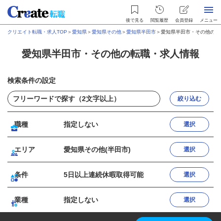
後で見る
閲覧履歴
会員登録
メニュー
クリエイト転職・求人TOP
＞
愛知県
＞
愛知県その他
＞
愛知県半田市
＞
愛知県半田市・その他の転
愛知県半田市・その他の転職・求人情報
検索条件の設定
絞り込む
職種
指定しない
選択
エリア
愛知県その他(半田市)
選択
条件
5日以上連続休暇取得可能
選択
業種
指定しない
選択