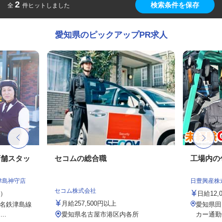
2
検索条件を保存
全
件ヒットしました
愛知県のピックアップPR求人
店舗スタッ
セコムの総合職
工場内の
津島神守店
日豊興産株
セコム株式会社
定）
日給12,
月給257,500円以上
（名鉄津島線
愛知県田
..
愛知県名古屋市港区内各所
カー通勤