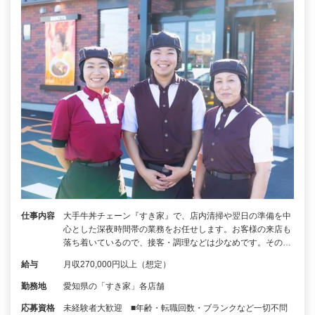
仕事内容
大手牛丼チェーン『すき家』で、店内清掃や翌日の準備を中
心とした深夜時間帯の業務をお任せします。お客様の来店も
落ち着いているので、接客・調理などは少なめです。その…
給与
月収270,000円以上（想定）
勤務地
愛知県の「すき家」各店舗
応募資格
未経験者大歓迎 ■年齢・転職回数・ブランクなど一切不問