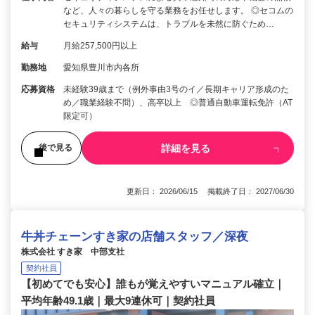
など、人々の暮らしを守る業務をお任せします。 ◎セコムの
セキュリティシステムは、トラブルを未然に防ぐため…
給与
月給257,500円以上
勤務地
愛知県豊川市内各所
応募資格
未経験39歳まで（例外事由3号のイ／長期キャリア形成のた
め／職業経験不問）、高卒以上 ◎普通自動車運転免許（AT
限定可）
詳細を見る
後で見る
更新日： 2026/06/15 掲載終了日： 2027/06/30
牛丼チェーンすき家の店舗スタッフ／深夜
株式会社 すき家 中部支社
契約社員
【初めてでも安心】誰もが覚えやすいマニュアル確立｜
平均年齢49.1歳｜最大9連休可｜契約社員