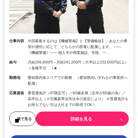
仕事内容
今回募集するのは【機械警備】と【警備輸送】。あなたの希
望や適性に応じて、どちらかの部署に配属します。 ――
《機械警備》―― 個人宅や商業施設、学校、一…
給与
月給206,800円～月給241,200円（大卒以上232,000円以上）
＋各種手当 《★…
勤務地
愛知県内各エリアでの勤務 （愛知県内いずれかの事業所へ
配属）
応募資格
要普通免許（AT限定可）／60歳未満（定年が60歳の為）／
高卒以上（※労働基準法等法令の規定により） ※普通免許を
お持ちでない方は入社までの取得でOK！
詳細を見る
後で見る