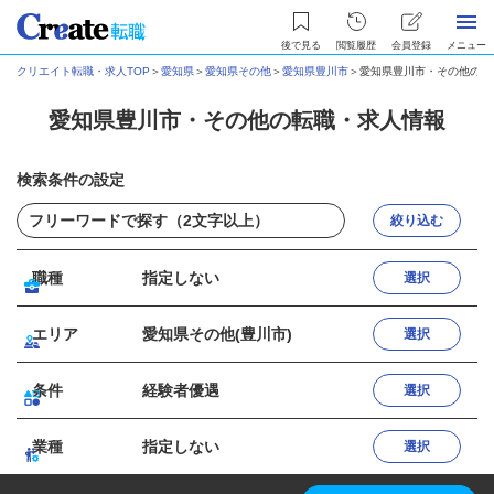
後で見る
閲覧履歴
会員登録
メニュー
クリエイト転職・求人TOP
＞
愛知県
＞
愛知県その他
＞
愛知県豊川市
＞
愛知県豊川市・その他の転
愛知県豊川市・その他の転職・求人情報
検索条件の設定
絞り込む
職種
指定しない
選択
エリア
愛知県その他(豊川市)
選択
条件
経験者優遇
選択
業種
指定しない
選択