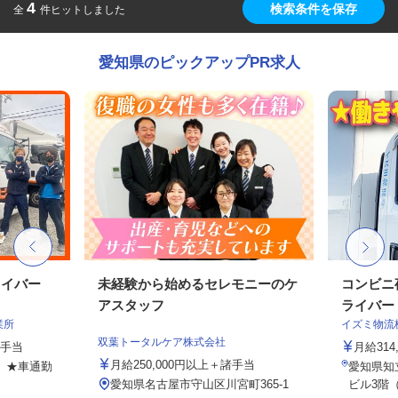
4
検索条件を保存
全
件ヒットしました
愛知県のピックアップPR求人
ライバー
未経験から始めるセレモニーのケ
コンビニ
アスタッフ
ライバー
業所
イズミ物流
双葉トータルケア株式会社
種手当
月給314,
月給250,000円以上＋諸手当
7 ★車通勤
愛知県知立
愛知県名古屋市守山区川宮町365-1
ビル3階（