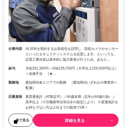
仕事内容
ALSOKを契約するお客様先を訪問し、防犯カメラやセンサー
といったセキュリティシステムを設置します。といっても、
設置工事自体は基本的に協力業者が行うため、あなた…
給与
月給201,300円～月給235,700円（大卒以上226,500円以上）
＋各種手当 《★…
勤務地
愛知県内各エリアでの勤務 （愛知県内いずれかの事業所へ
配属）
応募資格
要普通免許（AT限定可）／60歳未満（定年が60歳の為）／
高卒以上（※労働基準法等法令の規定により） ※普通免許を
お持ちでない方は入社までの取得でOK！
詳細を見る
後で見る