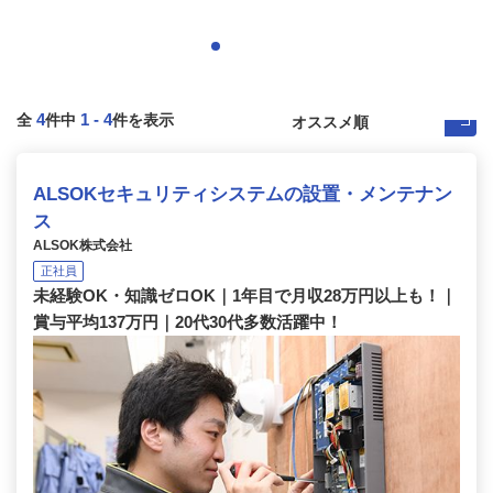
4
1
-
4
全
件中
件を表示
ALSOKセキュリティシステムの設置・メンテナン
ス
ALSOK株式会社
正社員
未経験OK・知識ゼロOK｜1年目で月収28万円以上も！｜
賞与平均137万円｜20代30代多数活躍中！