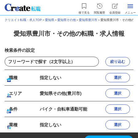
後で見る
閲覧履歴
会員登録
メニュー
クリエイト転職・求人TOP
＞
愛知県
＞
愛知県その他
＞
愛知県豊川市
＞
愛知県豊川市・その他の転
愛知県豊川市・その他の転職・求人情報
検索条件の設定
絞り込む
職種
指定しない
選択
エリア
愛知県その他(豊川市)
選択
条件
バイク・自転車通勤可能
選択
業種
指定しない
選択