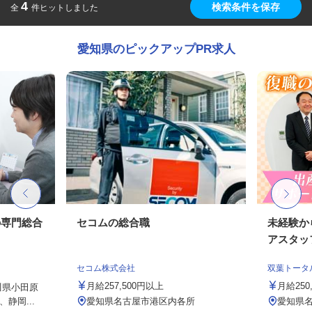
4
検索条件を保存
全
件ヒットしました
愛知県のピックアップPR求人
の専門総合
セコムの総合職
未経験か
アスタッ
セコム株式会社
双葉トータ
月給257,500円以上
月給25
川県小田原
静岡...
愛知県名古屋市港区内各所
愛知県名