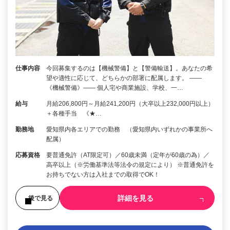
仕事内容
今回募集するのは【機械警備】と【警備輸送】。あなたの希
望や適性に応じて、どちらかの部署に配属します。 ――
《機械警備》―― 個人宅や商業施設、学校、一…
給与
月給206,800円～月給241,200円（大卒以上232,000円以上）
＋各種手当 《★…
勤務地
愛知県内各エリアでの勤務 （愛知県内いずれかの事業所へ
配属）
応募資格
要普通免許（AT限定可）／60歳未満（定年が60歳の為）／
高卒以上（※労働基準法等法令の規定により） ※普通免許を
お持ちでない方は入社までの取得でOK！
詳細を見る
後で見る