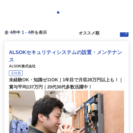
4
1
-
4
全
件中
件を表示
ALSOKセキュリティシステムの設置・メンテナン
ス
ALSOK株式会社
正社員
未経験OK・知識ゼロOK｜1年目で月収28万円以上も！｜
賞与平均137万円｜20代30代多数活躍中！