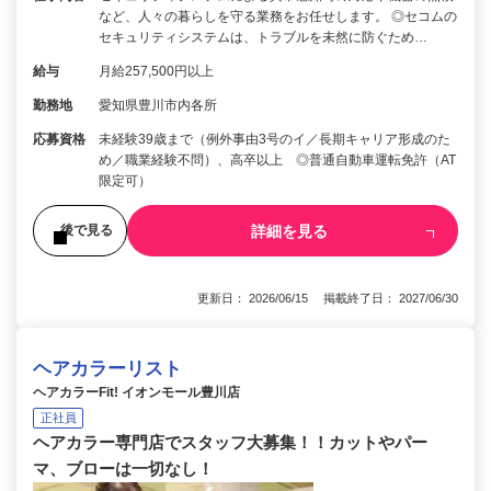
など、人々の暮らしを守る業務をお任せします。 ◎セコムの
セキュリティシステムは、トラブルを未然に防ぐため…
給与
月給257,500円以上
勤務地
愛知県豊川市内各所
応募資格
未経験39歳まで（例外事由3号のイ／長期キャリア形成のた
め／職業経験不問）、高卒以上 ◎普通自動車運転免許（AT
限定可）
詳細を見る
後で見る
更新日： 2026/06/15 掲載終了日： 2027/06/30
ヘアカラーリスト
ヘアカラーFit! イオンモール豊川店
正社員
ヘアカラー専門店でスタッフ大募集！！カットやパー
マ、ブローは一切なし！