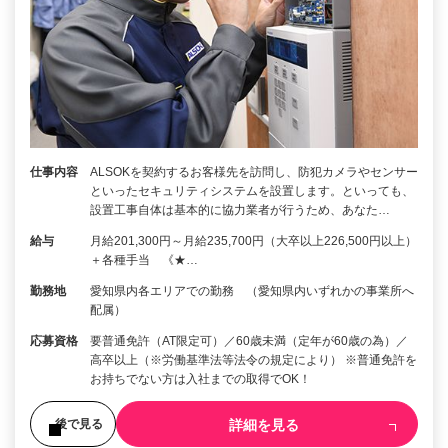
仕事内容
ALSOKを契約するお客様先を訪問し、防犯カメラやセンサー
といったセキュリティシステムを設置します。といっても、
設置工事自体は基本的に協力業者が行うため、あなた…
給与
月給201,300円～月給235,700円（大卒以上226,500円以上）
＋各種手当 《★…
勤務地
愛知県内各エリアでの勤務 （愛知県内いずれかの事業所へ
配属）
応募資格
要普通免許（AT限定可）／60歳未満（定年が60歳の為）／
高卒以上（※労働基準法等法令の規定により） ※普通免許を
お持ちでない方は入社までの取得でOK！
詳細を見る
後で見る