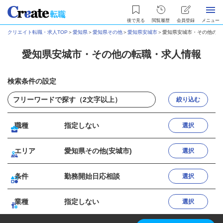
後で見る
閲覧履歴
会員登録
メニュー
クリエイト転職・求人TOP
＞
愛知県
＞
愛知県その他
＞
愛知県安城市
＞
愛知県安城市・その他の転
愛知県安城市・その他の転職・求人情報
検索条件の設定
絞り込む
職種
指定しない
選択
エリア
愛知県その他(安城市)
選択
条件
勤務開始日応相談
選択
業種
指定しない
選択