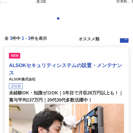
...
進1階
市本町、
3
1
-
3
全
件中
件を表示
NEW
ALSOKセキュリティシステムの設置・メンテナン
ス
ALSOK株式会社
正社員
未経験OK・知識ゼロOK｜1年目で月収28万円以上も！｜
賞与平均137万円｜20代30代多数活躍中！