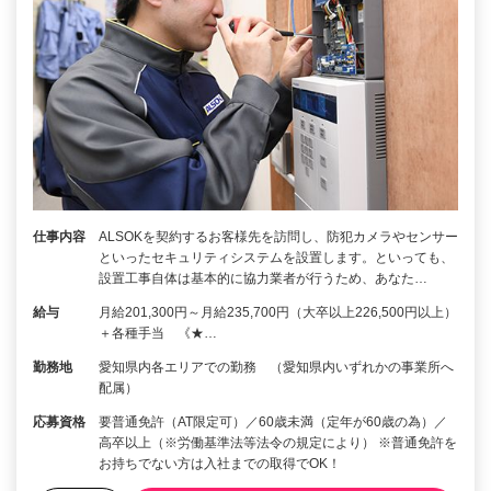
仕事内容
ALSOKを契約するお客様先を訪問し、防犯カメラやセンサー
といったセキュリティシステムを設置します。といっても、
設置工事自体は基本的に協力業者が行うため、あなた…
給与
月給201,300円～月給235,700円（大卒以上226,500円以上）
＋各種手当 《★…
勤務地
愛知県内各エリアでの勤務 （愛知県内いずれかの事業所へ
配属）
応募資格
要普通免許（AT限定可）／60歳未満（定年が60歳の為）／
高卒以上（※労働基準法等法令の規定により） ※普通免許を
お持ちでない方は入社までの取得でOK！