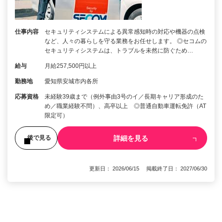
仕事内容
セキュリティシステムによる異常感知時の対応や機器の点検
など、人々の暮らしを守る業務をお任せします。 ◎セコムの
セキュリティシステムは、トラブルを未然に防ぐため…
給与
月給257,500円以上
勤務地
愛知県安城市内各所
応募資格
未経験39歳まで（例外事由3号のイ／長期キャリア形成のた
め／職業経験不問）、高卒以上 ◎普通自動車運転免許（AT
限定可）
詳細を見る
後で見る
更新日： 2026/06/15 掲載終了日： 2027/06/30
1