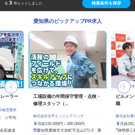
3
検索条件を保存
全
件ヒットしました
愛知県のピックアップPR求人
トレーラー
工場設備の年間保守管理・点検・
ビルメン
修理スタッフ（...
職
小牧営業所
株式会社太平エンジニアリング
株式会社東
0円 ☆平均
月給230,000円～300,000円
月給281
東名高速道
愛知県豊橋市大岩町字北山271-3 豊
静岡県三