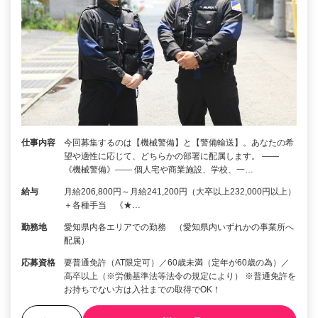
仕事内容
今回募集するのは【機械警備】と【警備輸送】。あなたの希
望や適性に応じて、どちらかの部署に配属します。 ――
《機械警備》―― 個人宅や商業施設、学校、一…
給与
月給206,800円～月給241,200円（大卒以上232,000円以上）
＋各種手当 《★…
勤務地
愛知県内各エリアでの勤務 （愛知県内いずれかの事業所へ
配属）
応募資格
要普通免許（AT限定可）／60歳未満（定年が60歳の為）／
高卒以上（※労働基準法等法令の規定により） ※普通免許を
お持ちでない方は入社までの取得でOK！