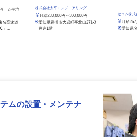
ト 小牧営業
株式会社太平エンジニアリング
000円 ☆平均
セコム株
月給230,000円～300,000円
月給2
（東名高速道
愛知県豊橋市大岩町字北山271-3
」...
豊進1階
愛知
ステムの設置・メンテナ