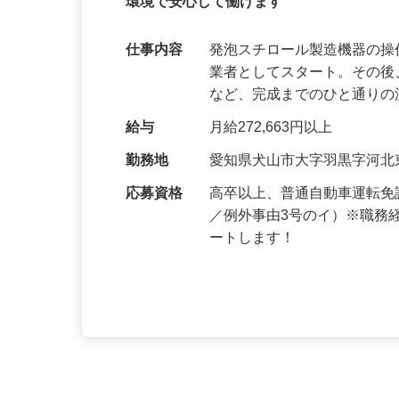
正社員
【未経験者歓迎】資格取得支援制度有！年
環境で安心して働けます
仕事内容
発泡スチロール製造機器の操
業者としてスタート。その
など、完成までのひと通り
給与
月給272,663円以上
勤務地
愛知県犬山市大字羽黒字河北東
応募資格
高卒以上、普通自動車運転免
／例外事由3号のイ）※職務
ートします！