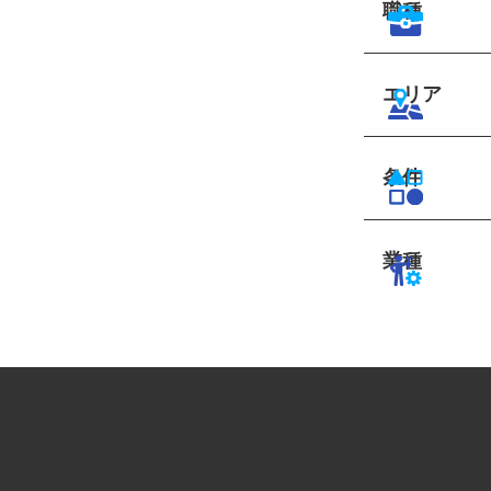
職種
エリア
条件
業種