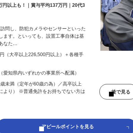
万円以上も！｜賞与平均137万円｜20代3
先を訪問し、防犯カメラやセンサーといった
置します。といっても、設置工事自体は基
、あなた…
700円（大卒以上226,500円以上）＋各種手
 （愛知県内いずれかの事業所へ配属）
60歳未満（定年が60歳の為）／高卒以上
により） ※普通免許をお持ちでない方は
後で見