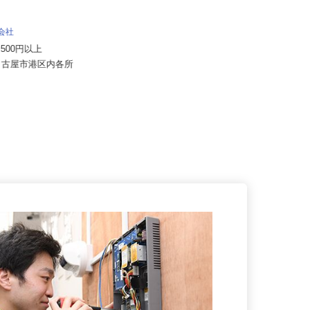
株式会社日本トランスネット 小牧営業
所
月給550,000円～700,000円 ☆平均
式会社
月収60万円（頑張...
57,500円以上
愛知県小牧市川西1-75（東名高速道
県名古屋市港区内各所
路・名神高速道路「小牧IC」...