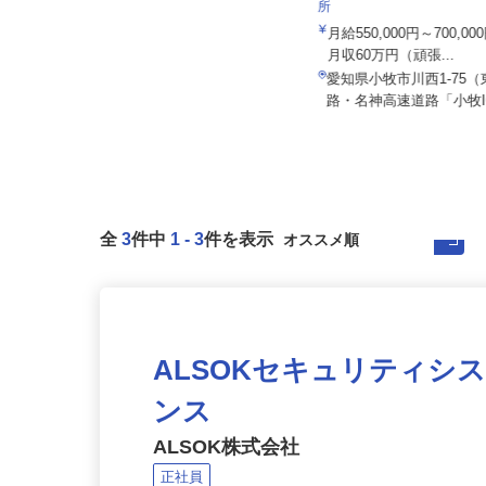
株式会社日本トランスネッ
所
月給550,000円～700,
セコム株式会社
月収60万円（頑張...
月給257,500円以上
愛知県小牧市川西1-75
愛知県名古屋市港区内各所
路・名神高速道路「小牧IC
全
3
件中
1
-
3
件を表示
ALSOKセキュリティシ
ンス
ALSOK株式会社