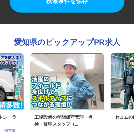
検索条件を保存
愛知県のピックアップPR求人
型トレーラ
工場設備の年間保守管理・点
セコム
検・修理スタッフ（...