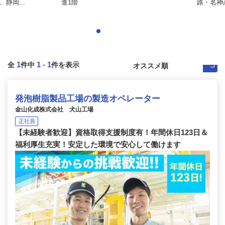
静岡...
進1階
路・名神高
1
1
-
1
全
件中
件を表示
発泡樹脂製品工場の製造オペレーター
金山化成株式会社 犬山工場
正社員
【未経験者歓迎】資格取得支援制度有！年間休日123日＆
福利厚生充実！安定した環境で安心して働けます