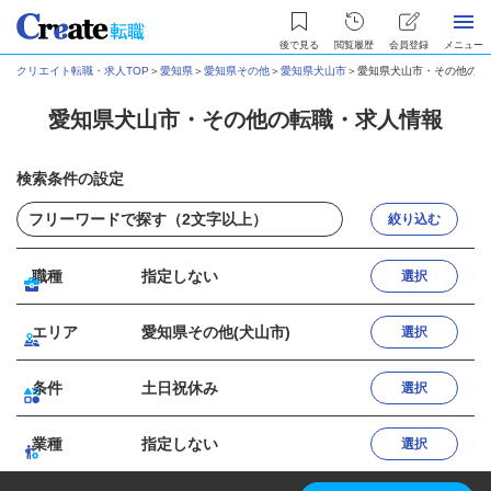
後で見る
閲覧履歴
会員登録
メニュー
クリエイト転職・求人TOP
＞
愛知県
＞
愛知県その他
＞
愛知県犬山市
＞
愛知県犬山市・その他の転
愛知県犬山市・その他の転職・求人情報
検索条件の設定
絞り込む
職種
指定しない
選択
エリア
愛知県その他(犬山市)
選択
条件
土日祝休み
選択
業種
指定しない
選択