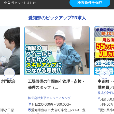
1
検索条件を保存
全
件ヒットしました
愛知県のピックアップPR求人
の専門総合
工場設備の年間保守管理・点検・
中距離・
修理スタッフ（...
乗務員／
株式会社日
株式会社太平エンジニアリング
月給550,
月給230,000円～300,000円
月収60万
川県小田原
愛知県豊橋市大岩町字北山271-3 豊
愛知県小