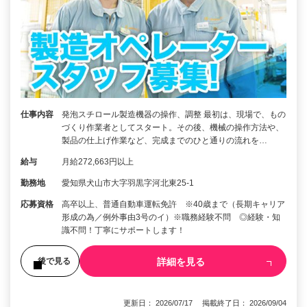
仕事内容
発泡スチロール製造機器の操作、調整 最初は、現場で、もの
づくり作業者としてスタート。その後、機械の操作方法や、
製品の仕上げ作業など、完成までのひと通りの流れを…
給与
月給272,663円以上
勤務地
愛知県犬山市大字羽黒字河北東25-1
応募資格
高卒以上、普通自動車運転免許 ※40歳まで（長期キャリア
形成の為／例外事由3号のイ）※職務経験不問 ◎経験・知
識不問！丁寧にサポートします！
詳細を見る
後で見る
更新日： 2026/07/17 掲載終了日： 2026/09/04