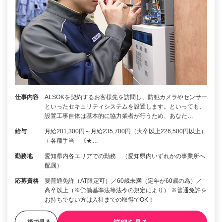
仕事内容
ALSOKを契約するお客様先を訪問し、防犯カメラやセンサー
といったセキュリティシステムを設置します。といっても、
設置工事自体は基本的に協力業者が行うため、あなた…
給与
月給201,300円～月給235,700円（大卒以上226,500円以上）
＋各種手当 《★…
勤務地
愛知県内各エリアでの勤務 （愛知県内いずれかの事業所へ
配属）
応募資格
要普通免許（AT限定可）／60歳未満（定年が60歳の為）／
高卒以上（※労働基準法等法令の規定により） ※普通免許を
お持ちでない方は入社までの取得でOK！
後で見る