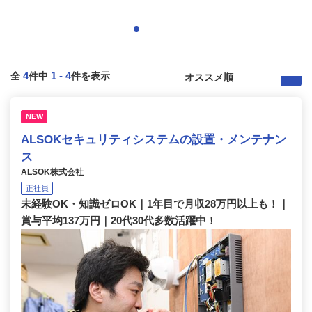
4
1
-
4
全
件中
件を表示
NEW
ALSOKセキュリティシステムの設置・メンテナン
ス
ALSOK株式会社
正社員
未経験OK・知識ゼロOK｜1年目で月収28万円以上も！｜
賞与平均137万円｜20代30代多数活躍中！