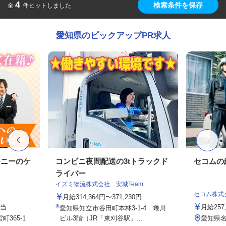
4
検索条件を保存
全
件ヒットしました
愛知県のピックアップPR求人
モニーのケ
コンビニ夜間配送の3tトラックド
セコムの
ライバー
イズミ物流株式会社 安城Team
セコム株式
月給314,364円〜371,230円
手当
月給257
愛知県知立市谷田町本林3-1-4 蜷川
365-1
ビル3階（JR「東刈谷駅」...
愛知県