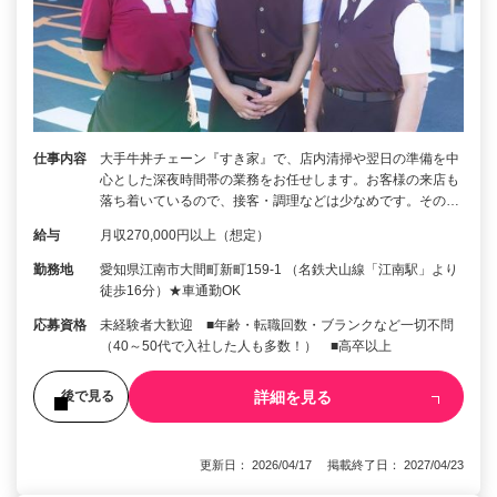
仕事内容
大手牛丼チェーン『すき家』で、店内清掃や翌日の準備を中
心とした深夜時間帯の業務をお任せします。お客様の来店も
落ち着いているので、接客・調理などは少なめです。その…
給与
月収270,000円以上（想定）
勤務地
愛知県江南市大間町新町159-1 （名鉄犬山線「江南駅」より
徒歩16分）★車通勤OK
応募資格
未経験者大歓迎 ■年齢・転職回数・ブランクなど一切不問
（40～50代で入社した人も多数！） ■高卒以上
詳細を見る
後で見る
更新日： 2026/04/17 掲載終了日： 2027/04/23