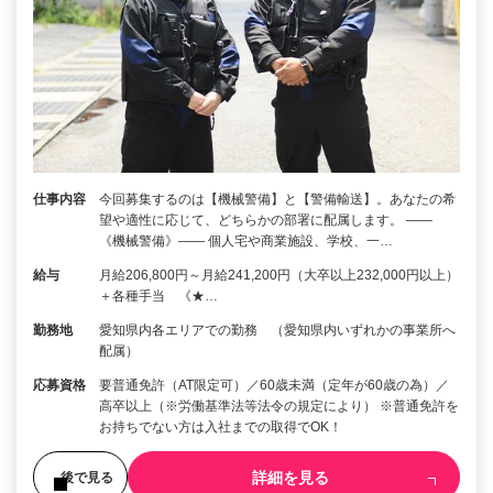
仕事内容
今回募集するのは【機械警備】と【警備輸送】。あなたの希
望や適性に応じて、どちらかの部署に配属します。 ――
《機械警備》―― 個人宅や商業施設、学校、一…
給与
月給206,800円～月給241,200円（大卒以上232,000円以上）
＋各種手当 《★…
勤務地
愛知県内各エリアでの勤務 （愛知県内いずれかの事業所へ
配属）
応募資格
要普通免許（AT限定可）／60歳未満（定年が60歳の為）／
高卒以上（※労働基準法等法令の規定により） ※普通免許を
お持ちでない方は入社までの取得でOK！
詳細を見る
後で見る