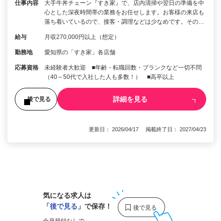
仕事内容
大手牛丼チェーン『すき家』で、店内清掃や翌日の準備を中
心とした深夜時間帯の業務をお任せします。お客様の来店も
落ち着いているので、接客・調理などは少なめです。その…
給与
月収270,000円以上（想定）
勤務地
愛知県の「すき家」各店舗
応募資格
未経験者大歓迎 ■年齢・転職回数・ブランクなど一切不問
（40～50代で入社した人も多数！） ■高卒以上
詳細を見る
後で見る
更新日： 2026/04/17 掲載終了日： 2027/04/23
1
気になる求人は
「
後で見る
」で保存！