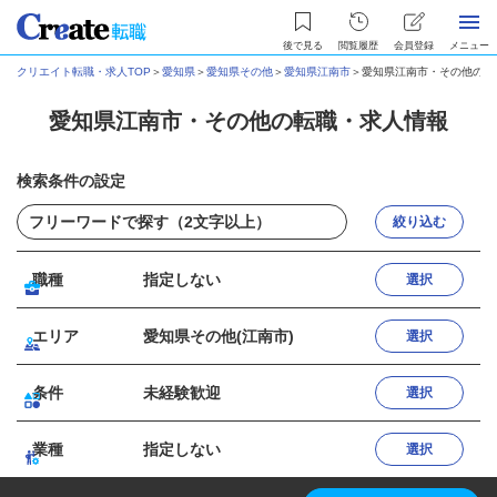
後で見る
閲覧履歴
会員登録
メニュー
クリエイト転職・求人TOP
＞
愛知県
＞
愛知県その他
＞
愛知県江南市
＞
愛知県江南市・その他の転
愛知県江南市・その他の転職・求人情報
検索条件の設定
絞り込む
職種
指定しない
選択
エリア
愛知県その他(江南市)
選択
条件
未経験歓迎
選択
業種
指定しない
選択